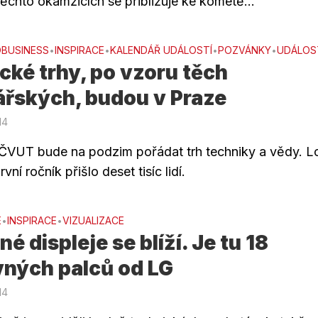
těchto okamžicích se přibližuje ke kometě...
BUSINESS
INSPIRACE
KALENDÁŘ UDÁLOSTÍ
POZVÁNKY
UDÁLOS
•
•
•
•
ké trhy, po vzoru těch
ářských, budou v Praze
14
ČVUT bude na podzim pořádat trh techniky a vědy. L
vní ročník přišlo deset tisíc lidí.
E
INSPIRACE
VIZUALIZACE
•
•
é displeje se blíží. Je tu 18
vných palců od LG
14