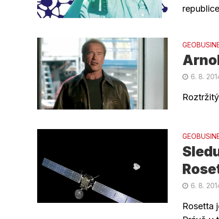
republic
GEOBUSIN
Arno
6. 8. 201
Roztržit
GEOBUSIN
Sledu
Rose
6. 8. 201
Rosetta 