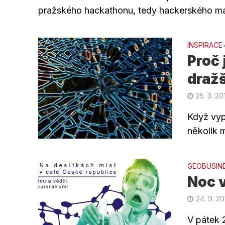
pražského hackathonu, tedy hackerského mar
INSPIRACE
Proč
dražš
25. 3. 20
Když vyp
několik m
GEOBUSIN
Noc v
24. 9. 2
V pátek 