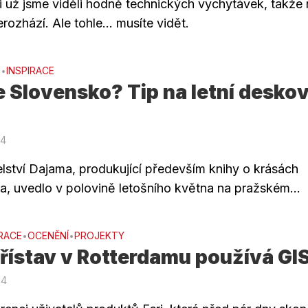
i už jsme viděli hodně technických vychytávek, takže
erozhází. Ale tohle… musíte vidět.
E
INSPIRACE
•
 Slovensko? Tip na letní desko
14
lství Dajama, produkující především knihy o krásách
a, uvedlo v polovině letošního května na pražském...
IRACE
OCENĚNÍ
PROJEKTY
•
•
řístav v Rotterdamu používá GI
14