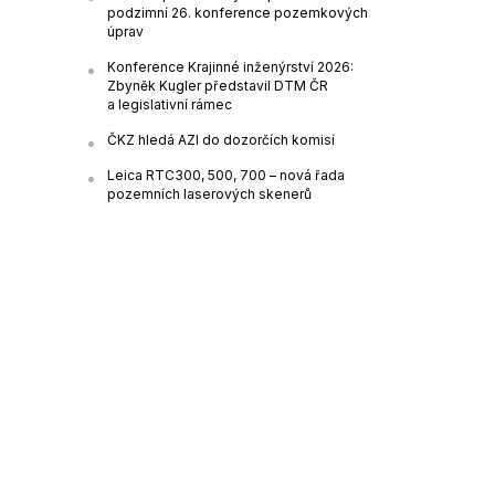
podzimní 26. konference pozemkových
úprav
Konference Krajinné inženýrství 2026:
Zbyněk Kugler představil DTM ČR
a legislativní rámec
ČKZ hledá AZI do dozorčích komisí
Leica RTC300, 500, 700 – nová řada
pozemních laserových skenerů