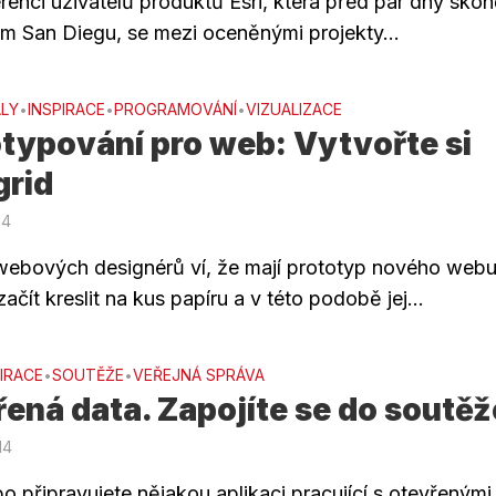
enci uživatelů produktů Esri, která před pár dny skonč
m San Diegu, se mezi oceněnými projekty...
LY
INSPIRACE
PROGRAMOVÁNÍ
VIZUALIZACE
•
•
•
typování pro web: Vytvořte si
grid
14
webových designérů ví, že mají prototyp nového web
začít kreslit na kus papíru a v této podobě jej...
PIRACE
SOUTĚŽE
VEŘEJNÁ SPRÁVA
•
•
ená data. Zapojíte se do soutě
14
o připravujete nějakou aplikaci pracující s otevřenými