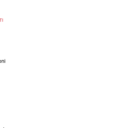
TI
oni