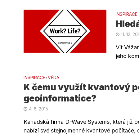
INSPIRACE
Hledá
11. 12. 20
Vít Vážan
jeho kome
INSPIRACE
VĚDA
•
K čemu využít kvantový p
geoinformatice?
4. 8. 2015
Kanadská firma D-Wave Systems, která již 
nabízí své stejnojmenné kvantové počítače, o