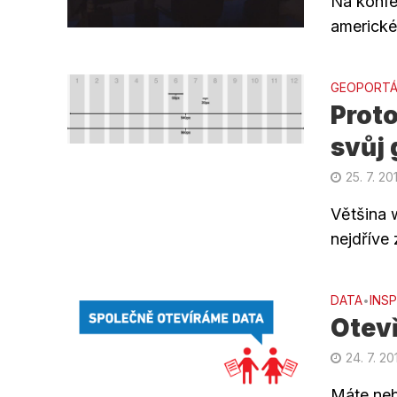
Na konfer
americké
GEOPORTÁ
Proto
svůj 
25. 7. 20
Většina 
nejdříve 
DATA
INS
•
Otevř
24. 7. 20
Máte neb