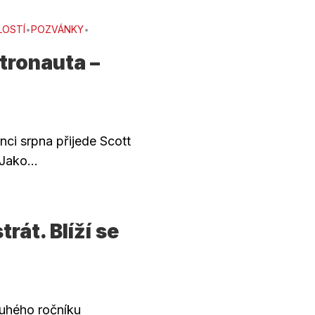
LOSTÍ
POZVÁNKY
•
•
tronauta –
ci srpna přijede Scott
Jako...
rát. Blíží se
ruhého ročníku