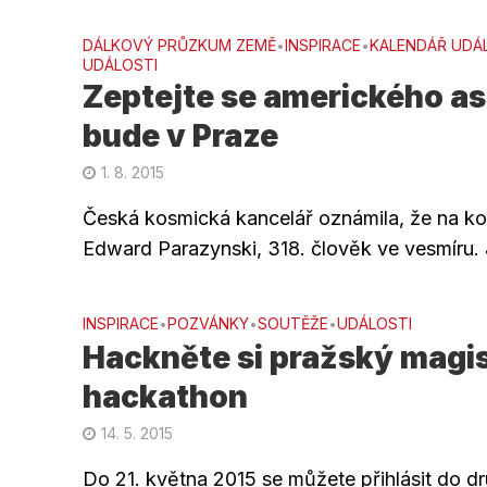
DÁLKOVÝ PRŮZKUM ZEMĚ
INSPIRACE
KALENDÁŘ UDÁ
•
•
UDÁLOSTI
Zeptejte se amerického as
bude v Praze
1. 8. 2015
Česká kosmická kancelář oznámila, že na kon
Edward Parazynski, 318. člověk ve vesmíru. 
INSPIRACE
POZVÁNKY
SOUTĚŽE
UDÁLOSTI
•
•
•
Hackněte si pražský magist
hackathon
14. 5. 2015
Do 21. května 2015 se můžete přihlásit do d