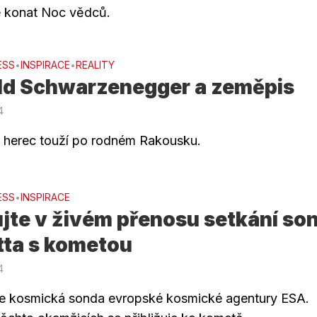
e konat Noc vědců.
ESS
INSPIRACE
REALITY
•
•
ld Schwarzenegger a zeměpis
4
ý herec touží po rodném Rakousku.
ESS
INSPIRACE
•
jte v živém přenosu setkání so
tta s kometou
4
je kosmická sonda evropské kosmické agentury ESA.