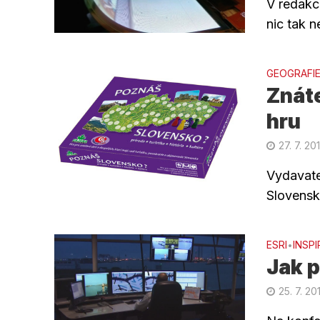
V redakc
nic tak n
GEOGRAFI
Znáte
hru
27. 7. 20
Vydavate
Slovensk
ESRI
INSP
•
Jak p
25. 7. 20