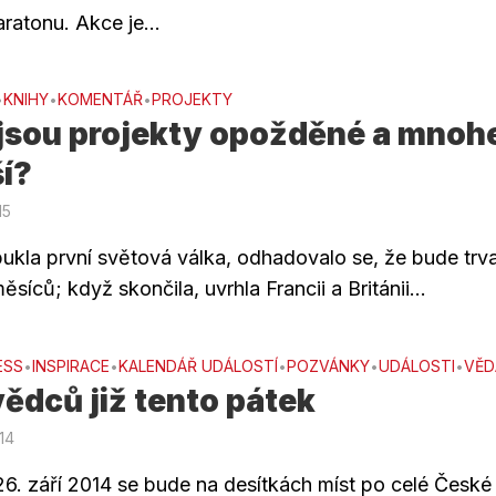
atonu. Akce je...
KNIHY
KOMENTÁŘ
PROJEKTY
•
•
•
 jsou projekty opožděné a mno
í?
15
ukla první světová válka, odhadovalo se, že bude trv
ěsíců; když skončila, uvrhla Francii a Británii...
ESS
INSPIRACE
KALENDÁŘ UDÁLOSTÍ
POZVÁNKY
UDÁLOSTI
VĚD
•
•
•
•
•
ědců již tento pátek
014
26. září 2014 se bude na desítkách míst po celé České