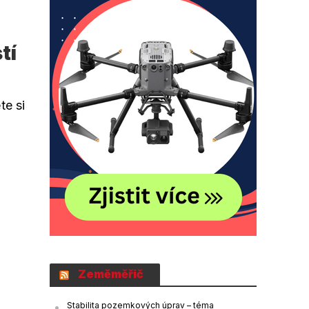
tí
te si
Zeměměřič
Stabilita pozemkových úprav – téma