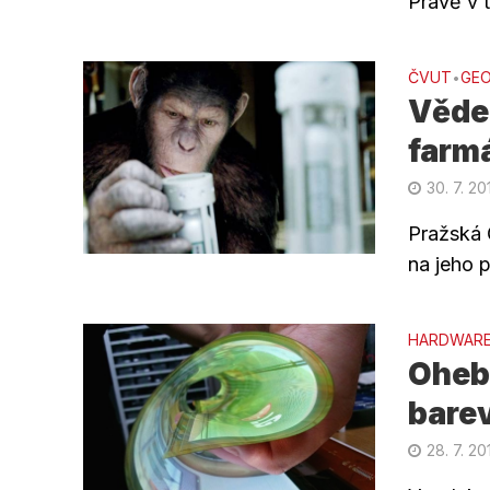
Právě v 
ČVUT
GEO
•
Vědec
farm
30. 7. 20
Pražská 
na jeho pr
HARDWAR
Ohebn
bare
28. 7. 20