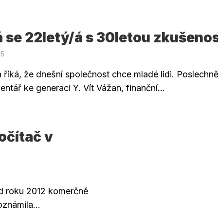
 se 22letý/á s 30letou zkušenos
15
 říká, že dnešní společnost chce mladé lidi. Poslechně
ntář ke generaci Y. Vít Vážan, finanční...
očítač v
od roku 2012 komerčně
známila...