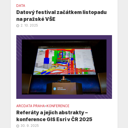
DATA
Datový festival začátkem listopadu
na pražské VŠE
2. 10. 2025
ARCDATA PRAHA
•
KONFERENCE
Referáty a jejich abstrakty –
konference GIS Esri v ČR 2025
30. 9. 2025