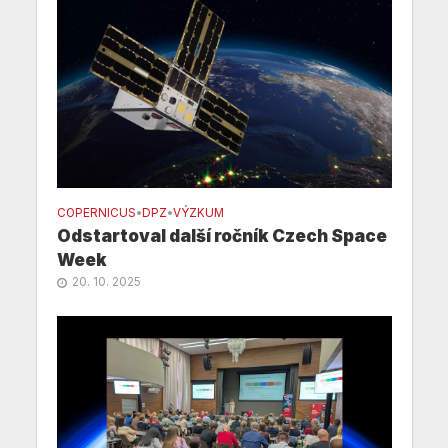
COPERNICUS
•
DPZ
•
VÝZKUM
Odstartoval další ročník Czech Space
Week
20. 10. 2025