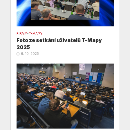
FIRMY
•
T-MAPY
Foto ze setkání uživatelů T-Mapy
2025
6. 10. 2025