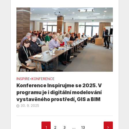
INSPIRE
•
KONFERENCE
Konference Inspirujme se 2025. V
programu je i digitální modelování
vystavěného prostředí, GIS a BIM
30. 9. 2025
1
2
3
…
13