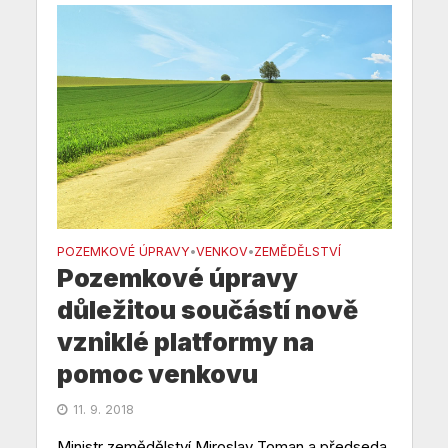
POZEMKOVÉ ÚPRAVY
VENKOV
ZEMĚDĚLSTVÍ
•
•
Pozemkové úpravy
důležitou součástí nově
vzniklé platformy na
pomoc venkovu
11. 9. 2018
Ministr zemědělství Miroslav Toman a předseda