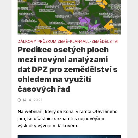
DÁLKOVÝ PRŮZKUM ZEMĚ
PLAN4ALL
ZEMĚDĚLSTVÍ
•
•
Predikce osetých ploch
mezi novými analýzami
dat DPZ pro zemědělství s
ohledem na využití
časových řad
14. 4. 2021
Na webináři, který se konal v rámci Otevřeného
jara, se účastníci seznámili s nejnovějšími
výsledky vývoje v dálkovém...