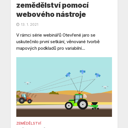
zemědělství pomocí
webového nástroje
13. 1. 2021
V rámci série webinářů Otevřené jaro se
uskutečnilo první setkání, věnované tvorbě
mapových podkladů pro variabilní...
ZEMĚDĚLSTVÍ