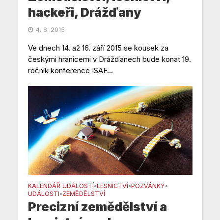
hackeři, Drážďany
4. 8. 2015
Ve dnech 14. až 16. září 2015 se kousek za
českými hranicemi v Drážďanech bude konat 19.
ročník konference ISAF...
KALENDÁŘ UDÁLOSTÍ
LESNICTVÍ
POZVÁNKY
•
•
•
UDÁLOSTI
ZEMĚDĚLSTVÍ
•
Precizní zemědělství a