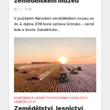
zemědělském muzeu
1. 2. 2018
V pražském Národním zemědělském muzeu se
do 4. dubna 2018 koná výstava Grónsko – země
ledu a života. Subarktická...
KONFERENCE
LESNICTVÍ
POZVÁNKY
UDÁLOSTI
•
•
•
•
ZEMĚDĚLSTVÍ
Zemědělství, lesnictví,