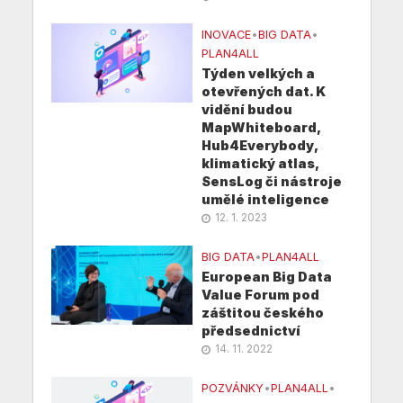
INOVACE
•
BIG DATA
•
PLAN4ALL
Týden velkých a
otevřených dat. K
vidění budou
MapWhiteboard,
Hub4Everybody,
klimatický atlas,
SensLog či nástroje
umělé inteligence
12. 1. 2023
BIG DATA
•
PLAN4ALL
European Big Data
Value Forum pod
záštitou českého
předsednictví
14. 11. 2022
POZVÁNKY
•
PLAN4ALL
•