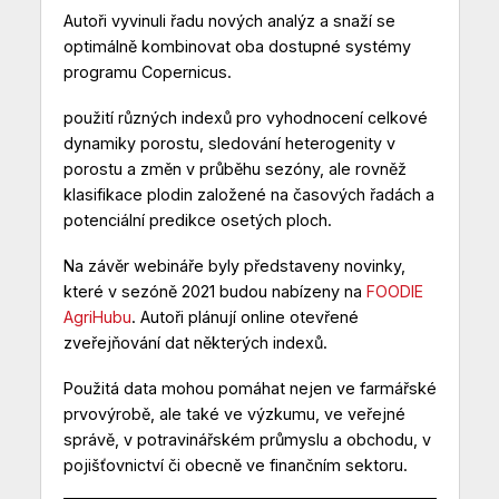
Autoři vyvinuli řadu nových analýz a snaží se
optimálně kombinovat oba dostupné systémy
programu Copernicus.
použití různých indexů pro vyhodnocení celkové
dynamiky porostu, sledování heterogenity v
porostu a změn v průběhu sezóny, ale rovněž
klasifikace plodin založené na časových řadách a
potenciální predikce osetých ploch.
Na závěr webináře byly představeny novinky,
které v sezóně 2021 budou nabízeny na
FOODIE
AgriHubu
. Autoři plánují online otevřené
zveřejňování dat některých indexů.
Použitá data mohou pomáhat nejen ve farmářské
prvovýrobě, ale také ve výzkumu, ve veřejné
správě, v potravinářském průmyslu a obchodu, v
pojišťovnictví či obecně ve finančním sektoru.