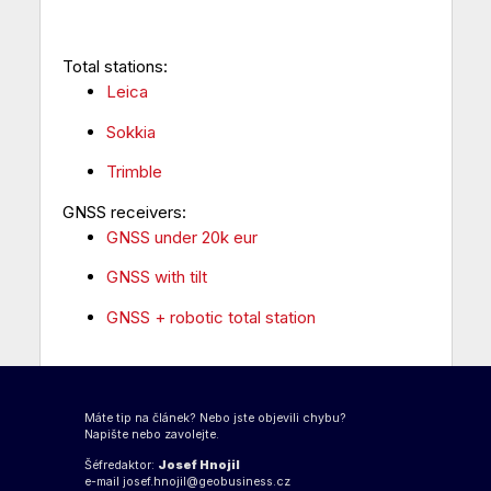
Total stations:
Leica
Sokkia
Trimble
GNSS receivers:
GNSS under 20k eur
GNSS with tilt
GNSS + robotic total station
Máte tip na článek? Nebo jste objevili chybu?
Napište nebo zavolejte.
Šéfredaktor:
Josef Hnojil
e-mail
josef.hnojil@geobusiness.cz