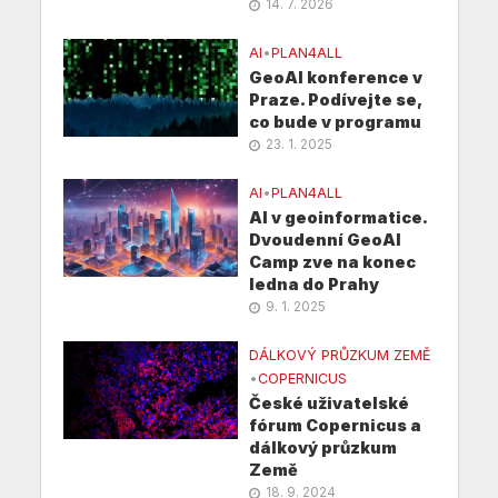
14. 7. 2026
AI
•
PLAN4ALL
GeoAI konference v
Praze. Podívejte se,
co bude v programu
23. 1. 2025
AI
•
PLAN4ALL
AI v geoinformatice.
Dvoudenní GeoAI
Camp zve na konec
ledna do Prahy
9. 1. 2025
DÁLKOVÝ PRŮZKUM ZEMĚ
•
COPERNICUS
České uživatelské
fórum Copernicus a
dálkový průzkum
Země
18. 9. 2024