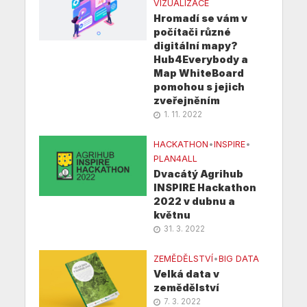
VIZUALIZACE
Hromadí se vám v
počítači různé
digitální mapy?
Hub4Everybody a
Map WhiteBoard
pomohou s jejich
zveřejněním
1. 11. 2022
HACKATHON
•
INSPIRE
•
PLAN4ALL
Dvacátý Agrihub
INSPIRE Hackathon
2022 v dubnu a
květnu
31. 3. 2022
ZEMĚDĚLSTVÍ
•
BIG DATA
Velká data v
zemědělství
7. 3. 2022