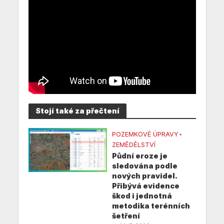
Stojí také za přečtení
POZEMKOVÉ ÚPRAVY
•
ZEMĚDĚLSTVÍ
Půdní eroze je
sledována podle
nových pravidel.
Přibývá evidence
škod i jednotná
metodika terénních
šetření