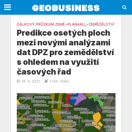
DÁLKOVÝ PRŮZKUM ZEMĚ
•
PLAN4ALL
•
ZEMĚDĚLSTVÍ
Predikce osetých ploch
mezi novými analýzami
dat DPZ pro zemědělství
s ohledem na využití
časových řad
14. 4. 2021
1 min. čtení