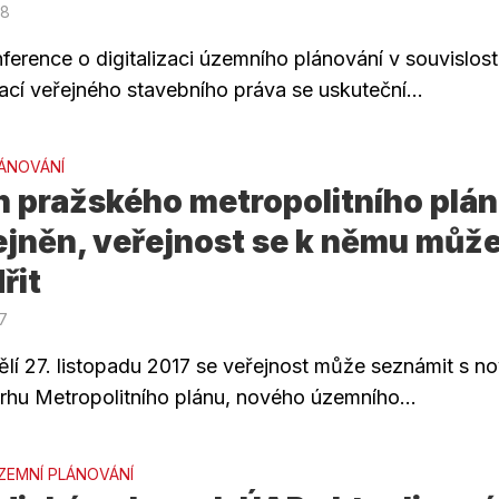
18
ference o digitalizaci územního plánování v souvislost
ací veřejného stavebního práva se uskuteční...
ÁNOVÁNÍ
h pražského metropolitního plá
ejněn, veřejnost se k němu můž
řit
17
lí 27. listopadu 2017 se veřejnost může seznámit s n
vrhu Metropolitního plánu, nového územního...
ZEMNÍ PLÁNOVÁNÍ