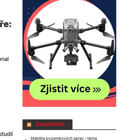
ře:
onal
Zeměměřič
tudií
Stabilita pozemkových úprav – téma