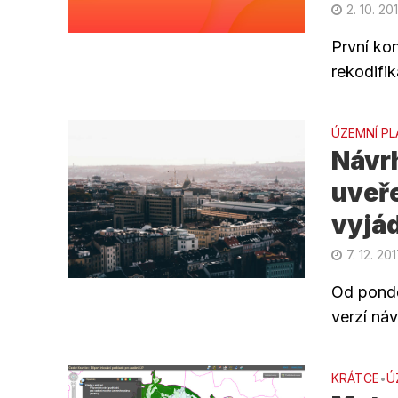
2. 10. 20
První kon
rekodifik
ÚZEMNÍ PL
Návr
uveř
vyjád
7. 12. 20
Od pondě
verzí ná
KRÁTCE
Ú
•