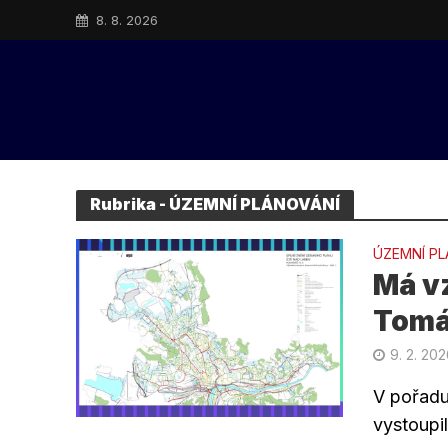
8. 8. 2026
Rubrika - ÚZEMNÍ PLÁNOVÁNÍ
ÚZEMNÍ PL
Má vz
Tomá
9. 2. 20
V pořadu
vystoupi