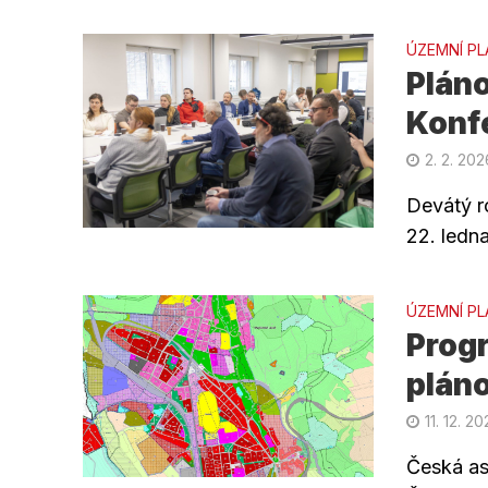
ÚZEMNÍ PL
Pláno
Konf
2. 2. 202
Devátý r
22. ledn
ÚZEMNÍ PL
Prog
pláno
11. 12. 2
Česká as