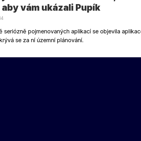
, aby vám ukázali Pupík
14
ě seriózně pojmenovaných aplikací se objevila aplikac
krývá se za ní územní plánování.