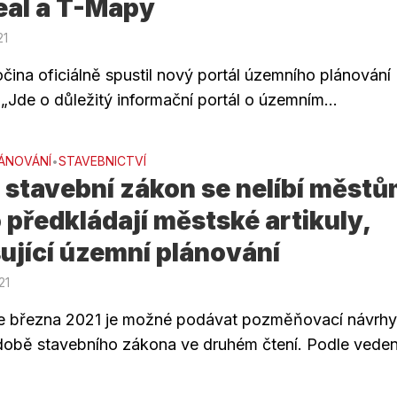
eal a T-Mapy
21
čina oficiálně spustil nový portál územního plánování
„Jde o důležitý informační portál o územním...
ÁNOVÁNÍ
STAVEBNICTVÍ
•
stavební zákon se nelíbí městů
 předkládají městské artikuly,
ující územní plánování
21
 března 2021 je možné podávat pozměňovací návrhy
obě stavebního zákona ve druhém čtení. Podle vedení