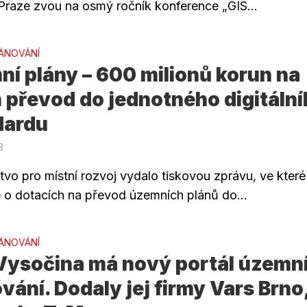
raze zvou na osmý ročník konference „GIS...
ÁNOVÁNÍ
í plány – 600 milionů korun na
h převod do jednotného digitáln
dardu
3
tvo pro místní rozvoj vydalo tiskovou zprávu, ve které
e o dotacích na převod územních plánů do...
ÁNOVÁNÍ
 Vysočina má nový portál územn
vání. Dodaly jej firmy Vars Brno