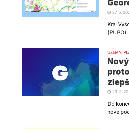
Geor
27. 5. 20
Kraj Vyso
(PUPO). 
ÚZEMNÍ PL
Nový 
proto
zlepš
29. 3. 20
Do konce
nové pod