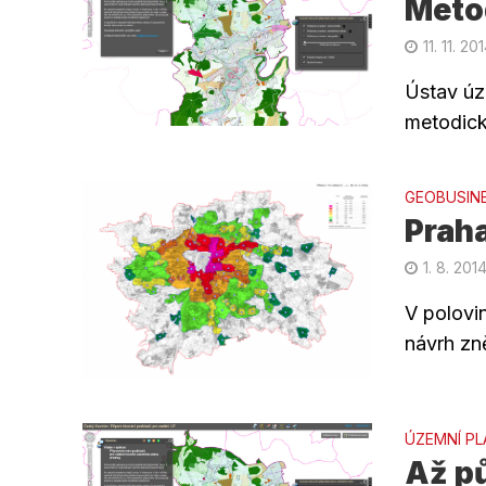
Meto
11. 11. 20
Ústav úz
metodick
GEOBUSIN
Praha
1. 8. 201
V polovi
návrh zn
ÚZEMNÍ PL
Až p