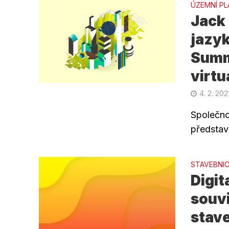
ÚZEMNÍ PL
Jack 
jazyk
Summi
virtu
4. 2. 202
Společno
představí
STAVEBNIC
Digit
souvi
stav