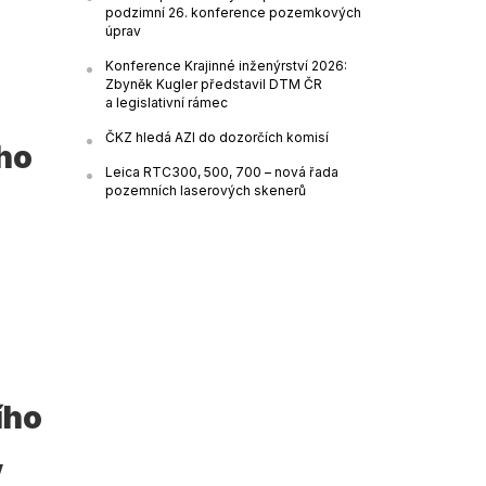
podzimní 26. konference pozemkových
úprav
Konference Krajinné inženýrství 2026:
Zbyněk Kugler představil DTM ČR
a legislativní rámec
ČKZ hledá AZI do dozorčích komisí
ího
Leica RTC300, 500, 700 – nová řada
pozemních laserových skenerů
ího
,