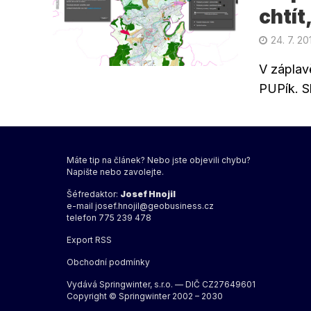
chtít
24. 7. 20
V záplav
PUPík. S
Máte tip na článek? Nebo jste objevili chybu?
Napište nebo zavolejte.
Šéfredaktor:
Josef Hnojil
e-mail
josef.hnojil@geobusiness.cz
telefon 775 239 478
Export
RSS
Obchodní podmínky
Vydává Springwinter, s.r.o. — DIČ CZ27649601
Copyright © Springwinter 2002 – 2030