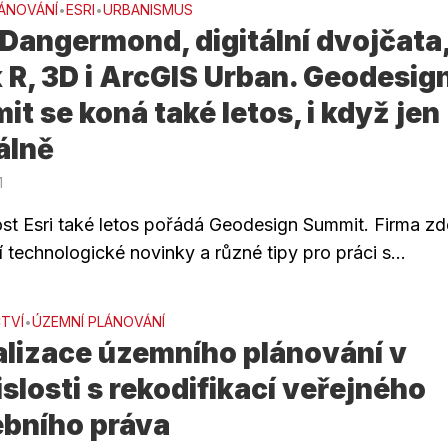
ÁNOVÁNÍ
ESRI
URBANISMUS
•
•
Dangermond, digitální dvojčata
 R, 3D i ArcGIS Urban. Geodesig
t se koná také letos, i když jen
álně
1
st Esri také letos pořádá Geodesign Summit. Firma zd
 technologické novinky a různé tipy pro práci s...
TVÍ
ÚZEMNÍ PLÁNOVÁNÍ
•
alizace územního plánování v
slosti s rekodifikací veřejného
ebního práva