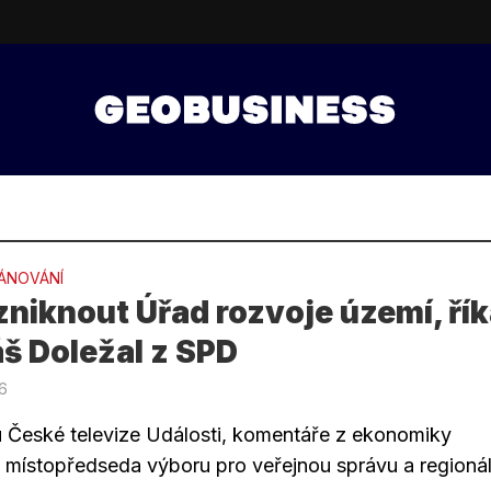
ÁNOVÁNÍ
niknout Úřad rozvoje území, ří
š Doležal z SPD
26
 České televize Události, komentáře z ekonomiky
l místopředseda výboru pro veřejnou správu a regionáln