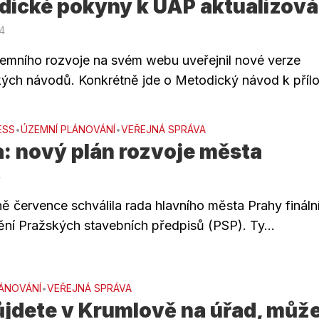
dické pokyny k ÚAP aktualizov
14
emního rozvoje na svém webu uveřejnil nové verze
ých návodů. Konkrétně jde o Metodický návod k přílo
ESS
ÚZEMNÍ PLÁNOVÁNÍ
VEŘEJNÁ SPRÁVA
•
•
: nový plán rozvoje města
4
ně července schválila rada hlavního města Prahy fináln
ění Pražských stavebních předpisů (PSP). Ty...
ÁNOVÁNÍ
VEŘEJNÁ SPRÁVA
•
ůjdete v Krumlově na úřad, můž