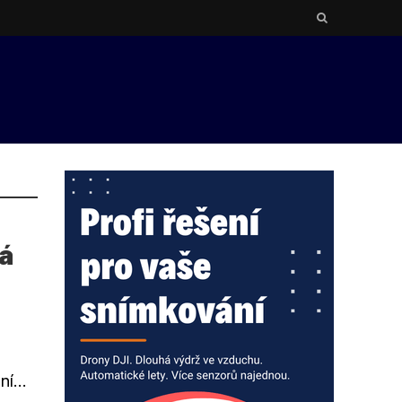
ká
í...