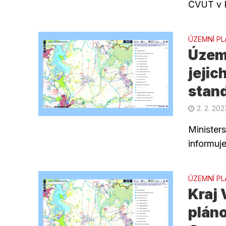
ČVUT v P
ÚZEMNÍ PL
Územn
jejic
stan
2. 2. 202
Ministers
informuj
ÚZEMNÍ PL
Kraj
pláno