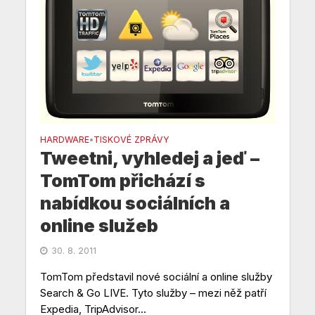
HARDWARE
TISKOVÉ ZPRÁVY
•
Tweetni, vyhledej a jeď –
TomTom přichází s
nabídkou sociálních a
online služeb
30. 8. 2011
TomTom představil nové sociální a online služby
Search & Go LIVE. Tyto služby – mezi něž patří
Expedia, TripAdvisor...