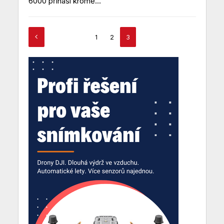
6000 přináší kromě...
1
2
3