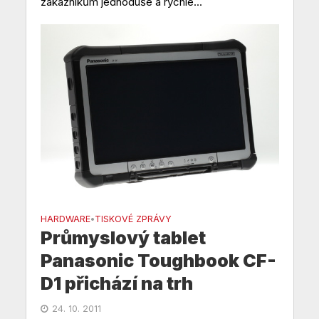
zákazníkům jednoduše a rychle...
HARDWARE
TISKOVÉ ZPRÁVY
•
Průmyslový tablet
Panasonic Toughbook CF-
D1 přichází na trh
24. 10. 2011