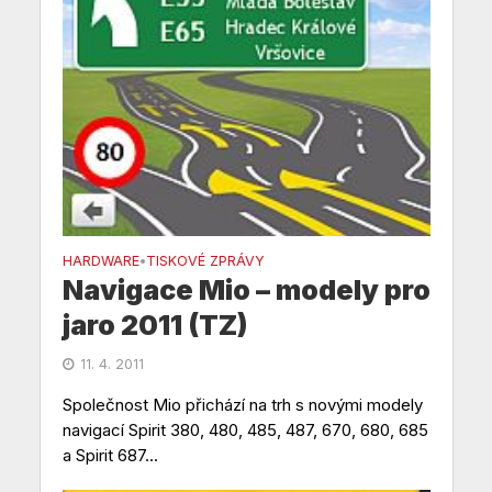
HARDWARE
TISKOVÉ ZPRÁVY
•
Navigace Mio – modely pro
jaro 2011 (TZ)
11. 4. 2011
Společnost Mio přichází na trh s novými modely
navigací Spirit 380, 480, 485, 487, 670, 680, 685
a Spirit 687...