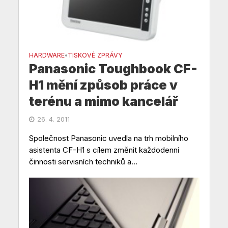
HARDWARE
TISKOVÉ ZPRÁVY
•
Panasonic Toughbook CF-
H1 mění způsob práce v
terénu a mimo kancelář
26. 4. 2011
Společnost Panasonic uvedla na trh mobilního
asistenta CF-H1 s cílem změnit každodenní
činnosti servisních techniků a...