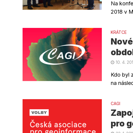
Na konfe
2018 v M
KRÁTCE
Nové
obdo
10. 4. 20
Kdo byl 
na násled
CAGI
Zapoj
pro 