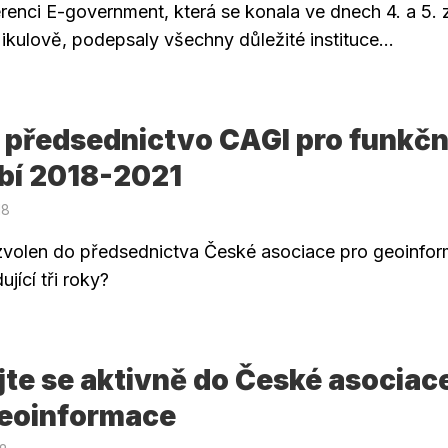
renci E-government, která se konala ve dnech 4. a 5. z
ikulově, podepsaly všechny důležité instituce...
 předsednictvo CAGI pro funkčn
bí 2018-2021
18
zvolen do předsednictva České asociace pro geoinfo
ující tři roky?
te se aktivně do České asociac
geoinformace