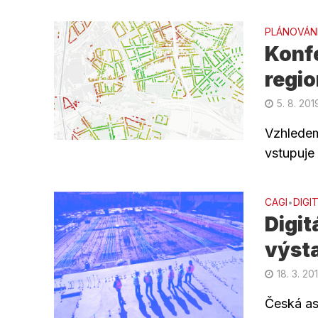
PLÁNOVÁN
Konfe
regi
5. 8. 201
Vzhledem
vstupuje
CAGI
DIGI
•
Digit
výst
18. 3. 20
Česká as