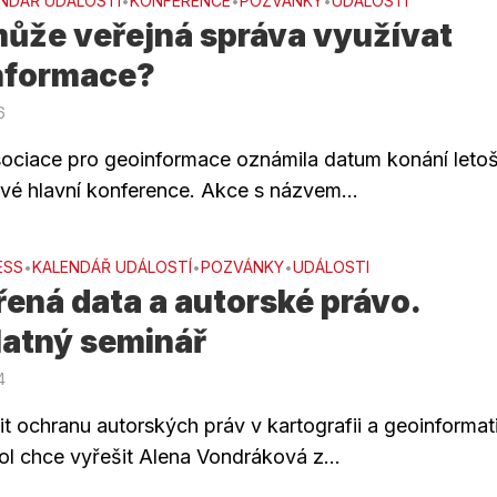
NDÁŘ UDÁLOSTÍ
KONFERENCE
POZVÁNKY
UDÁLOSTI
•
•
•
může veřejná správa využívat
nformace?
6
ociace pro geoinformace oznámila datum konání leto
své hlavní konference. Akce s názvem...
ESS
KALENDÁŘ UDÁLOSTÍ
POZVÁNKY
UDÁLOSTI
•
•
•
ená data a autorské právo.
latný seminář
4
it ochranu autorských práv v kartografii a geoinformat
ol chce vyřešit Alena Vondráková z...