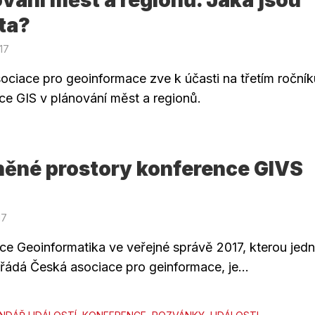
vání měst a regionů. Jaká jsou
ta?
017
ociace pro geoinformace zve k účasti na třetím ročník
ce GIS v plánování měst a regionů.
něné prostory konference GIVS
17
ce Geoinformatika ve veřejné správě 2017, kterou jed
řádá Česká asociace pro geinformace, je...