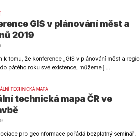
Í
rence GIS v plánování měst a
onů 2019
9
 k tomu, že konference „GIS v plánování měst a regi
 do pátého roku své existence, můžeme ji...
TÁLNÍ TECHNICKÁ MAPA
ální technická mapa ČR ve
avbě
19
ociace pro geoinformace pořádá bezplatný seminář,