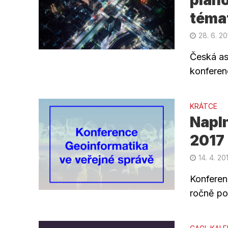
pláno
téma
28. 6. 2
Česká as
konferen
KRÁTCE
Napl
2017
14. 4. 20
Konferen
ročně po