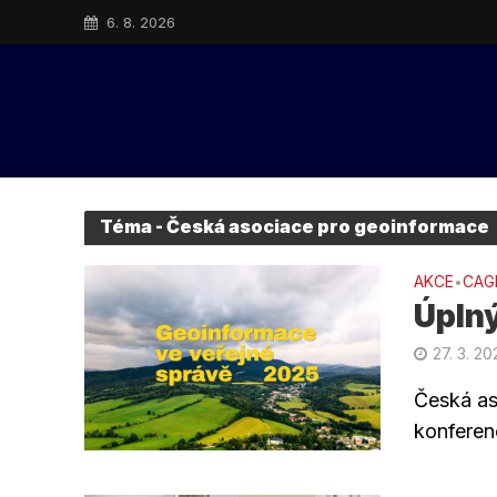
6. 8. 2026
Téma - Česká asociace pro geoinformace
AKCE
CAG
•
Úpln
27. 3. 20
Česká as
konferen