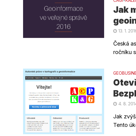
CAGI
KALE
•
Jak 
geoi
13. 1. 201
Česká as
ročníku 
GEOBUSIN
Otevř
Bezp
4. 8. 201
Jak zvýš
Tento úk