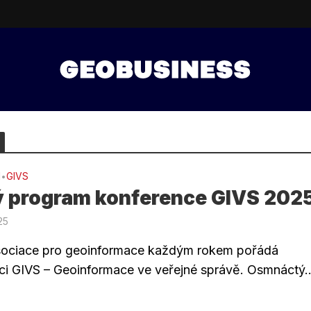
I
GIVS
•
ý program konference GIVS 202
25
ociace pro geoinformace každým rokem pořádá
ci GIVS – Geoinformace ve veřejné správě. Osmnáctý..