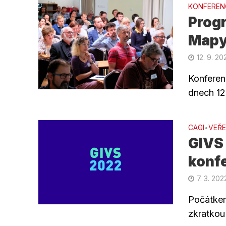
KONFEREN
Prog
Mapy
12. 9. 20
Konferen
dnech 12.
CAGI
VEŘE
•
GIVS 
konf
7. 3. 202
Počátkem
zkratkou