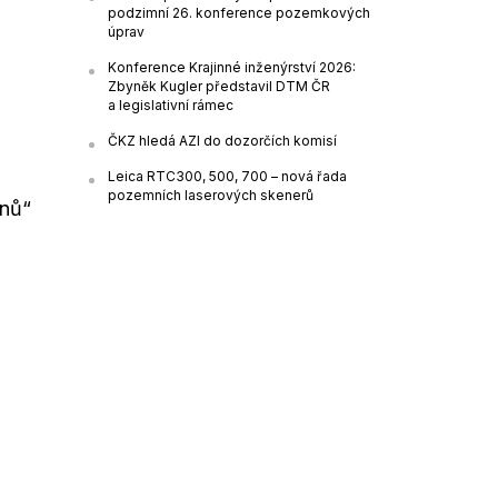
podzimní 26. konference pozemkových
úprav
Konference Krajinné inženýrství 2026:
Zbyněk Kugler představil DTM ČR
a legislativní rámec
ČKZ hledá AZI do dozorčích komisí
Leica RTC300, 500, 700 – nová řada
pozemních laserových skenerů
onů“