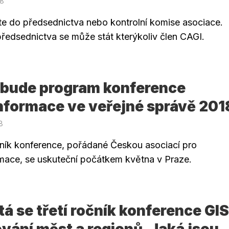
18
te do předsednictva nebo kontrolní komise asociace.
ředsednictva se může stát kterýkoliv člen CAGI.
 bude program konference
nformace ve veřejné správě 201
18
čník konference, pořádané Českou asociací pro
mace, se uskuteční počátkem května v Praze.
á se třetí ročník konference GIS