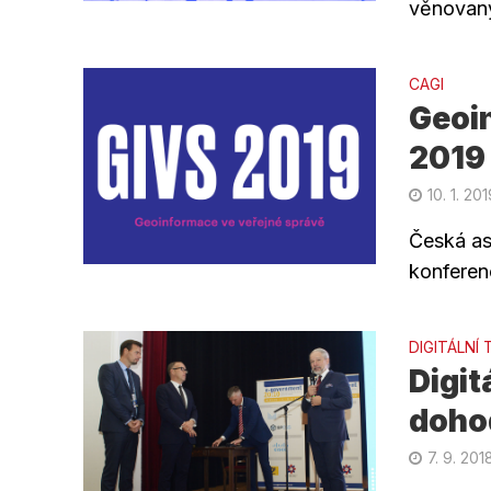
věnovaný
CAGI
Geoi
2019
10. 1. 20
Česká as
konferen
DIGITÁLNÍ
Digit
doho
7. 9. 201