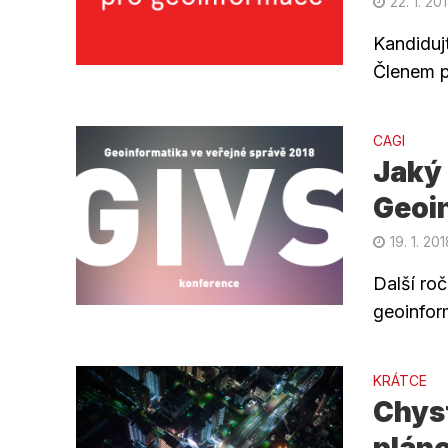
22. 1. 20
Kandiduj
Členem p
CAGI
Jaký
Geoi
19. 1. 20
Další ro
geoinfor
KRÁTCE
Chyst