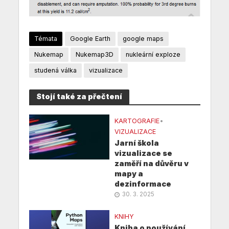
Témata
Google Earth
google maps
Nukemap
Nukemap3D
nukleární exploze
studená válka
vizualizace
Stojí také za přečtení
KARTOGRAFIE
•
VIZUALIZACE
Jarní škola
vizualizace se
zaměří na důvěru v
mapy a
dezinformace
30. 3. 2025
KNIHY
Kniha o používání