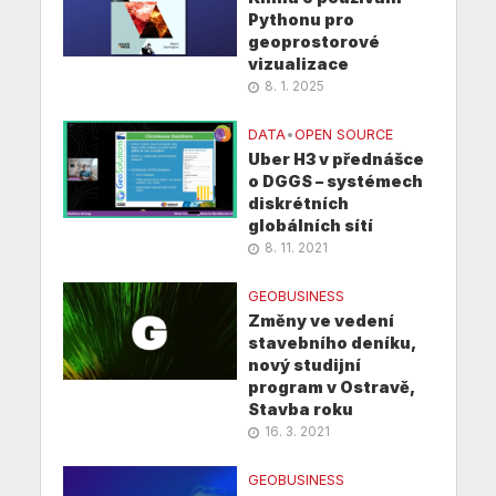
Pythonu pro
geoprostorové
vizualizace
8. 1. 2025
DATA
•
OPEN SOURCE
Uber H3 v přednášce
o DGGS – systémech
diskrétních
globálních sítí
8. 11. 2021
GEOBUSINESS
Změny ve vedení
stavebního deníku,
nový studijní
program v Ostravě,
Stavba roku
16. 3. 2021
GEOBUSINESS