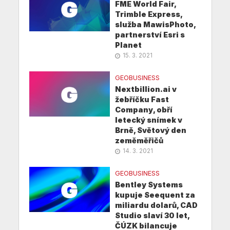
FME World Fair,
Trimble Express,
služba MawisPhoto,
partnerství Esri s
Planet
15. 3. 2021
GEOBUSINESS
Nextbillion.ai v
žebříčku Fast
Company, obří
letecký snímek v
Brně, Světový den
zeměměřičů
14. 3. 2021
GEOBUSINESS
Bentley Systems
kupuje Seequent za
miliardu dolarů, CAD
Studio slaví 30 let,
ČÚZK bilancuje