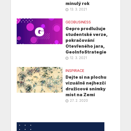
minulý rok
13. 3. 2021
GEOBUSINESS
Gepro prodlužuje
studentské verze,
pokračování
Otevřeného jara,
GeoInfoStrategie
12. 3. 2021
INSPIRACE
Dejte si na plochu
vizuálně nejhezčí
družicové snímky
míst na Zemi
27. 2. 2020