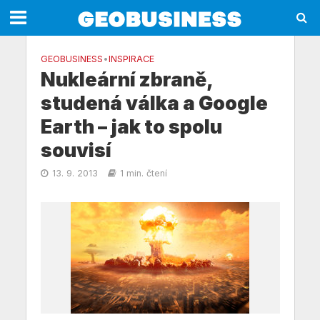
GEOBUSINESS
•
INSPIRACE
Nukleární zbraně,
studená válka a Google
Earth – jak to spolu
souvisí
13. 9. 2013
1 min. čtení