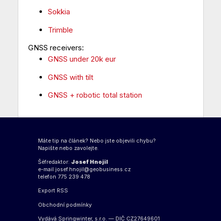
Sokkia
Trimble
GNSS receivers:
GNSS under 20k eur
GNSS with tilt
GNSS + robotic total station
Máte tip na článek? Nebo jste objevili chybu?
Napište nebo zavolejte.
Šéfredaktor:
Josef Hnojil
e-mail
josef.hnojil@geobusiness.cz
telefon 775 239 478
Export
RSS
Obchodní podmínky
Vydává Springwinter, s.r.o. — DIČ CZ27649601