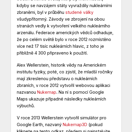
kdyby se navzájem státy vyvraždily nukleárními
zbraněmi, byl v průběhu
studené války
všudypřítomný. Závody ve zbrojení na obou
stranách vedly k vytvoření velkého nukleárního
arzenálu. Federace amerických vědců odhaduje,
že po celém světě bylo v roce 2012 rozmístěno
více než 17 tisíc nukleárních hlavic, z toho je
přibližně 4 300 připraveno k použití.
Alex Wellerstein, historik vědy na Americkém
institutu fyziky, poté, co zjistil, že mladší ročníky
mají zkreslenou představu o nukleárních
zbraních, v roce 2012 vytvořil webovou aplikaci
nazvanou
Nukemap
. Na ní s pomocí Google
Maps ukazuje případné následky nukleárních
výbuchů.
V roce 2013 Wellerstein vytvořil simulátor pro
Google Earth, nazvaný
Nukemap3D
(pokud
kliknete na tento odkaz, předem si nainstalujte