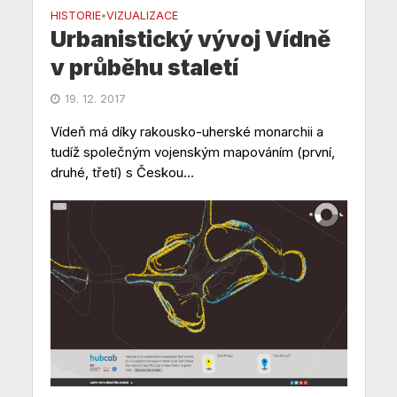
HISTORIE
VIZUALIZACE
•
Urbanistický vývoj Vídně
v průběhu staletí
19. 12. 2017
Vídeň má díky rakousko-uherské monarchii a
tudíž společným vojenským mapováním (první,
druhé, třetí) s Českou...