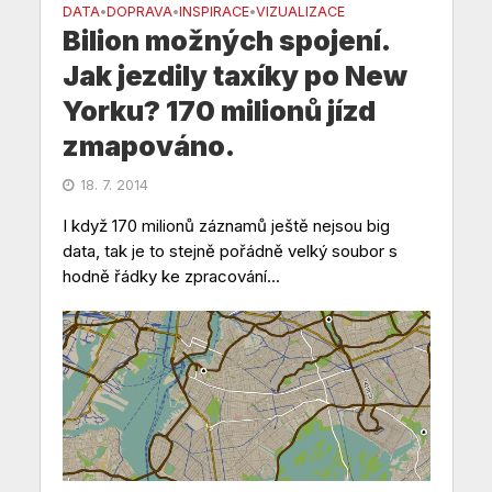
DATA
DOPRAVA
INSPIRACE
VIZUALIZACE
•
•
•
Bilion možných spojení.
Jak jezdily taxíky po New
Yorku? 170 milionů jízd
zmapováno.
18. 7. 2014
I když 170 milionů záznamů ještě nejsou big
data, tak je to stejně pořádně velký soubor s
hodně řádky ke zpracování...