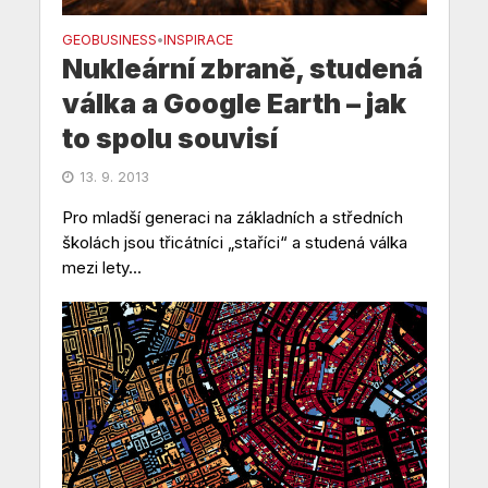
GEOBUSINESS
INSPIRACE
•
Nukleární zbraně, studená
válka a Google Earth – jak
to spolu souvisí
13. 9. 2013
Pro mladší generaci na základních a středních
školách jsou třicátníci „staříci“ a studená válka
mezi lety...