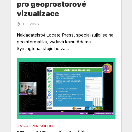
pro geoprostorové
vizualizace
8. 1. 2025
Nakladatelství Locate Press, specializující se na
geoinformatiku, vydává knihu Adama
Symingtona, stojícího za...
DATA
OPEN SOURCE
•