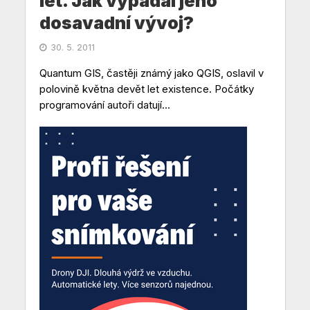
let. Jak vypadal jeho
dosavadní vývoj?
30. 5. 2011
Quantum GIS, častěji známý jako QGIS, oslavil v
polovině května devět let existence. Počátky
programování autoři datují...