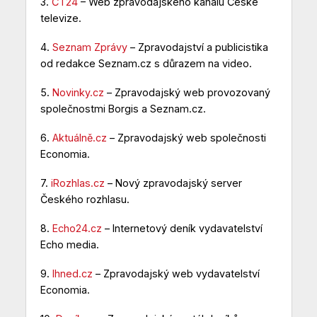
3.
ČT24
– Web zpravodajského kanálu České
televize.
4.
Seznam Zprávy
– Zpravodajství a publicistika
od redakce Seznam.cz s důrazem na video.
5.
Novinky.cz
– Zpravodajský web provozovaný
společnostmi Borgis a Seznam.cz.
6.
Aktuálně.cz
– Zpravodajský web společnosti
Economia.
7.
iRozhlas.cz
– Nový zpravodajský server
Českého rozhlasu.
8.
Echo24.cz
– Internetový deník vydavatelství
Echo media.
9.
Ihned.cz
– Zpravodajský web vydavatelství
Economia.