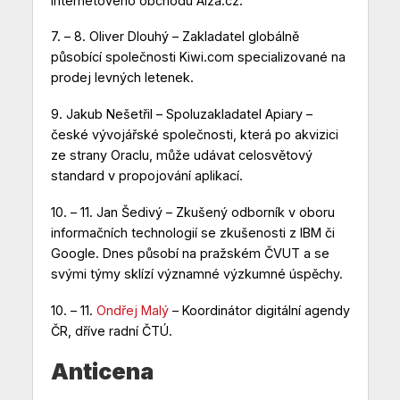
internetového obchodu Alza.cz.
7. – 8.
Oliver Dlouhý
– Zakladatel globálně
působící společnosti Kiwi.com specializované na
prodej levných letenek.
9.
Jakub Nešetřil
– Spoluzakladatel Apiary –
české vývojářské společnosti, která po akvizici
ze strany Oraclu, může udávat celosvětový
standard v propojování aplikací.
10. – 11.
Jan Šedivý
– Zkušený odborník v oboru
informačních technologií se zkušenosti z IBM či
Google. Dnes působí na pražském ČVUT a se
svými týmy sklízí významné výzkumné úspěchy.
10. – 11.
Ondřej Malý
– Koordinátor digitální agendy
ČR, dříve radní ČTÚ.
Anticena