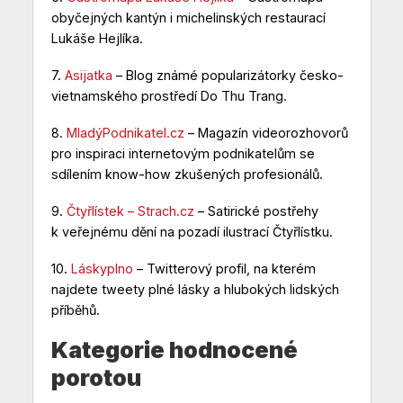
obyčejných kantýn i michelinských restaurací
Lukáše Hejlíka.
7.
Asijatka
– Blog známé popularizátorky česko-
vietnamského prostředí Do Thu Trang.
8.
MladýPodnikatel.cz
– Magazín videorozhovorů
pro inspiraci internetovým podnikatelům se
sdílením know-how zkušených profesionálů.
9.
Čtyřlístek – Strach.cz
– Satirické postřehy
k veřejnému dění na pozadí ilustrací Čtyřlístku.
10.
Láskyplno
– Twitterový profil, na kterém
najdete tweety plné lásky a hlubokých lidských
příběhů.
Kategorie hodnocené
porotou