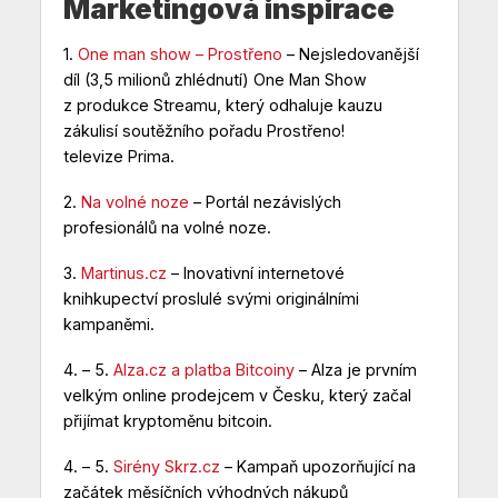
Marketingová inspirace
1.
One man show – Prostřeno
– Nejsledovanější
díl (3,5 milionů zhlédnutí) One Man Show
z produkce Streamu, který odhaluje kauzu
zákulisí soutěžního pořadu Prostřeno!
televize Prima.
2.
Na volné noze
– Portál nezávislých
profesionálů na volné noze.
3.
Martinus.cz
– Inovativní internetové
knihkupectví proslulé svými originálními
kampaněmi.
4. – 5.
Alza.cz a platba Bitcoiny
– Alza je prvním
velkým online prodejcem v Česku, který začal
přijímat kryptoměnu bitcoin.
4. – 5.
Sirény Skrz.cz
– Kampaň upozorňující na
začátek měsíčních výhodných nákupů