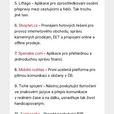
5.
Liftago
– Aplikace pro zprostředkování osobní
přepravy mezi cestujícími a řidiči. Tak trochu
jiné taxi.
6.
Shoptet.cz
– Pronájem hotových řešení pro
provoz internetového obchodu, správu
kamenných prodejen, EET a propojení online a
offline prodeje.
7.
Spendee.com
– Aplikace pro přehlednou a
jednoduchou správu financí.
8.
Mobilní rozhlas
– První ucelená platforma pro
přímou komunikaci s občany v ČR.
9.
Tiché spojení
– Nástroj poskytující tlumočení
ve znakovém jazyce a přepis komunikace
v reálném čase a na dálku, usnadňuje tak život
handicapovaným.
10.
Zaplacenka
– Projekt poskytující B2B