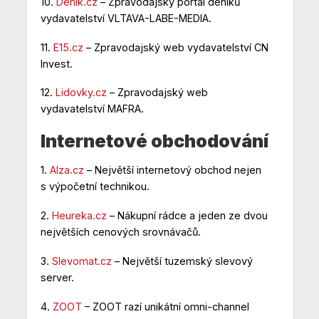
10.
Deník.cz
– Zpravodajský portál deníků
vydavatelství VLTAVA-LABE-MEDIA.
11.
E15.cz
– Zpravodajský web vydavatelství CN
Invest.
12.
Lidovky.cz
– Zpravodajský web
vydavatelství MAFRA.
Internetové obchodování
1.
Alza.cz
– Největší internetový obchod nejen
s výpočetní technikou.
2.
Heureka.cz
– Nákupní rádce a jeden ze dvou
největších cenových srovnávačů.
3.
Slevomat.cz
– Největší tuzemský slevový
server.
4.
ZOOT
– ZOOT razí unikátní omni-channel