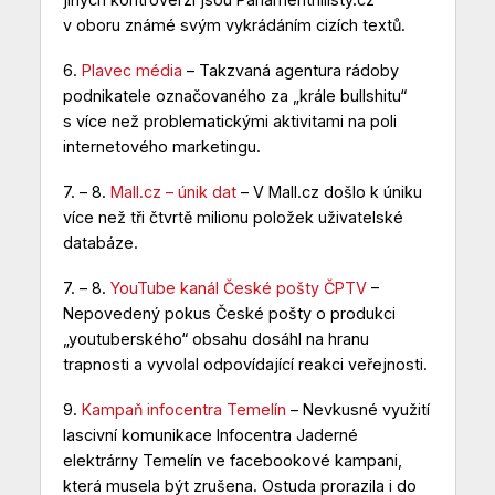
v oboru známé svým vykrádáním cizích textů.
6.
Plavec média
– Takzvaná agentura rádoby
podnikatele označovaného za „krále bullshitu“
s více než problematickými aktivitami na poli
internetového marketingu.
7. – 8.
Mall.cz – únik dat
– V Mall.cz došlo k úniku
více než tři čtvrtě milionu položek uživatelské
databáze.
7. – 8.
YouTube kanál České pošty ČPTV
–
Nepovedený pokus České pošty o produkci
„youtuberského“ obsahu dosáhl na hranu
trapnosti a vyvolal odpovídající reakci veřejnosti.
9.
Kampaň infocentra Temelín
– Nevkusné využití
lascivní komunikace Infocentra Jaderné
elektrárny Temelín ve facebookové kampani,
která musela být zrušena. Ostuda prorazila i do