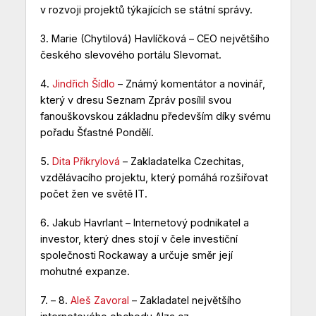
v rozvoji projektů týkajících se státní správy.
3.
Marie (Chytilová) Havlíčková
– CEO největšího
českého slevového portálu Slevomat.
4.
Jindřich Šídlo
– Známý komentátor a novinář,
který v dresu Seznam Zpráv posílil svou
fanouškovskou základnu především díky svému
pořadu Šťastné Pondělí.
5.
Dita Přikrylová
– Zakladatelka Czechitas,
vzdělávacího projektu, který pomáhá rozšiřovat
počet žen ve světě IT.
6.
Jakub Havrlant
– Internetový podnikatel a
investor, který dnes stojí v čele investiční
společnosti Rockaway a určuje směr její
mohutné expanze.
7. – 8.
Aleš Zavoral
– Zakladatel největšího