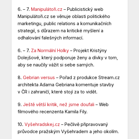
6. – 7.
Manipulátoři.cz
– Publicistický web
Manipulátoři.cz se věnuje oblasti politického
marketingu, public relations a komunikačních
strategií, s důrazem na kritické myšlení a
odhalování falešných informací.
6. – 7.
Za Normální Holky
– Projekt Kristýny
Dolejšové, který podporuje ženy a dívky v tom,
aby se naučily vážit si sebe samých.
8.
Gebrian versus
– Pořad z produkce Stream.cz
architekta Adama Gebriana komentuje stavby
v ČR i zahraničí, které stojí za to vidět.
9.
Ještě větší kritik, než jsme doufali
– Web
filmového recenzenta Kamila Fily.
10.
Vyšehradskej.cz
– Pečlivě připravovaný
průvodce pražským Vyšehradem a jeho okolím.