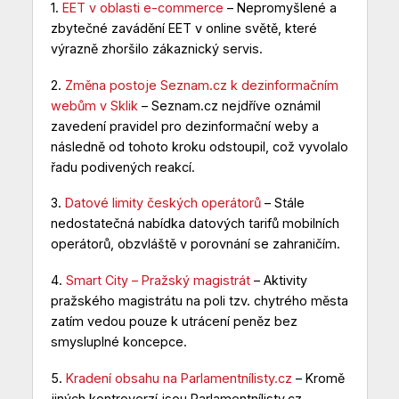
1.
EET v oblasti e-commerce
– Nepromyšlené a
zbytečné zavádění EET v online světě, které
výrazně zhoršilo zákaznický servis.
2.
Změna postoje Seznam.cz k dezinformačním
webům v Sklik
– Seznam.cz nejdříve oznámil
zavedení pravidel pro dezinformační weby a
následně od tohoto kroku odstoupil, což vyvolalo
řadu podivených reakcí.
3.
Datové limity českých operátorů
– Stále
nedostatečná nabídka datových tarifů mobilních
operátorů, obzvláště v porovnání se zahraničím.
4.
Smart City – Pražský magistrát
– Aktivity
pražského magistrátu na poli tzv. chytrého města
zatím vedou pouze k utrácení peněz bez
smysluplné koncepce.
5.
Kradení obsahu na Parlamentnílisty.cz
– Kromě
jiných kontroverzí jsou Parlamentnílisty.cz