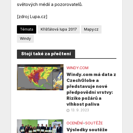
světových médií a pozorovatelů.
[zdroj Lupa.cz]
Témata
Křišťálová lupa 2017
Mapy.cz
Windy
Stojí také za přečtení
WINDY.COM
Windy.com má data z
CzechGlobe a
představuje nové
předpovědní vrstvy:
Riziko požárů a
vlhkost paliva
13. 9. 2023
OCENĚNÍ
•
SOUTĚŽE
Výsledky soutěže