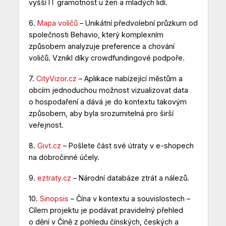
vyšší IT gramotnost u žen a mladých lidí.
6.
Mapa voličů
– Unikátní předvolební průzkum od
společnosti Behavio, který komplexním
způsobem analyzuje preference a chování
voličů. Vznikl díky crowdfundingové podpoře.
7.
CityVizor.cz
– Aplikace nabízející městům a
obcím jednoduchou možnost vizualizovat data
o hospodaření a dává je do kontextu takovým
způsobem, aby byla srozumitelná pro širší
veřejnost.
8.
Givt.cz
– Pošlete část své útraty v e-shopech
na dobročinné účely.
9.
eztraty.cz
– Národní databáze ztrát a nálezů.
10.
Sinopsis
– Čína v kontextu a souvislostech –
Cílem projektu je podávat pravidelný přehled
o dění v Číně z pohledu čínských, českých a