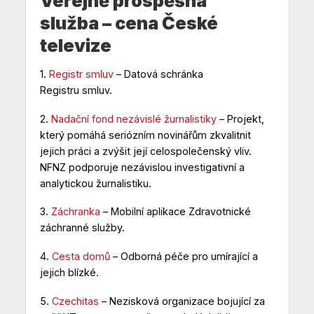
Veřejně prospěšná
služba – cena České
televize
1.
Registr smluv
– Datová schránka
Registru smluv.
2.
Nadační fond nezávislé žurnalistiky
– Projekt,
který pomáhá seriózním novinářům zkvalitnit
jejich práci a zvýšit její celospolečenský vliv.
NFNZ podporuje nezávislou investigativní a
analytickou žurnalistiku.
3.
Záchranka
– Mobilní aplikace Zdravotnické
záchranné služby.
4.
Cesta domů
– Odborná péče pro umírající a
jejich blízké.
5.
Czechitas
– Nezisková organizace bojující za