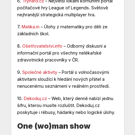
6.
Tryhard.cz
– Největší lokální komunitní portál
počítačové hry League of Legends. Světově
nejhranější strategická multiplayer hra.
7.
Matika.in
– Úlohy z matematiky pro děti ze
základních škol.
8.
Ošetřovatelství.info
– Odborný diskusní a
informační portál pro všechny nelékařské
zdravotnické pracovníky v ČR.
9.
Společné aktivity
– Portál s volnočasovými
aktivitami sloužící k hledání nových přátel a
nenucenému seznámení v reálném prostředí.
10.
Dekoduj.cz
– Web, který denně nabízí jednu
šifru, kterou musíte rozluštit. Dekoduj.cz
poskytuje i rébusy, hádanky nebo logické úlohy.
One (wo)man show