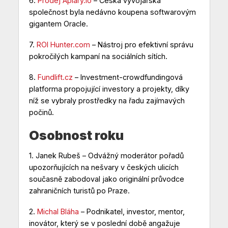
6.
Prodej Apiary.io
– Česká vývojářská
společnost byla nedávno koupena softwarovým
gigantem Oracle.
7.
ROI Hunter.com
– Nástroj pro efektivní správu
pokročilých kampaní na sociálních sítích.
8.
Fundlift.cz
– Investment-crowdfundingová
platforma propojující investory a projekty, díky
níž se vybraly prostředky na řadu zajímavých
počinů.
Osobnost roku
1.
Janek Rubeš
– Odvážný moderátor pořadů
upozorňujících na nešvary v českých ulicích
současně zabodoval jako originální průvodce
zahraničních turistů po Praze.
2.
Michal Bláha
– Podnikatel, investor, mentor,
inovátor, který se v poslední době angažuje