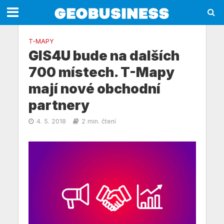
T-MAPY
GIS4U bude na dalších
700 místech. T-Mapy
mají nové obchodní
partnery
4. 5. 2018
2 min. čtení