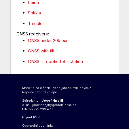
Leica
Sokkia
Trimble
GNSS receivers:
GNSS under 20k eur
GNSS with tilt
GNSS + robotic total station
Máte tip na článek? Nebo jste objevili chybu?
Napište nebo zavolejte.
Šéfredaktor:
Josef Hnojil
e-mail
josef.hnojil@geobusiness.cz
telefon 775 239 478
Export
RSS
Obchodní podmínky