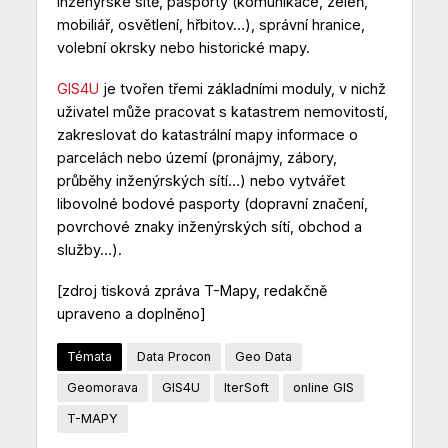
inženýrské sítě, pasporty (komunikace, zeleň,
mobiliář, osvětlení, hřbitov…), správní hranice,
volební okrsky nebo historické mapy.
GIS4U
je tvořen třemi základními moduly, v nichž
uživatel může pracovat s katastrem nemovitostí,
zakreslovat do katastrální mapy informace o
parcelách nebo území (pronájmy, zábory,
průběhy inženýrských sítí…) nebo vytvářet
libovolné bodové pasporty (dopravní značení,
povrchové znaky inženýrských sítí, obchod a
služby…).
[zdroj tisková zpráva T-Mapy, redakčně
upraveno a doplněno]
Témata
Data Procon
Geo Data
Geomorava
GIS4U
IterSoft
online GIS
T-MAPY