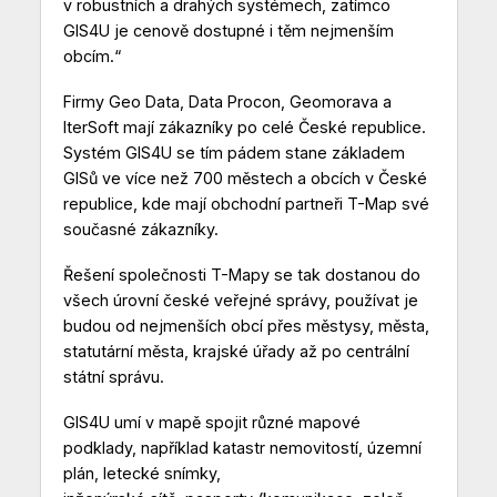
v robustních a drahých systémech, zatímco
GIS4U je cenově dostupné i těm nejmenším
obcím.“
Firmy Geo Data, Data Procon, Geomorava a
IterSoft mají zákazníky po celé České republice.
Systém GIS4U se tím pádem stane základem
GISů ve více než 700 městech a obcích v České
republice, kde mají obchodní partneři T-Map své
současné zákazníky.
Řešení společnosti T-Mapy se tak dostanou do
všech úrovní české veřejné správy, používat je
budou od nejmenších obcí přes městysy, města,
statutární města, krajské úřady až po centrální
státní správu.
GIS4U umí v mapě spojit různé mapové
podklady, například katastr nemovitostí, územní
plán, letecké snímky,