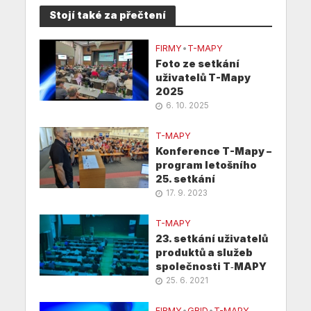
Stojí také za přečtení
FIRMY
•
T-MAPY
Foto ze setkání
uživatelů T-Mapy
2025
6. 10. 2025
T-MAPY
Konference T-Mapy –
program letošního
25. setkání
17. 9. 2023
T-MAPY
23. setkání uživatelů
produktů a služeb
společnosti T‑MAPY
25. 6. 2021
FIRMY
•
GRID
•
T-MAPY