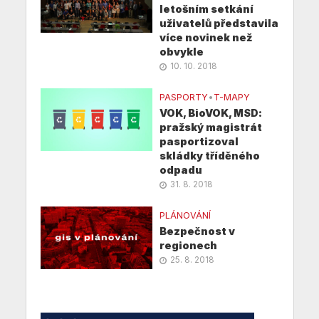
letošním setkání
uživatelů představila
více novinek než
obvykle
10. 10. 2018
PASPORTY
•
T-MAPY
VOK, BioVOK, MSD:
pražský magistrát
pasportizoval
skládky tříděného
odpadu
31. 8. 2018
PLÁNOVÁNÍ
Bezpečnost v
regionech
25. 8. 2018