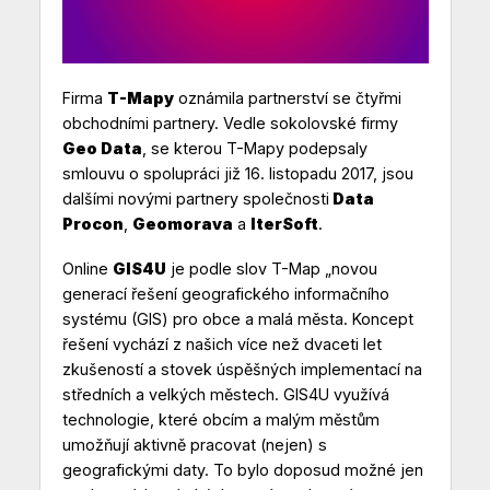
Firma
T-Mapy
oznámila partnerství se čtyřmi
obchodními partnery. Vedle sokolovské firmy
Geo Data
, se kterou T-Mapy podepsaly
smlouvu o spolupráci již 16. listopadu 2017, jsou
dalšími novými partnery společnosti
Data
Procon
,
Geomorava
a
IterSoft
.
Online
GIS4U
je podle slov T-Map „novou
generací řešení geografického informačního
systému (GIS) pro obce a malá města. Koncept
řešení vychází z našich více než dvaceti let
zkušeností a stovek úspěšných implementací na
středních a velkých městech. GIS4U využívá
technologie, které obcím a malým městům
umožňují aktivně pracovat (nejen) s
geografickými daty. To bylo doposud možné jen