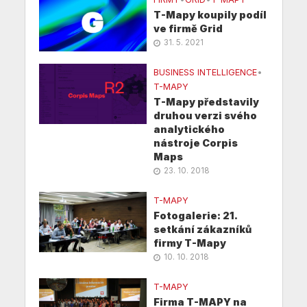
T-Mapy koupily podíl
ve firmě Grid
31. 5. 2021
BUSINESS INTELLIGENCE
•
T-MAPY
T-Mapy představily
druhou verzi svého
analytického
nástroje Corpis
Maps
23. 10. 2018
T-MAPY
Fotogalerie: 21.
setkání zákazníků
firmy T-Mapy
10. 10. 2018
T-MAPY
Firma T-MAPY na