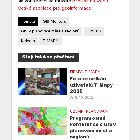
Na konferenci se můžete
přihlásit na webu
České asociace pro geoinformace
.
Témata
GIS Mentors
GIS v plánování měst a regionů
HZS ČR
Kelcom
T-MAPY
Stojí také za přečtení
FIRMY
•
T-MAPY
Foto ze setkání
uživatelů T-Mapy
2025
6. 10. 2025
ÚZEMNÍ PLÁNOVÁNÍ
Program osmé
konference o GIS v
plánování měst a
regionů