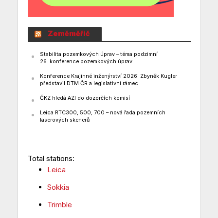
Zeměměřič
Stabilita pozemkových úprav – téma podzimní
26. konference pozemkových úprav
Konference Krajinné inženýrství 2026: Zbyněk Kugler
představil DTM ČR a legislativní rámec
ČKZ hledá AZI do dozorčích komisí
Leica RTC300, 500, 700 – nová řada pozemních
laserových skenerů
Total stations:
Leica
Sokkia
Trimble