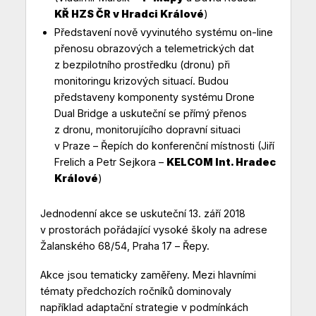
KŘ HZS ČR v Hradci Králové
)
Představení nově vyvinutého systému on-line
přenosu obrazových a telemetrických dat
z bezpilotního prostředku (dronu) při
monitoringu krizových situací. Budou
představeny komponenty systému Drone
Dual Bridge a uskuteční se přímý přenos
z dronu, monitorujícího dopravní situaci
v Praze – Řepích do konferenční místnosti (Jiří
Frelich a Petr Sejkora –
KELCOM Int. Hradec
Králové
)
Jednodenní akce se uskuteční 13. září 2018
v prostorách pořádající vysoké školy na adrese
Žalanského 68/54, Praha 17 – Řepy.
Akce jsou tematicky zaměřeny. Mezi hlavními
tématy předchozích ročníků dominovaly
například adaptační strategie v podmínkách