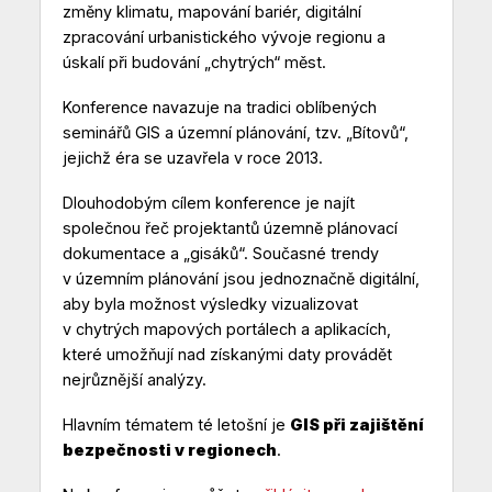
změny klimatu, mapování bariér, digitální
zpracování urbanistického vývoje regionu a
úskalí při budování „chytrých“ měst.
Konference navazuje na tradici oblíbených
seminářů GIS a územní plánování, tzv. „Bítovů“,
jejichž éra se uzavřela v roce 2013.
Dlouhodobým cílem konference je najít
společnou řeč projektantů územně plánovací
dokumentace a „gisáků“. Současné trendy
v územním plánování jsou jednoznačně digitální,
aby byla možnost výsledky vizualizovat
v chytrých mapových portálech a aplikacích,
které umožňují nad získanými daty provádět
nejrůznější analýzy.
Hlavním tématem té letošní je
GIS při zajištění
bezpečnosti v regionech
.