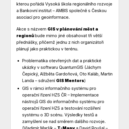
kterou pořádá Vysoká škola regionálního rozvoje
a Bankovní institut – AMBIS společně s Českou
asociací pro geoinformace.
Akce s názvem
GIS v plánování měst a
regionů
bude mimo jiné obsahovat tři větší
přednášky, přičemž jednu z nich organizátoři
plánují jako praktickou v terénu.
Problematika otevřených dat a praktické
ukázky v softwaru QuantumGIS (Jáchym
Čepický, Alžběta Gardoňová, Oto Kaláb, Martin
Landa – sdružení
GIS Mentors
)
GIS v rámci informačního systému pro
operační řízení HZS ČR – Implementace
nástrojů GIS do informačního systému pro
operační řízení HZS a testování rozšíření
systému o 3D scénu. Výsledky testů a
zamyšlení se nad směrem dalšího rozvoje.
(Vladimír Maršík –
T-Mapy
a David Roušal –