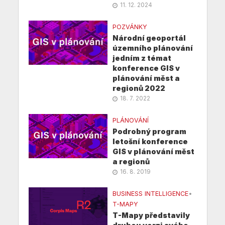
11. 12. 2024
POZVÁNKY
Národní geoportál
územního plánování
jedním z témat
konference GIS v
plánování měst a
regionů 2022
18. 7. 2022
PLÁNOVÁNÍ
Podrobný program
letošní konference
GIS v plánování měst
a regionů
16. 8. 2019
BUSINESS INTELLIGENCE
•
T-MAPY
T-Mapy představily