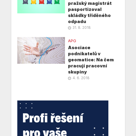
pražský magistrát
pasportizoval
skládky tříděného
odpadu
31. 8. 2018
APG
Asociace
podnikatelů v
geomatice: Na čem
pracují pracovní
skupiny
4. 6. 2018