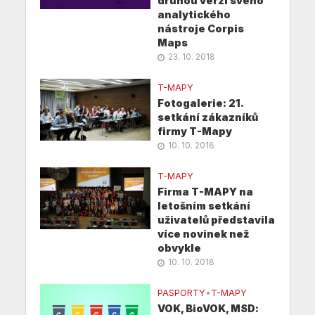
druhou verzi svého
analytického
nástroje Corpis
Maps
23. 10. 2018
T-MAPY
Fotogalerie: 21.
setkání zákazníků
firmy T-Mapy
10. 10. 2018
T-MAPY
Firma T-MAPY na
letošním setkání
uživatelů představila
více novinek než
obvykle
10. 10. 2018
PASPORTY
•
T-MAPY
VOK, BioVOK, MSD: