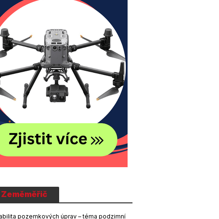
Zeměměřič
abilita pozemkových úprav – téma podzimní