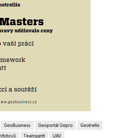
GeoBusiness
Geoportál Gepro
Geotrellis
hřbitovů
Teamgantt
UAV