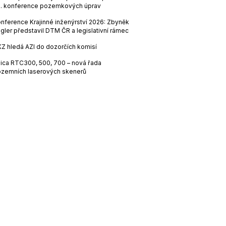
. konference pozemkových úprav
nference Krajinné inženýrství 2026: Zbyněk
gler představil DTM ČR a legislativní rámec
Z hledá AZI do dozorčích komisí
ica RTC300, 500, 700 – nová řada
zemních laserových skenerů