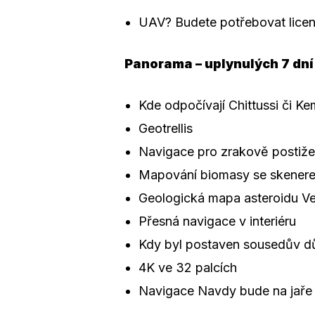
UAV? Budete potřebovat licen
Panorama – uplynulých 7 dní
Kde odpočívají Chittussi či Ke
Geotrellis
Navigace pro zrakově postiž
Mapování biomasy se skener
Geologická mapa asteroidu V
Přesná navigace v interiéru
Kdy byl postaven sousedův 
4K ve 32 palcích
Navigace Navdy bude na jaře