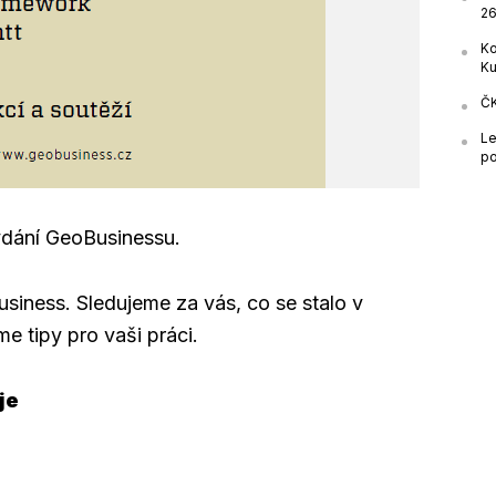
26
Ko
Ku
ČK
Le
po
vydání GeoBusinessu.
iness. Sledujeme za vás, co se stalo v
e tipy pro vaši práci.
je