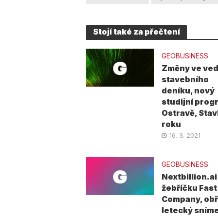
Stojí také za přečtení
GEOBUSINESS
Změny ve ved
stavebního
deníku, nový
studijní prog
Ostravě, Sta
roku
16. 3. 2021
GEOBUSINESS
Nextbillion.ai
žebříčku Fast
Company, obř
letecký sníme