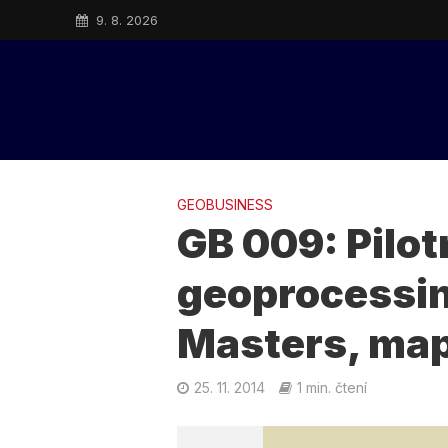
9. 8. 2026
GEOBUSINESS
GB 009: Pilot
geoprocessin
Masters, map
25. 11. 2014
1 min. čtení