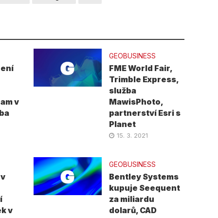
GEOBUSINESS
ení
FME World Fair,
Trimble Express,
služba
ram v
MawisPhoto,
vba
partnerství Esri s
Planet
15. 3. 2021
GEOBUSINESS
 v
Bentley Systems
kupuje Seequent
í
za miliardu
k v
dolarů, CAD