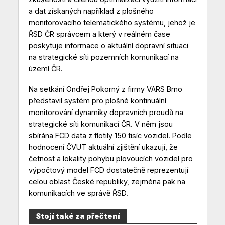
a dat získaných například z plošného
monitorovacího telematického systému, jehož je
ŘSD ČR správcem a který v reálném čase
poskytuje informace o aktuální dopravní situaci
na strategické síti pozemních komunikací na
území ČR.
Na setkání Ondřej Pokorný z firmy VARS Brno
představil systém pro plošné kontinuální
monitorování dynamiky dopravních proudů na
strategické síti komunikací ČR. V něm jsou
sbírána FCD data z flotily 150 tisíc vozidel. Podle
hodnocení ČVUT aktuální zjištění ukazují, že
četnost a lokality pohybu plovoucích vozidel pro
výpočtový model FCD dostatečně reprezentují
celou oblast České republiky, zejména pak na
komunikacích ve správě ŘSD.
Stojí také za přečtení