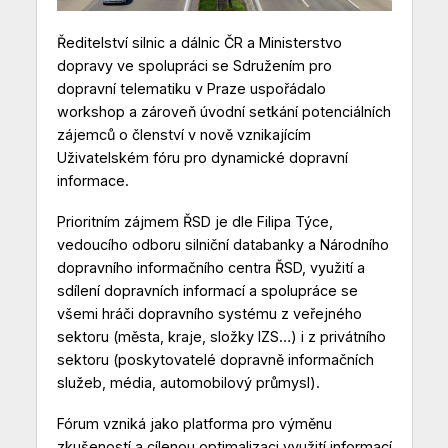
Ředitelství silnic a dálnic ČR a Ministerstvo
dopravy ve spolupráci se Sdružením pro
dopravní telematiku v Praze uspořádalo
workshop a zároveň úvodní setkání potenciálních
zájemců o členství v nově vznikajícím
Uživatelském fóru pro dynamické dopravní
informace.
Prioritním zájmem ŘSD je dle Filipa Týce,
vedoucího odboru silniční databanky a Národního
dopravního informačního centra ŘSD, využití a
sdílení dopravních informací a spolupráce se
všemi hráči dopravního systému z veřejného
sektoru (města, kraje, složky IZS…) i z privátního
sektoru (poskytovatelé dopravně informačních
služeb, média, automobilový průmysl).
Fórum vzniká jako platforma pro výměnu
zkušeností a cílenou optimalizaci využití informací