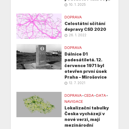
10. 1. 2025
DOPRAVA
Celostátní sčítání
dopravy CSD 2020
26. 1. 2022
DOPRAVA
Dálnice D1
padesátiletá. 12.
července 1971 byl
otevřen první úsek
Praha – Mirošovice
12. 7. 2021
DOPRAVA
•
CEDA
•
DATA
•
NAVIGACE
Lokalizační tabulky
Česka vycházejí v
nové verzi, mají
mezinárodní