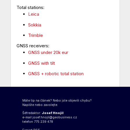
Total stations:
Leica
Sokkia
Trimble
GNSS receivers:
GNSS under 20k eur
GNSS with tilt
GNSS + robotic total station
Máte tip na článek? Nebo jste objevili chybu?
Napište nebo zavolejte.
Šéfredaktor:
Josef Hnojil
e-mail
josef.hnojil@geobusiness.cz
telefon 775 239 478