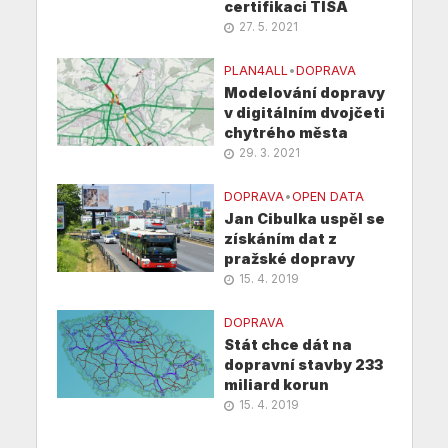
certifikaci TISA
27. 5. 2021
PLAN4ALL
•
DOPRAVA
Modelování dopravy
v digitálním dvojčeti
chytrého města
29. 3. 2021
DOPRAVA
•
OPEN DATA
Jan Cibulka uspěl se
získáním dat z
pražské dopravy
15. 4. 2019
DOPRAVA
Stát chce dát na
dopravní stavby 233
miliard korun
15. 4. 2019