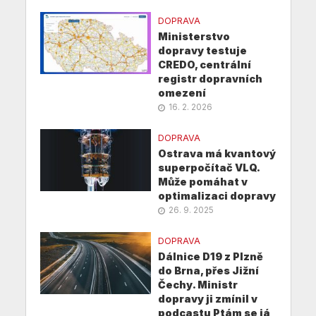
DOPRAVA
Ministerstvo
dopravy testuje
CREDO, centrální
registr dopravních
omezení
16. 2. 2026
DOPRAVA
Ostrava má kvantový
superpočítač VLQ.
Může pomáhat v
optimalizaci dopravy
26. 9. 2025
DOPRAVA
Dálnice D19 z Plzně
do Brna, přes Jižní
Čechy. Ministr
dopravy ji zmínil v
podcastu Ptám se já