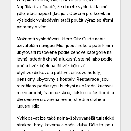
Například v případě, že chcete vyhledat laciné
jídlo, stačí napsat „lac jid“. Obecně pro korektní
výsledek vyhledávání stačí použít výraz se třemi
písmeny a více.
Možnosti vyhledávání, které City Guide nabízí
uživatelům navigací Mio, jsou široké a patří k nim
ubytování rozdělené podle cenové kategorie na
levné, středně drahé a luxusní, stejně jako podle
počtu hvězdiček na tříhvězdičkové,
čtyřhvězdičkové a pětihvězdičkové hotely,
penziony, ubytovny a hostely. Restaurace jsou
rozděleny podle typu kuchyní na národní kuchyni,
mezinárodní, francouzskou, italskou a fastfood, a
dle cenové úrovně na levné, středně drahé a
luxusní jídlo.
Vyhledávat lze také nejnavštěvovanější turistické
atrakce, bary, kavárny a noční kluby. Dále to jsou