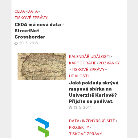
CEDA
•
DATA
•
TISKOVÉ ZPRÁVY
CEDA má nová data –
StreetNet
Crossborder
20. 5. 2015
KALENDÁŘ UDÁLOSTÍ
•
KARTOGRAFIE
•
POZVÁNKY
•
TISKOVÉ ZPRÁVY
•
UDÁLOSTI
Jaké poklady skrývá
mapová sbírka na
Univerzitě Karlově?
Přijďte se podívat.
13. 5. 2014
DATA
•
INŽENÝRSKÉ SÍTĚ
•
PROJEKTY
•
TISKOVÉ ZPRÁVY