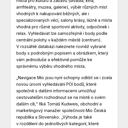
místa pro kulturu a zábavu (divadla, kina,
amfiteátry, muzea, galerie), výběr různých míst
vhodných k nakupování běžných, ale i
specializovaných věcí, salony krásy, lázně a místa
vhodná pro různé sportovní aktivity, odpočinek i
relax. Vyhledávat lze samozřejmě i body podle
centrální polohy v každém městě (centrum).
V rozsáhlé databázi naleznete rovněž vybrané
body s podrobným popisem a obrázkem, který
vám jednoduše a efektivně pomůže ke
správnému výběru vhodného místa.
„Navigace Mio jsou nyní schopny odlišit se i zcela
novou úrovní vyhledávání POI bodů, které
společně s dalšími informacemi umožňují
cestovatelům rozhodnout se na místě o svém
dalším cíli,“ říká Tomáš Kudweis, obchodní a
marketingový manažer společnosti Mio Česká
republika a Slovensko. „Výhoda je také
v rozdělení do jednotlivých kategorií, které