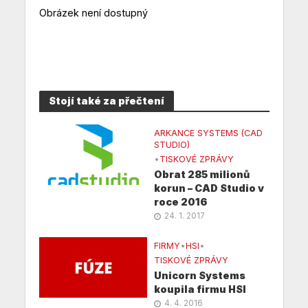
Obrázek není dostupný
Stojí také za přečtení
ARKANCE SYSTEMS (CAD
STUDIO)
•
TISKOVÉ ZPRÁVY
Obrat 285 milionů
korun – CAD Studio v
roce 2016
24. 1. 2017
FIRMY
•
HSI
•
TISKOVÉ ZPRÁVY
Unicorn Systems
koupila firmu HSI
4. 4. 2016