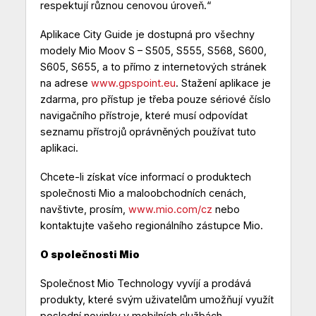
respektují různou cenovou úroveň.“
Aplikace City Guide je dostupná pro všechny
modely Mio Moov S – S505, S555, S568, S600,
S605, S655, a to přímo z internetových stránek
na adrese
www.gpspoint.eu
. Stažení aplikace je
zdarma, pro přístup je třeba pouze sériové číslo
navigačního přístroje, které musí odpovídat
seznamu přístrojů oprávněných používat tuto
aplikaci.
Chcete-li získat více informací o produktech
společnosti Mio a maloobchodních cenách,
navštivte, prosím,
www.mio.com/cz
nebo
kontaktujte vašeho regionálního zástupce Mio.
O společnosti Mio
Společnost Mio Technology vyvíjí a prodává
produkty, které svým uživatelům umožňují využít
poslední novinky v mobilních službách.