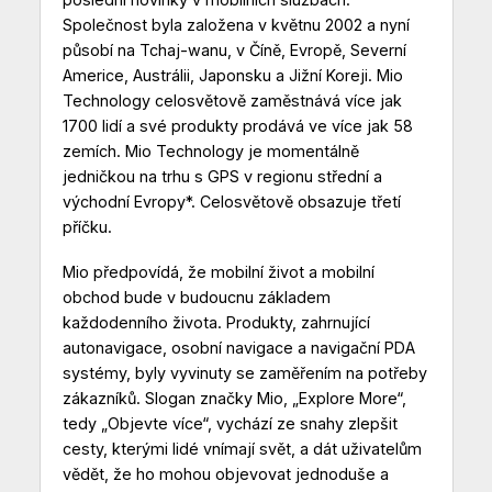
Společnost byla založena v květnu 2002 a nyní
působí na Tchaj-wanu, v Číně, Evropě, Severní
Americe, Austrálii, Japonsku a Jižní Koreji. Mio
Technology celosvětově zaměstnává více jak
1700 lidí a své produkty prodává ve více jak 58
zemích. Mio Technology je momentálně
jedničkou na trhu s GPS v regionu střední a
východní Evropy*. Celosvětově obsazuje třetí
příčku.
Mio předpovídá, že mobilní život a mobilní
obchod bude v budoucnu základem
každodenního života. Produkty, zahrnující
autonavigace, osobní navigace a navigační PDA
systémy, byly vyvinuty se zaměřením na potřeby
zákazníků. Slogan značky Mio, „Explore More“,
tedy „Objevte více“, vychází ze snahy zlepšit
cesty, kterými lidé vnímají svět, a dát uživatelům
vědět, že ho mohou objevovat jednoduše a