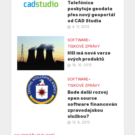
Telefónica
poskytuje geodata
přes nový geoportál
od CAD Studia
4. 11. 2013
SOFTWARE
•
TISKOVÉ ZPRÁVY
HSI má nové verze
svých produktů
16. 10. 2013
SOFTWARE
•
TISKOVÉ ZPRÁVY
Bude další rozvoj
open source
software financován
zpravodajskou
službou?
12. 8. 2013