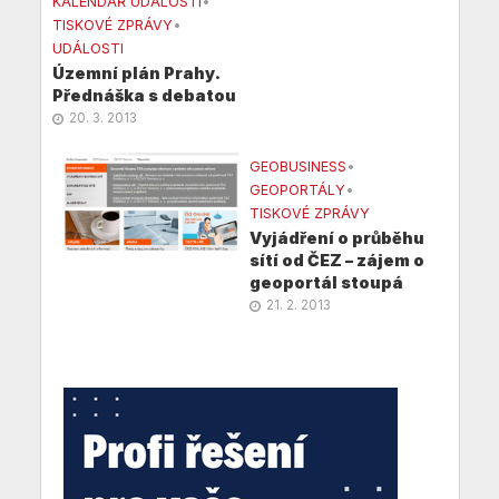
KALENDÁŘ UDÁLOSTÍ
•
TISKOVÉ ZPRÁVY
•
UDÁLOSTI
Územní plán Prahy.
Přednáška s debatou
20. 3. 2013
GEOBUSINESS
•
GEOPORTÁLY
•
TISKOVÉ ZPRÁVY
Vyjádření o průběhu
sítí od ČEZ – zájem o
geoportál stoupá
21. 2. 2013