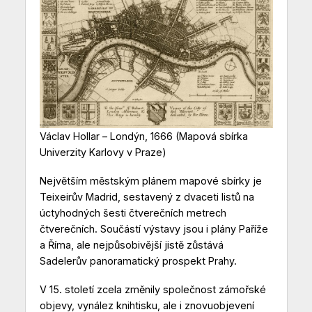
Václav Hollar – Londýn, 1666 (Mapová sbírka
Univerzity Karlovy v Praze)
Největším městským plánem mapové sbírky je
Teixeirův Madrid, sestavený z dvaceti listů na
úctyhodných šesti čtverečních metrech
čtverečních. Součástí výstavy jsou i plány Paříže
a Říma, ale nejpůsobivější jistě zůstává
Sadelerův panoramatický prospekt Prahy.
V 15. století zcela změnily společnost zámořské
objevy, vynález knihtisku, ale i znovuobjevení