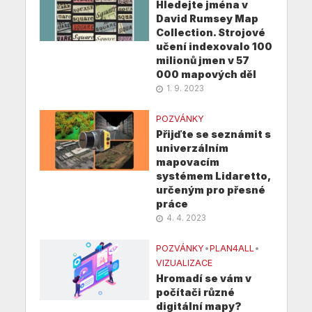
Hledejte jména v
David Rumsey Map
Collection. Strojové
učení indexovalo 100
milionů jmen v 57
000 mapových děl
1. 9. 2023
POZVÁNKY
Přijďte se seznámit s
univerzálním
mapovacím
systémem Lidaretto,
určeným pro přesné
práce
4. 4. 2023
POZVÁNKY
•
PLAN4ALL
•
VIZUALIZACE
Hromadí se vám v
počítači různé
digitální mapy?