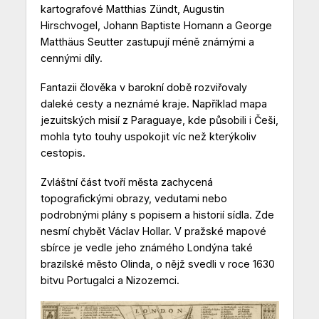
kartografové Matthias Zündt, Augustin
Hirschvogel, Johann Baptiste Homann a George
Matthäus Seutter zastupují méně známými a
cennými díly.
Fantazii člověka v barokní době rozviřovaly
daleké cesty a neznámé kraje. Například mapa
jezuitských misií z Paraguaye, kde působili i Češi,
mohla tyto touhy uspokojit víc než kterýkoliv
cestopis.
Zvláštní část tvoří města zachycená
topografickými obrazy, vedutami nebo
podrobnými plány s popisem a historií sídla. Zde
nesmí chybět Václav Hollar. V pražské mapové
sbírce je vedle jeho známého Londýna také
brazilské město Olinda, o nějž svedli v roce 1630
bitvu Portugalci a Nizozemci.