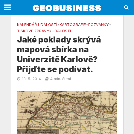
KALENDÁŘ UDÁLOSTÍ
•
KARTOGRAFIE
•
POZVÁNKY
•
TISKOVÉ ZPRÁVY
•
UDÁLOSTI
Jaké poklady skrývá
mapová sbírka na
Univerzitě Karlově?
Přijďte se podívat.
13. 5. 2014
4 min. čtení
Alexis Hubert Jaillot