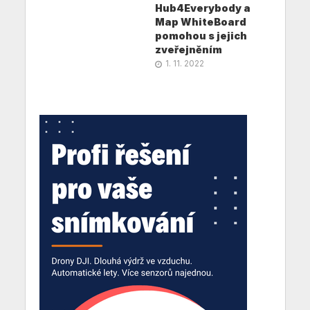
Hub4Everybody a
Map WhiteBoard
pomohou s jejich
zveřejněním
1. 11. 2022