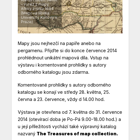
- výřez z mapy
Afriky z roku 1694
(Mapová sbírka
Univerzity Karlovy v
Praze)
Mapy jsou nejhezčí na papíře anebo na
pergamenu. Přijďte si do konce července 2014
prohlédnout unikátní mapová díla. Vstup na
výstavu i komentované prohlídky s autory
odborného katalogu jsou zdarma.
Komentované prohlídky s autory odborného
katalogu se konají ve středy 28. května, 25.
června a 23. července, vždy d 14.00 hod.
Výstava je otevřena od 7. května do 31. července
2014 (otevírací doba je Po-Pá 9.00-18.00 hod.) a
u její příležitosti vychází také výpravný katalog
nazvaný
The Treasures of map collection
.