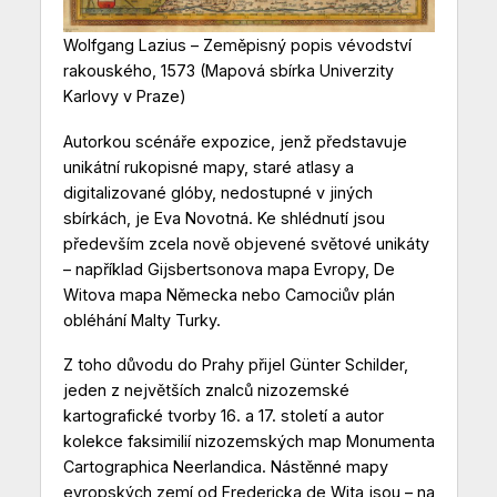
Wolfgang Lazius – Zeměpisný popis vévodství
rakouského, 1573 (Mapová sbírka Univerzity
Karlovy v Praze)
Autorkou scénáře expozice, jenž představuje
unikátní rukopisné mapy, staré atlasy a
digitalizované glóby, nedostupné v jiných
sbírkách, je Eva Novotná. Ke shlédnutí jsou
především zcela nově objevené světové unikáty
– například Gijsbertsonova mapa Evropy, De
Witova mapa Německa nebo Camociův plán
obléhání Malty Turky.
Z toho důvodu do Prahy přijel Günter Schilder,
jeden z největších znalců nizozemské
kartografické tvorby 16. a 17. století a autor
kolekce faksimilií nizozemských map Monumenta
Cartographica Neerlandica. Nástěnné mapy
evropských zemí od Fredericka de Wita jsou – na