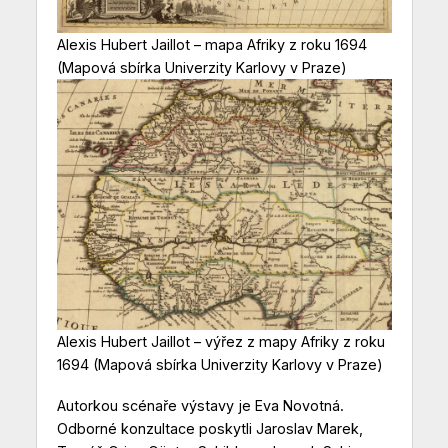
Alexis Hubert Jaillot – mapa Afriky z roku 1694
(Mapová sbírka Univerzity Karlovy v Praze)
Alexis Hubert Jaillot – výřez z mapy Afriky z roku
1694 (Mapová sbírka Univerzity Karlovy v Praze)
Autorkou scénaře výstavy je Eva Novotná.
Odborné konzultace poskytli Jaroslav Marek,