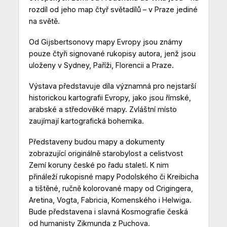
rozdíl od jeho map čtyř světadílů – v Praze jediné
na světě.
Od Gijsbertsonovy mapy Evropy jsou známy
pouze čtyři signované rukopisy autora, jenž jsou
uloženy v Sydney, Paříži, Florencii a Praze.
Výstava představuje díla významná pro nejstarší
historickou kartografii Evropy, jako jsou římské,
arabské a středověké mapy. Zvláštní místo
zaujímají kartografická bohemika.
Představeny budou mapy a dokumenty
zobrazující originálně starobylost a celistvost
Zemí koruny české po řadu staletí. K nim
přináleží rukopisné mapy Podolského či Kreibicha
a tištěné, ručně kolorované mapy od Crigingera,
Aretina, Vogta, Fabricia, Komenského i Helwiga.
Bude představena i slavná Kosmografie česká
od humanisty Zikmunda z Puchova.