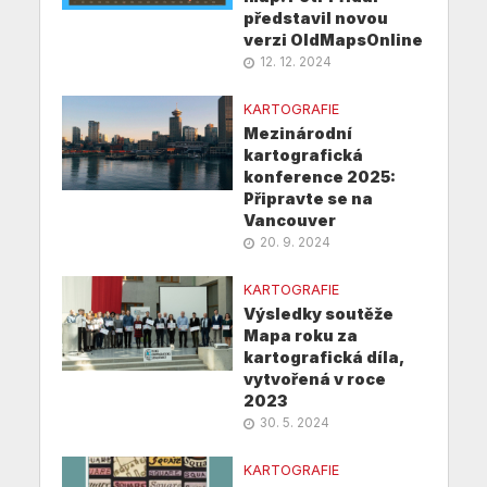
představil novou
verzi OldMapsOnline
12. 12. 2024
KARTOGRAFIE
Mezinárodní
kartografická
konference 2025:
Připravte se na
Vancouver
20. 9. 2024
KARTOGRAFIE
Výsledky soutěže
Mapa roku za
kartografická díla,
vytvořená v roce
2023
30. 5. 2024
KARTOGRAFIE