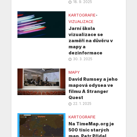
18. 9. 2025
KARTOGRAFIE
•
VIZUALIZACE
Jarní škola
vizualizace se
zaměří na důvěru v
mapy a
dezinformace
30. 3. 2025
MAPY
David Rumsey a jeho
mapová odysea ve
filmu A Stranger
Quest
22. 1. 2025
KARTOGRAFIE
Na TimeMap.org je
500 tisíc starých
map. Petr Přidal