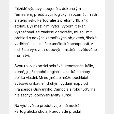
Těžiště výstavy, spojené s dokonalým
řemeslem, představují logicky nizozemští mistři
zlatého věku kartografie z přelomu 16. a 17.
století. Byli mezi nimi rytci i výborní tiskaři,
vyznačovali se znalostí geografie, museli mít
přehled o nových zámořských objevech, široké
vzdělání, ale i značné umělecké schopnosti, v
nichž se vyrovnali dobovým mistrům světového
malířství.
Svou roli v expozici sehrává i renesanční Itálie,
země, jejíž mnohé originální a unikátní mapy
sbírka vlastní. Mimo jiné se může pochlubit
světově unikátním druhým vydání mapy od
Francesca Giovanniho Camocia z roku 1565, na
níž zachytil dobývání Malty Turky.
Na výstavě se představuje i německá
kartografická škola, kterou zde proslulí