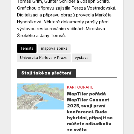
Tomáš Grim, Günter Schilder a Joseph Schiro.
Grafickou přípravu zajistila Tereza Vostradovská.
Digitalizaci a přípravu obrazů provedla Markéta
Hyndráková. Některé dokumenty prošly před
výstavou restaurováním v dílnách Miroslava
Širokého a Jany Tomšů.
Témata
mapová sbírka
Univerzita Karlova v Praze
výstava
Stojí také za přečtení
KARTOGRAFIE
MapTiler pořádá
MapTiler Connect
2025, svoji první
konferenci. Bude
hybridní, připojit se
můžete odkudkoliv
ze světa