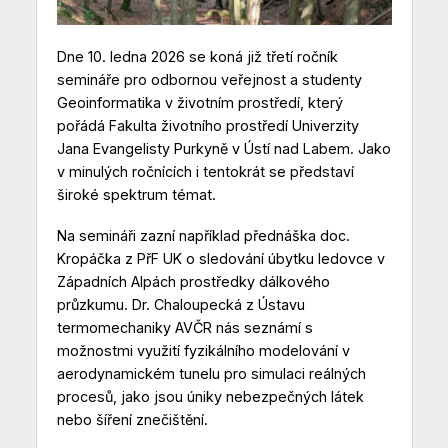
Dne 10. ledna 2026 se koná již třetí ročník
semináře pro odbornou veřejnost a studenty
Geoinformatika v životním prostředí, který
pořádá Fakulta životního prostředí Univerzity
Jana Evangelisty Purkyně v Ústí nad Labem. Jako
v minulých ročnících i tentokrát se představí
široké spektrum témat.
Na semináři zazní například přednáška doc.
Kropáčka z PřF UK o sledování úbytku ledovce v
Západních Alpách prostředky dálkového
průzkumu. Dr. Chaloupecká z Ústavu
termomechaniky AVČR nás seznámí s
možnostmi využití fyzikálního modelování v
aerodynamickém tunelu pro simulaci reálných
procesů, jako jsou úniky nebezpečných látek
nebo šíření znečištění.