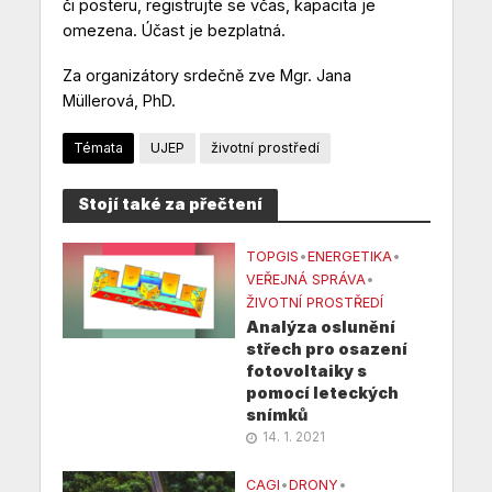
či posteru, registrujte se včas, kapacita je
omezena. Účast je bezplatná.
Za organizátory srdečně zve Mgr. Jana
Müllerová, PhD.
Témata
UJEP
životní prostředí
Stojí také za přečtení
TOPGIS
•
ENERGETIKA
•
VEŘEJNÁ SPRÁVA
•
ŽIVOTNÍ PROSTŘEDÍ
Analýza oslunění
střech pro osazení
fotovoltaiky s
pomocí leteckých
snímků
14. 1. 2021
CAGI
•
DRONY
•