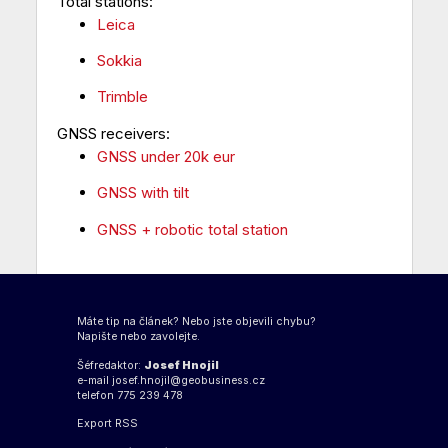
Total stations:
Leica
Sokkia
Trimble
GNSS receivers:
GNSS under 20k eur
GNSS with tilt
GNSS + robotic total station
Máte tip na článek? Nebo jste objevili chybu?
Napište nebo zavolejte.
Šéfredaktor:
Josef Hnojil
e-mail
josef.hnojil@geobusiness.cz
telefon 775 239 478
Export
RSS