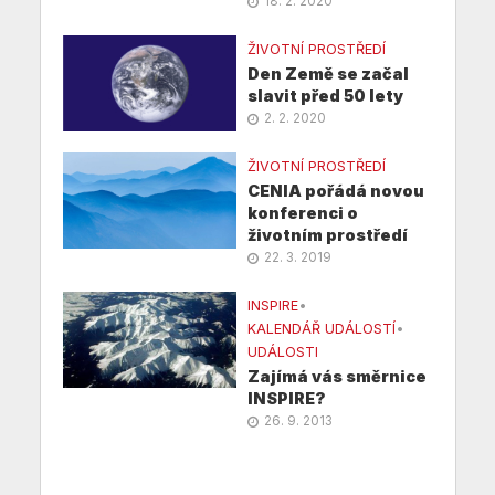
18. 2. 2020
ŽIVOTNÍ PROSTŘEDÍ
Den Země se začal
slavit před 50 lety
2. 2. 2020
ŽIVOTNÍ PROSTŘEDÍ
CENIA pořádá novou
konferenci o
životním prostředí
22. 3. 2019
INSPIRE
•
KALENDÁŘ UDÁLOSTÍ
•
UDÁLOSTI
Zajímá vás směrnice
INSPIRE?
26. 9. 2013