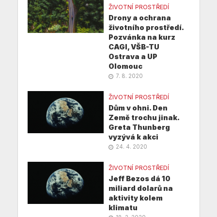
ŽIVOTNÍ PROSTŘEDÍ
Drony a ochrana
životního prostředí.
Pozvánka na kurz
CAGI, VŠB-TU
Ostrava a UP
Olomouc
7. 8. 2020
ŽIVOTNÍ PROSTŘEDÍ
Dům v ohni. Den
Země trochu jinak.
Greta Thunberg
vyzývá k akci
24. 4. 2020
ŽIVOTNÍ PROSTŘEDÍ
Jeff Bezos dá 10
miliard dolarů na
aktivity kolem
klimatu