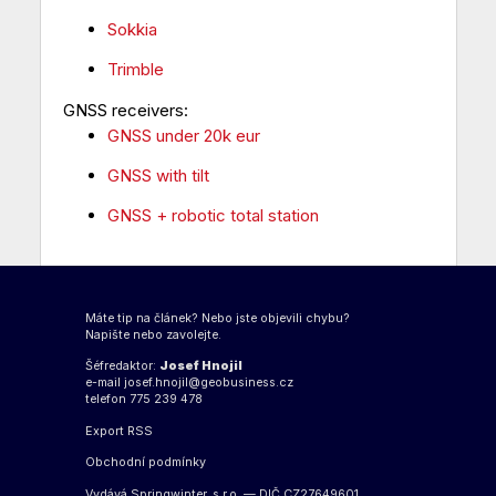
Sokkia
Trimble
GNSS receivers:
GNSS under 20k eur
GNSS with tilt
GNSS + robotic total station
Máte tip na článek? Nebo jste objevili chybu?
Napište nebo zavolejte.
Šéfredaktor:
Josef Hnojil
e-mail
josef.hnojil@geobusiness.cz
telefon 775 239 478
Export
RSS
Obchodní podmínky
Vydává Springwinter, s.r.o. — DIČ CZ27649601