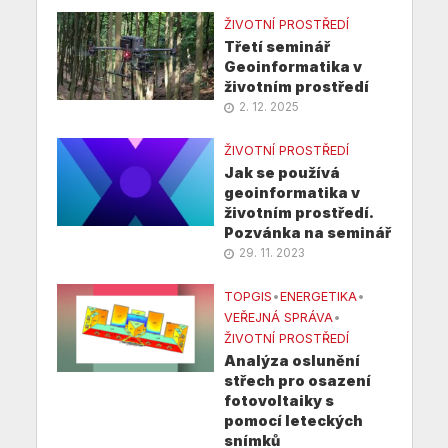
ŽIVOTNÍ PROSTŘEDÍ
Třetí seminář
Geoinformatika v
životním prostředí
2. 12. 2025
ŽIVOTNÍ PROSTŘEDÍ
Jak se používá
geoinformatika v
životním prostředí.
Pozvánka na seminář
29. 11. 2023
TOPGIS
•
ENERGETIKA
•
VEŘEJNÁ SPRÁVA
•
ŽIVOTNÍ PROSTŘEDÍ
Analýza oslunění
střech pro osazení
fotovoltaiky s
pomocí leteckých
snímků