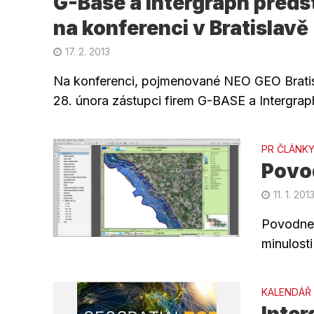
G-Base a Intergraph předs
na konferenci v Bratislavě
17. 2. 2013
Na konferenci, pojmenované NEO GEO Bratis
28. února zástupci firem G-BASE a Intergraph
PR ČLÁNK
Povo
11. 1. 201
Povodne 
minulost
KALENDÁŘ
Inter