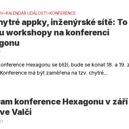
PH
KALENDÁŘ UDÁLOSTÍ
KONFERENCE
•
•
hytré appky, inženýrské sítě: To
u workshopy na konferenci
gonu
7
onference Hexagonu se blíží, bude se konat 18. a 19. z
. Konference má být zaměřena na tzv. chytré...
ram konference Hexagonu v září
ve Valči
17