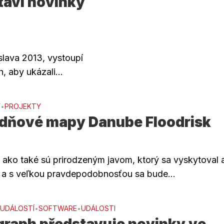
taví novinky
lava 2013, vystoupí
, aby ukázali...
Y
PROJEKTY
•
dňové mapy Danube Floodrisk
3
ako také sú prirodzeným javom, ktorý sa vyskytoval a
i a s veľkou pravdepodobnosťou sa bude...
 UDÁLOSTÍ
SOFTWARE
UDÁLOSTI
•
•
graph představuje novinky ve