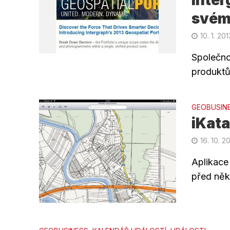
svém
10. 1. 201
Společno
produktů
GEOBUSIN
iKata
16. 10. 2
Aplikace 
před něko