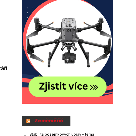
áří
Zeměměřič
Stabilita pozemkových úprav – téma