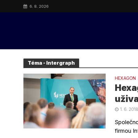
6. 8. 2026
Téma - Intergraph
HEXAGON
Hexag
uživa
1. 6. 201
Společno
firmou I