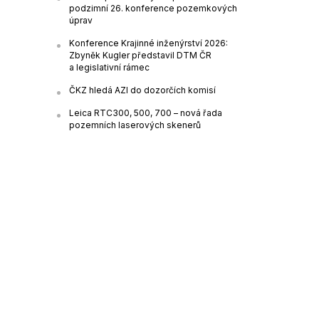
podzimní 26. konference pozemkových
úprav
Konference Krajinné inženýrství 2026:
Zbyněk Kugler představil DTM ČR
a legislativní rámec
ČKZ hledá AZI do dozorčích komisí
Leica RTC300, 500, 700 – nová řada
pozemních laserových skenerů