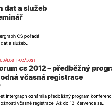
h dat a služeb
seminář
tergraph CS pořádá
dat a služeb...
 UDÁLOSTÍ
UDÁLOSTI
•
orum cs 2012 – předběžný prog
hodná včasná registrace
2
st Intergraph oznámila předběžný program konferenc
ožnosti včasné registrace. Až do 13. července se...