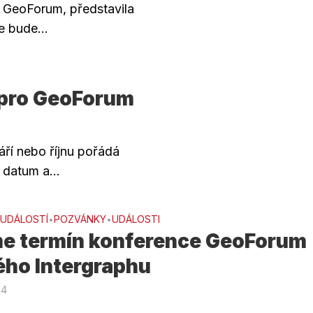
e GeoForum, představila
e bude...
 pro GeoForum
áří nebo říjnu pořádá
datum a...
 UDÁLOSTÍ
POZVÁNKY
UDÁLOSTI
•
•
e termín konference GeoForum
ého Intergraphu
14