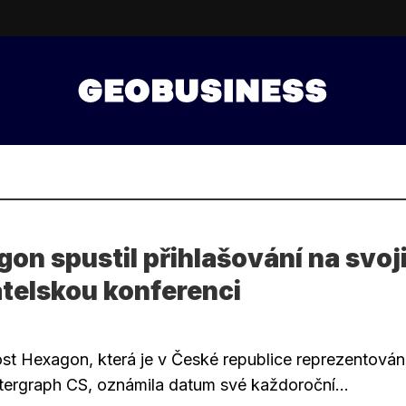
on spustil přihlašování na svoj
telskou konferenci
8
st Hexagon, která je v České republice reprezentová
ntergraph CS, oznámila datum své každoroční...