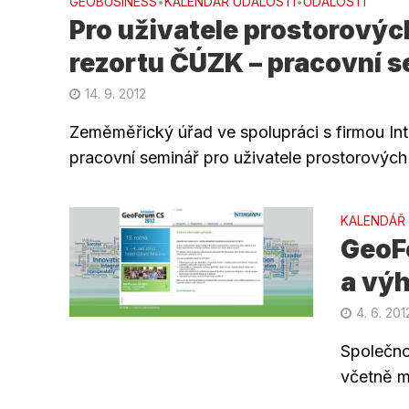
GEOBUSINESS
KALENDÁŘ UDÁLOSTÍ
UDÁLOSTI
•
•
Pro uživatele prostorovýc
rezortu ČÚZK – pracovní 
14. 9. 2012
Zeměměřický úřad ve spolupráci s firmou In
pracovní seminář pro uživatele prostorových 
KALENDÁŘ
GeoF
a vý
4. 6. 201
Společno
včetně m