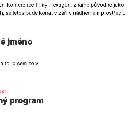
ní konference firmy Hexagon, známé původně jako
h, se letos bude konat v září v nádherném prostředí...
vé jméno
a to, o čem se v
OSTI
bný program