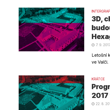
INTERGRA
3D, c
budo
Hexa
7. 9. 201
Letošní k
ve Valči
KRÁTCE
Prog
2017 
22. 8. 20