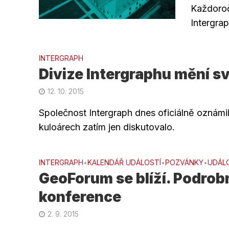
Každoroč
Intergrap
INTERGRAPH
Divize Intergraphu mění s
12. 10. 2015
Společnost Intergraph dnes oficiálně oznámil
kuloárech zatím jen diskutovalo.
INTERGRAPH
KALENDÁŘ UDÁLOSTÍ
POZVÁNKY
UDÁL
•
•
•
GeoForum se blíží. Podro
konference
2. 9. 2015