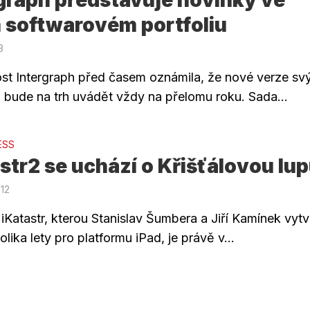
 softwarovém portfoliu
3
st Intergraph před časem oznámila, že nové verze sv
 bude na trh uvádět vždy na přelomu roku. Sada...
ESS
str2 se uchází o Křišťálovou lu
012
iKatastr, kterou Stanislav Šumbera a Jiří Kamínek vytvo
lika lety pro platformu iPad, je právě v...