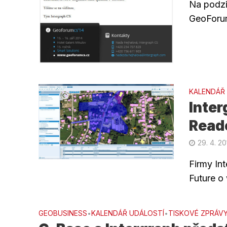
Na podzim
GeoForu
KALENDÁŘ
Inter
Read
29. 4. 2
Firmy In
Future o
GEOBUSINESS
KALENDÁŘ UDÁLOSTÍ
TISKOVÉ ZPRÁV
•
•