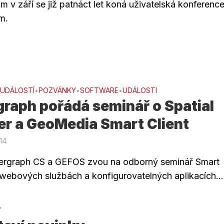
 v září se již patnáct let koná uživatelská konferenc
m.
 UDÁLOSTÍ
POZVÁNKY
SOFTWARE
UDÁLOSTI
•
•
•
graph pořádá seminář o Spatial
er a GeoMedia Smart Client
014
tergraph CS a GEFOS zvou na odborný seminář Smart
 webových službách a konfigurovatelných aplikacích...
Y