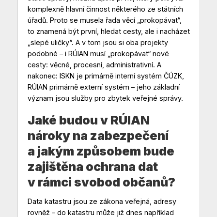
komplexně hlavní činnost některého ze státních
úřadů. Proto se musela řada věcí „prokopávat“,
to znamená být první, hledat cesty, ale i nacházet
„slepé uličky“. A v tom jsou si oba projekty
podobné – i RÚIAN musí „prokopávat“ nové
cesty: věcné, procesní, administrativní. A
nakonec: ISKN je primárně interní systém ČÚZK,
RÚIAN primárně externí systém – jeho základní
význam jsou služby pro zbytek veřejné správy.
Jaké budou v RÚIAN
nároky na zabezpečení
a jakým způsobem bude
zajištěna ochrana dat
v rámci svobod občanů?
Data katastru jsou ze zákona veřejná, adresy
rovněž – do katastru může již dnes například