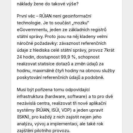
náklady žene do takové výše?
První věc – RÚIAN není geoinformační
technologie. Je to součást „mozku“
eGovernmentu, jeden ze základních registrů
státní správy. Proto jsou na něj kladeny velmi
náročné požadavky: závaznost referenčních
údaje z hlediska celé státní správy, provoz 7krát
24 hodin, dostupnost 99,9 %, schopnost
realizovat statisíce dotazů a změn údajů za
hodinu, maximálně čtyři hodiny na obnovu služby
poskytování referenčních údajů a podobně.
Musí být pořízena tomu odpovídající
infrastruktura (hardware, software) a to pro dvě
nezávislá centra, realizovat tři nové aplikační
systémy (RÚIAN, ISÚI, VDP) a jeden upravit
(ISKN), pro každý z nich zajistit nejen jeho
analýzu, vývoj a implementaci, ale také rok
zajištění pilotního provozu.