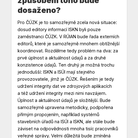
způsobem toho bude
dosaženo?
Pro ČÚZK je to samozřejmě zcela nová situace:
dosud editory informací ISKN byli pouze
zaměstnanci ČÚZK. V RÚIAN bude řada externích
editorů, které je samozřejmě mnohem obtížnější
koordinovat. Rozdělme tedy problém na dva: za
prvé úplnost a aktuálnost údajů a za druhé
konzistence údajů. Ten druhý je možná trochu
jednodušší: ISKN a ISÚI mají stejného
provozovatele, jímž je ČÚZK. Řešením je tedy
udržení integrity dat ve zdrojových aplikacích
a též udržení integrity mezi nimi navzájem.
Úplnost a aktuálnost údajů je složitější. Bude
samozřejmě upravena metodicky, podpořena
přímým propojením, například systémů
stavebních úřadů na ISÚI a ISKN, ale stále bude
záviset na odpovědnosti mnoha tisíc pracovníků
veřejné správy. Velmi důležitá bude zmíněná