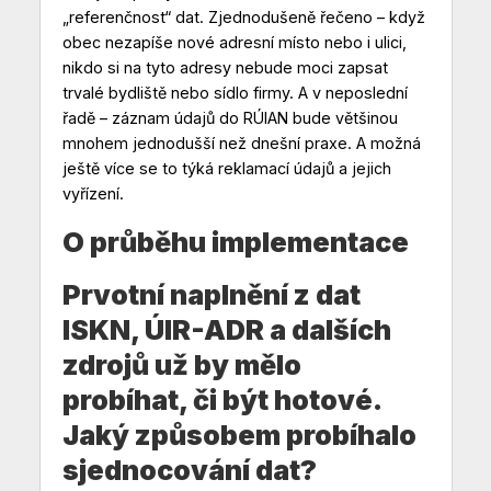
„referenčnost“ dat. Zjednodušeně řečeno – když
obec nezapíše nové adresní místo nebo i ulici,
nikdo si na tyto adresy nebude moci zapsat
trvalé bydliště nebo sídlo firmy. A v neposlední
řadě – záznam údajů do RÚIAN bude většinou
mnohem jednodušší než dnešní praxe. A možná
ještě více se to týká reklamací údajů a jejich
vyřízení.
O průběhu implementace
Prvotní naplnění z dat
ISKN, ÚIR-ADR a dalších
zdrojů už by mělo
probíhat, či být hotové.
Jaký způsobem probíhalo
sjednocování dat?