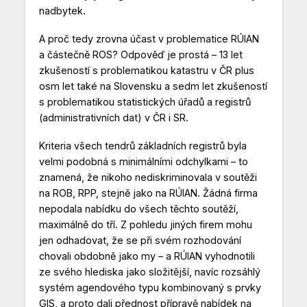
nadbytek.
A proč tedy zrovna účast v problematice RÚIAN
a částečně ROS? Odpověď je prostá – 13 let
zkušeností s problematikou katastru v ČR plus
osm let také na Slovensku a sedm let zkušeností
s problematikou statistických úřadů a registrů
(administrativních dat) v ČR i SR.
Kriteria všech tendrů základních registrů byla
velmi podobná s minimálními odchylkami – to
znamená, že nikoho nediskriminovala v soutěži
na ROB, RPP, stejně jako na RÚIAN. Žádná firma
nepodala nabídku do všech těchto soutěží,
maximálně do tří. Z pohledu jiných firem mohu
jen odhadovat, že se při svém rozhodování
chovali obdobně jako my – a RÚIAN vyhodnotili
ze svého hlediska jako složitější, navíc rozsáhlý
systém agendového typu kombinovaný s prvky
GIS, a proto dali přednost přípravě nabídek na