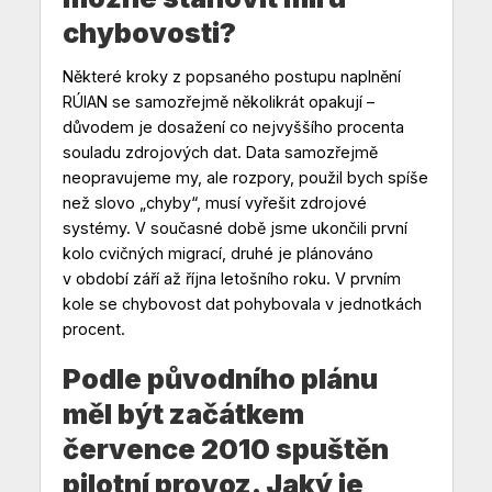
chybovosti?
Některé kroky z popsaného postupu naplnění
RÚIAN se samozřejmě několikrát opakují –
důvodem je dosažení co nejvyššího procenta
souladu zdrojových dat. Data samozřejmě
neopravujeme my, ale rozpory, použil bych spíše
než slovo „chyby“, musí vyřešit zdrojové
systémy. V současné době jsme ukončili první
kolo cvičných migrací, druhé je plánováno
v období září až října letošního roku. V prvním
kole se chybovost dat pohybovala v jednotkách
procent.
Podle původního plánu
měl být začátkem
července 2010 spuštěn
pilotní provoz. Jaký je