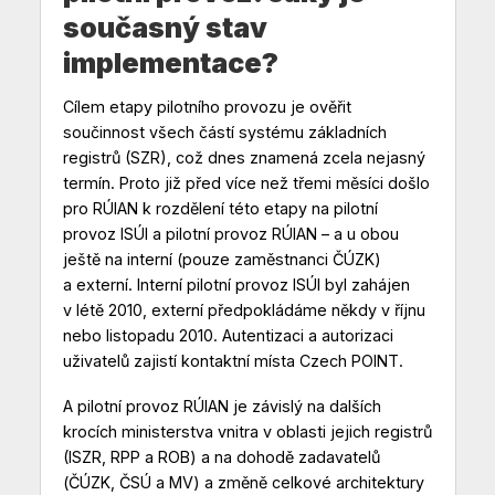
současný stav
implementace?
Cílem etapy pilotního provozu je ověřit
součinnost všech částí systému základních
registrů (SZR), což dnes znamená zcela nejasný
termín. Proto již před více než třemi měsíci došlo
pro RÚIAN k rozdělení této etapy na pilotní
provoz ISÚI a pilotní provoz RÚIAN – a u obou
ještě na interní (pouze zaměstnanci ČÚZK)
a externí. Interní pilotní provoz ISÚI byl zahájen
v létě 2010, externí předpokládáme někdy v říjnu
nebo listopadu 2010. Autentizaci a autorizaci
uživatelů zajistí kontaktní místa Czech POINT.
A pilotní provoz RÚIAN je závislý na dalších
krocích ministerstva vnitra v oblasti jejich registrů
(ISZR, RPP a ROB) a na dohodě zadavatelů
(ČÚZK, ČSÚ a MV) a změně celkové architektury