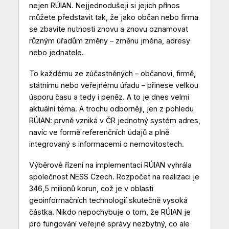
nejen RÚIAN. Nejjednodušeji si jejich přínos
můžete představit tak, že jako občan nebo firma
se zbavíte nutnosti znovu a znovu oznamovat
různým úřadům změny – změnu jména, adresy
nebo jednatele.
To každému ze zúčastněných – občanovi, firmě,
státnímu nebo veřejnému úřadu – přinese velkou
úsporu času a tedy i peněz. A to je dnes velmi
aktuální téma. A trochu odborněji, jen z pohledu
RÚIAN: prvně vzniká v ČR jednotný systém adres,
navíc ve formě referenčních údajů a plně
integrovaný s informacemi o nemovitostech.
Výběrové řízení na implementaci RÚIAN vyhrála
společnost NESS Czech. Rozpočet na realizaci je
346,5 milionů korun, což je v oblasti
geoinformačních technologií skutečně vysoká
částka. Nikdo nepochybuje o tom, že RÚIAN je
pro fungování veřejné správy nezbytný, co ale