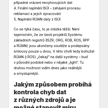
případné vrácení nevyhovujících dat
4. Finální naplnění ISÚI – zahájení procesu
reklamací a jejich zpracování
5. Naplnění RÚIAN daty z ISÚI
Co se týká času, to je otázka těžší. Není
tajemstvím, že ze šesti projektů Systému
základních registrů (ISZR, ORG, ROB, ROS, RPP
a RÚIAN) jsou ukončeny soutěže a podepsány
smlouvy pouze u dvou. V této chvíli tedy bohužel
RÚIAN (i ROS) „čekají“ na další systémy – buď
v původní podobě nebo v nějaké „light“. Tu
druhou možnost vidím dnes jako reálnější
a smyslupnější.
Jakým způsobem probíhá
kontrola chyb dat
z různých zdrojů a je
možné stanovit míru