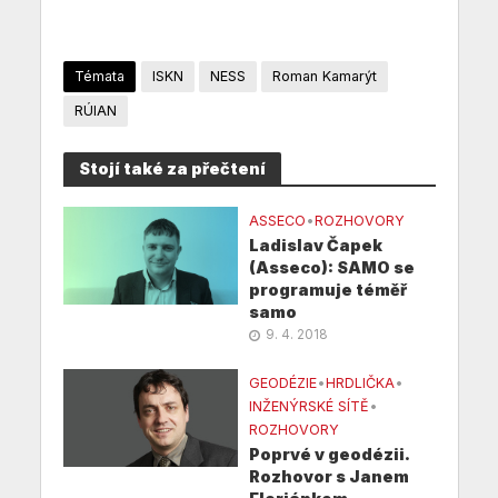
Témata
ISKN
NESS
Roman Kamarýt
RÚIAN
Stojí také za přečtení
ASSECO
•
ROZHOVORY
Ladislav Čapek
(Asseco): SAMO se
programuje téměř
samo
9. 4. 2018
GEODÉZIE
•
HRDLIČKA
•
INŽENÝRSKÉ SÍTĚ
•
ROZHOVORY
Poprvé v geodézii.
Rozhovor s Janem