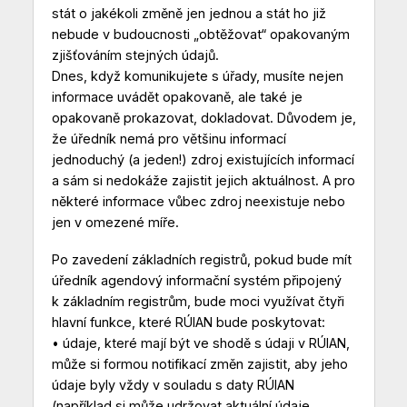
stát o jakékoli změně jen jednou a stát ho již
nebude v budoucnosti „obtěžovat“ opakovaným
zjišťováním stejných údajů.
Dnes, když komunikujete s úřady, musíte nejen
informace uvádět opakovaně, ale také je
opakovaně prokazovat, dokladovat. Důvodem je,
že úředník nemá pro většinu informací
jednoduchý (a jeden!) zdroj existujících informací
a sám si nedokáže zajistit jejich aktuálnost. A pro
některé informace vůbec zdroj neexistuje nebo
jen v omezené míře.
Po zavedení základních registrů, pokud bude mít
úředník agendový informační systém připojený
k základním registrům, bude moci využívat čtyři
hlavní funkce, které RÚIAN bude poskytovat:
• údaje, které mají být ve shodě s údaji v RÚIAN,
může si formou notifikací změn zajistit, aby jeho
údaje byly vždy v souladu s daty RÚIAN
(například si může udržovat aktuální údaje