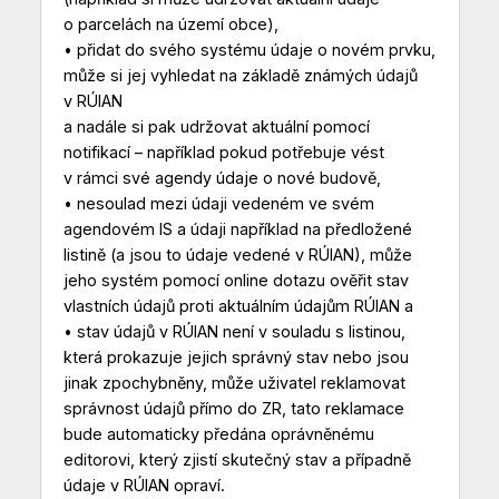
o parcelách na území obce),
• přidat do svého systému údaje o novém prvku,
může si jej vyhledat na základě známých údajů
v RÚIAN
a nadále si pak udržovat aktuální pomocí
notifikací – například pokud potřebuje vést
v rámci své agendy údaje o nové budově,
• nesoulad mezi údaji vedeném ve svém
agendovém IS a údaji například na předložené
listině (a jsou to údaje vedené v RÚIAN), může
jeho systém pomocí online dotazu ověřit stav
vlastních údajů proti aktuálním údajům RÚIAN a
• stav údajů v RÚIAN není v souladu s listinou,
která prokazuje jejich správný stav nebo jsou
jinak zpochybněny, může uživatel reklamovat
správnost údajů přímo do ZR, tato reklamace
bude automaticky předána oprávněnému
editorovi, který zjistí skutečný stav a případně
údaje v RÚIAN opraví.