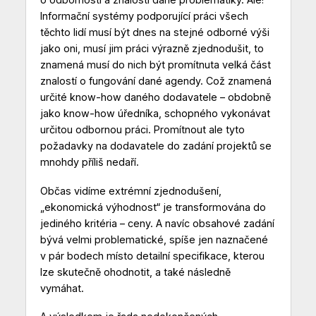
Informační systémy podporující práci všech
těchto lidí musí být dnes na stejné odborné výši
jako oni, musí jim práci výrazně zjednodušit, to
znamená musí do nich být promítnuta velká část
znalostí o fungování dané agendy. Což znamená
určité know-how daného dodavatele – obdobně
jako know-how úředníka, schopného vykonávat
určitou odbornou práci. Promítnout ale tyto
požadavky na dodavatele do zadání projektů se
mnohdy příliš nedaří.
Občas vidíme extrémní zjednodušení,
„ekonomická výhodnost“ je transformována do
jediného kritéria – ceny. A navíc obsahové zadání
bývá velmi problematické, spíše jen naznačené
v pár bodech místo detailní specifikace, kterou
lze skutečně ohodnotit, a také následně
vymáhat.