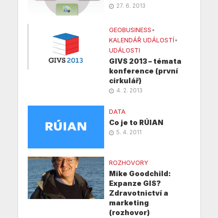
27. 6. 2013
GEOBUSINESS
•
KALENDÁŘ UDÁLOSTÍ
•
UDÁLOSTI
GIVS 2013 – témata
konference (první
cirkulář)
4. 2. 2013
DATA
Co je to RÚIAN
5. 4. 2011
ROZHOVORY
Mike Goodchild:
Expanze GIS?
Zdravotnictví a
marketing
(rozhovor)