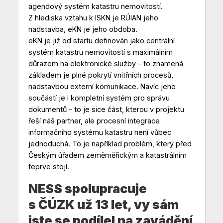
agendový systém katastru nemovitostí.
Z hlediska vztahu k ISKN je RÚIAN jeho
nadstavba, eKN je jeho obdoba.
eKN je již od startu definován jako centrální
systém katastru nemovitostí s maximálním
důrazem na elektronické služby – to znamená
základem je plné pokrytí vnitřních procesů,
nadstavbou externí komunikace. Navíc jeho
součástí je i kompletní systém pro správu
dokumentů – to je sice část, kterou v projektu
řeší náš partner, ale procesní integrace
informačního systému katastru není vůbec
jednoduchá. To je například problém, který před
Českým úřadem zeměměřickým a katastrálním
teprve stojí.
NESS spolupracuje
s ČÚZK už 13 let, vy sám
jste se podílel na zavádění