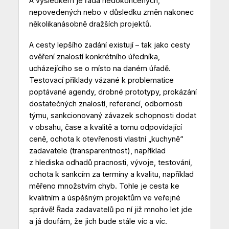
A výsledkem je řada nedokončených,
nepovedených nebo v důsledku změn nakonec
několikanásobně dražších projektů.
A cesty lepšího zadání existují – tak jako cesty
ověření znalostí konkrétního úředníka,
ucházejícího se o místo na daném úřadě.
Testovací příklady vázané k problematice
poptávané agendy, drobné prototypy, prokázání
dostatečných znalostí, referencí, odbornosti
týmu, sankcionovaný závazek schopnosti dodat
v obsahu, čase a kvalitě a tomu odpovídající
ceně, ochota k otevřenosti vlastní „kuchyně“
zadavatele (transparentnost), například
z hlediska odhadů pracnosti, vývoje, testování,
ochota k sankcím za termíny a kvalitu, například
měřeno množstvím chyb. Tohle je cesta ke
kvalitním a úspěšným projektům ve veřejné
správě! Řada zadavatelů po ní již mnoho let jde
a já doufám, že jich bude stále víc a víc.