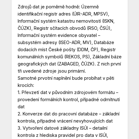
Zdrojů dat je poměrně hodně: Územně
identifikační registr adres (ÚIR-ADR, MPSV),
Informační systém katastru nemovitostí (ISKN,
ČÚZK), Registr sčítacích obvodů (RSO, ČSÚ),
Informační systém evidence obyvatel –
subsystém adresy (ISEO-ADR, MV), Databáze
dodacích míst České pošty (DDM, ČP), Registr
komunálních symbolů (REKOS, PS), Základní báze
geografických dat (ZABAGED, ČÚZK). Z nich první
tři uvedené zdroje jsou primární.
Samotné prvotní naplnění bude probíhat v pěti
krocích:
1. Převzetí dat v původním zdrojovém formátu –
provedení formálních kontrol, případné odmítnutí
dat
2. Konverze dat do pracovní databáze – základní
kontrola, případné vrácení nevyhovujících dat
3. Vytvoření datové základny ISÚI – detailní
kontrola z hlediska pravidel pro data v ISÚI,