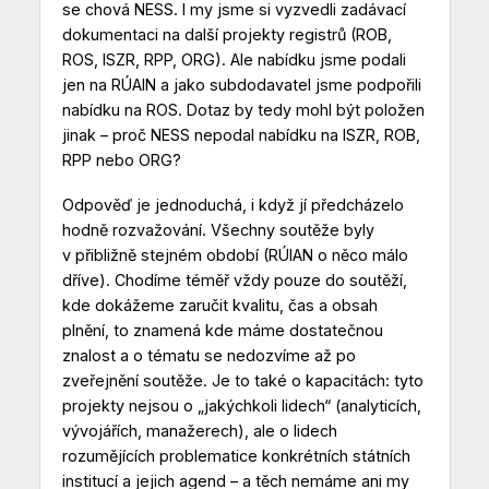
se chová NESS. I my jsme si vyzvedli zadávací
dokumentaci na další projekty registrů (ROB,
ROS, ISZR, RPP, ORG). Ale nabídku jsme podali
jen na RÚAIN a jako subdodavatel jsme podpořili
nabídku na ROS. Dotaz by tedy mohl být položen
jinak – proč NESS nepodal nabídku na ISZR, ROB,
RPP nebo ORG?
Odpověď je jednoduchá, i když jí předcházelo
hodně rozvažování. Všechny soutěže byly
v přibližně stejném období (RÚIAN o něco málo
dříve). Chodíme téměř vždy pouze do soutěží,
kde dokážeme zaručit kvalitu, čas a obsah
plnění, to znamená kde máme dostatečnou
znalost a o tématu se nedozvíme až po
zveřejnění soutěže. Je to také o kapacitách: tyto
projekty nejsou o „jakýchkoli lidech“ (analyticích,
vývojářích, manažerech), ale o lidech
rozumějících problematice konkrétních státních
institucí a jejich agend – a těch nemáme ani my