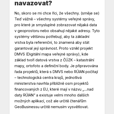
navazovat?
No, skoro se mi chce říci, že všechny. (směje se)
Teď vážně – všechny systémy veřejné správy,
pro které je smysluplné zobrazovat nějaká data
v geoprostoru nebo obsahují nějaké adresy. Tyto
systémy většinou potřebují, aby ta základní
vrstva byla referenční, to znamená aby stát
garantoval její správnost. Proto vznikl projekt
DMVS (Digitální mapa veřejné správy), kde
základ tvoří datová vrstva z ČÚZK – katastrální
mapy, ortofoto a definiční body. Je připravována
řada projektů, která s DMVS nebo RÚIAN počítají
– technologická centra krajů, jednotlivá
ministerstva navrhla přibližně osm projektů
financovaných z EU, které mají v názvu „…nad
daty RÚIAN“ a existuje velmi mnoho dalších
možných aplikací, což ale určitě čtenářům
GeoBusinessu určitě nemusím vysvětlovat.