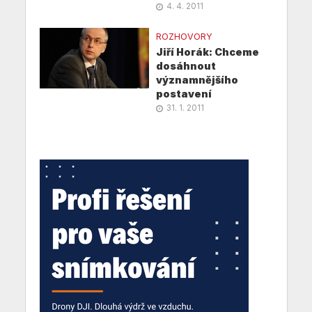
4. 4. 2011
ROZHOVORY
Jiří Horák: Chceme
dosáhnout
významnějšího
postavení
31. 1. 2011