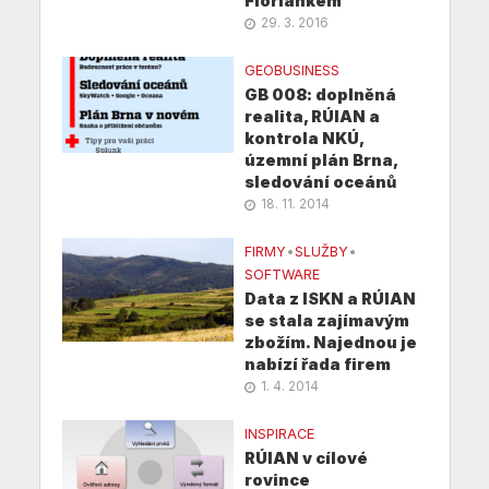
Floriánkem
29. 3. 2016
GEOBUSINESS
GB 008: doplněná
realita, RÚIAN a
kontrola NKÚ,
územní plán Brna,
sledování oceánů
18. 11. 2014
FIRMY
•
SLUŽBY
•
SOFTWARE
Data z ISKN a RÚIAN
se stala zajímavým
zbožím. Najednou je
nabízí řada firem
1. 4. 2014
INSPIRACE
RÚIAN v cílové
rovince