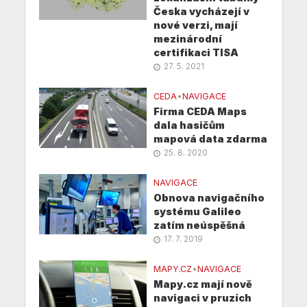
Česka vycházejí v
nové verzi, mají
mezinárodní
certifikaci TISA
27. 5. 2021
CEDA
•
NAVIGACE
Firma CEDA Maps
dala hasičům
mapová data zdarma
25. 8. 2020
NAVIGACE
Obnova navigačního
systému Galileo
zatím neúspěšná
17. 7. 2019
MAPY.CZ
•
NAVIGACE
Mapy.cz mají nově
navigaci v pruzích