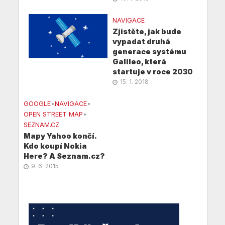
NAVIGACE
Zjistěte, jak bude
vypadat druhá
generace systému
Galileo, která
startuje v roce 2030
15. 1. 2018
GOOGLE
•
NAVIGACE
•
OPEN STREET MAP
•
SEZNAM.CZ
Mapy Yahoo končí.
Kdo koupí Nokia
Here? A Seznam.cz?
9. 6. 2015