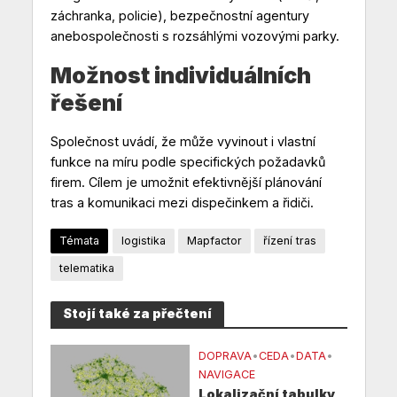
záchranka, policie), bezpečnostní agentury
anebospolečnosti s rozsáhlými vozovými parky.
Možnost individuálních
řešení
Společnost uvádí, že může vyvinout i vlastní
funkce na míru podle specifických požadavků
firem. Cílem je umožnit efektivnější plánování
tras a komunikaci mezi dispečinkem a řidiči.
Témata
logistika
Mapfactor
řízení tras
telematika
Stojí také za přečtení
DOPRAVA
•
CEDA
•
DATA
•
NAVIGACE
Lokalizační tabulky