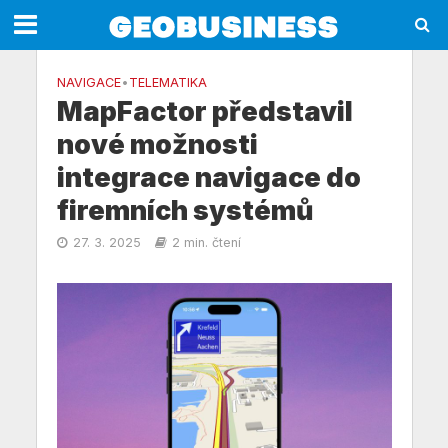
NAVIGACE
•
TELEMATIKA
MapFactor představil
nové možnosti
integrace navigace do
firemních systémů
27. 3. 2025
2 min. čtení