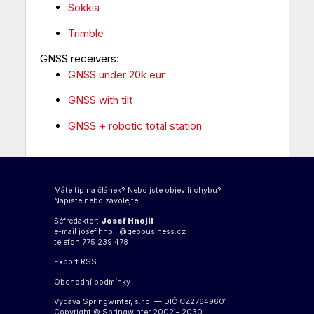
Sokkia
Trimble
GNSS receivers:
GNSS under 20k eur
GNSS with tilt
GNSS + robotic total station
Máte tip na článek? Nebo jste objevili chybu?
Napište nebo zavolejte.
Šéfredaktor:
Josef Hnojil
e-mail
josef.hnojil@geobusiness.cz
telefon 775 239 478
Export
RSS
Obchodní podmínky
Vydává Springwinter, s.r.o. — DIČ CZ27649601
Copyright © Springwinter 2002 – 2030