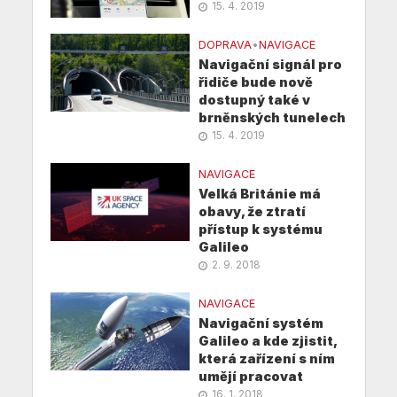
15. 4. 2019
DOPRAVA
•
NAVIGACE
Navigační signál pro
řidiče bude nově
dostupný také v
brněnských tunelech
15. 4. 2019
NAVIGACE
Velká Británie má
obavy, že ztratí
přístup k systému
Galileo
2. 9. 2018
NAVIGACE
Navigační systém
Galileo a kde zjistit,
která zařízení s ním
umějí pracovat
16. 1. 2018