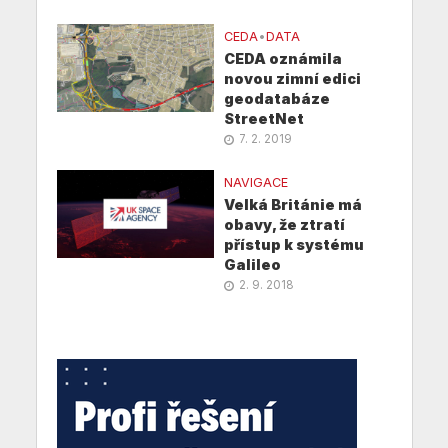
CEDA
•
DATA
CEDA oznámila
novou zimní edici
geodatabáze
StreetNet
7. 2. 2019
NAVIGACE
Velká Británie má
obavy, že ztratí
přístup k systému
Galileo
2. 9. 2018