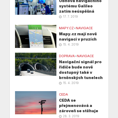
Obnova navigačního
systému Galileo
zatím neúspěšná
17. 7. 2019
MAPY.CZ
•
NAVIGACE
Mapy.cz mají nově
navigaci v pruzích
15. 4. 2019
DOPRAVA
•
NAVIGACE
Navigační signál pro
řidiče bude nově
dostupný také v
brněnských tunelech
15. 4. 2019
CEDA
CEDA se
přejmenovává a
zároveň se stěhuje
28. 3. 2019