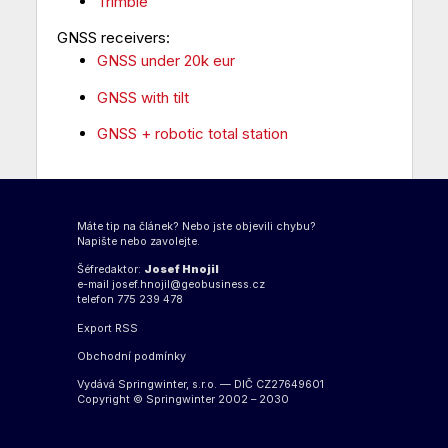
Trimble
GNSS receivers:
GNSS under 20k eur
GNSS with tilt
GNSS + robotic total station
Máte tip na článek? Nebo jste objevili chybu?
Napište nebo zavolejte.
Šéfredaktor:
Josef Hnojil
e-mail
josef.hnojil@geobusiness.cz
telefon 775 239 478
Export
RSS
Obchodní podmínky
Vydává Springwinter, s.r.o. — DIČ CZ27649601
Copyright © Springwinter 2002 – 2030