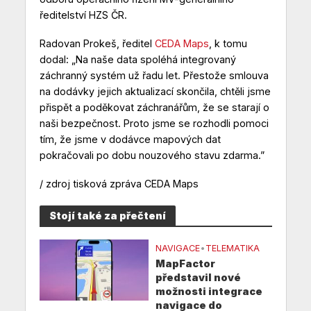
ředitelství HZS ČR.
Radovan Prokeš, ředitel
CEDA Maps
, k tomu
dodal: „Na naše data spoléhá integrovaný
záchranný systém už řadu let. Přestože smlouva
na dodávky jejich aktualizací skončila, chtěli jsme
přispět a poděkovat záchranářům, že se starají o
naši bezpečnost. Proto jsme se rozhodli pomoci
tím, že jsme v dodávce mapových dat
pokračovali po dobu nouzového stavu zdarma.”
/ zdroj tisková zpráva CEDA Maps
Stojí také za přečtení
NAVIGACE
•
TELEMATIKA
MapFactor
představil nové
možnosti integrace
navigace do