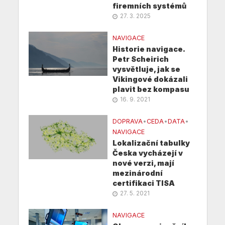
firemních systémů
27. 3. 2025
NAVIGACE
Historie navigace.
Petr Scheirich
vysvětluje, jak se
Vikingové dokázali
plavit bez kompasu
16. 9. 2021
DOPRAVA
•
CEDA
•
DATA
•
NAVIGACE
Lokalizační tabulky
Česka vycházejí v
nové verzi, mají
mezinárodní
certifikaci TISA
27. 5. 2021
NAVIGACE