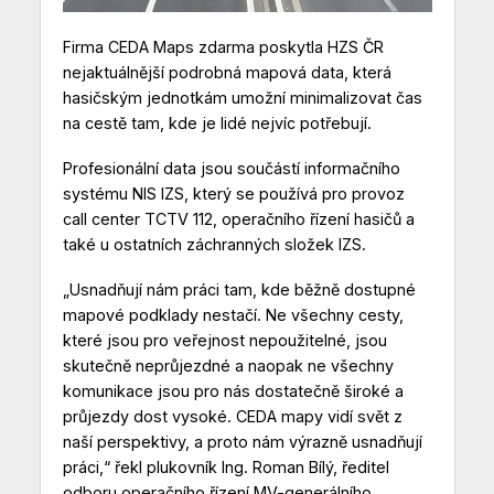
Firma CEDA Maps zdarma poskytla HZS ČR
nejaktuálnější podrobná mapová data, která
hasičským jednotkám umožní minimalizovat čas
na cestě tam, kde je lidé nejvíc potřebují.
Profesionální data jsou součástí informačního
systému NIS IZS, který se používá pro provoz
call center TCTV 112, operačního řízení hasičů a
také u ostatních záchranných složek IZS.
„Usnadňují nám práci tam, kde běžně dostupné
mapové podklady nestačí. Ne všechny cesty,
které jsou pro veřejnost nepoužitelné, jsou
skutečně neprůjezdné a naopak ne všechny
komunikace jsou pro nás dostatečně široké a
průjezdy dost vysoké. CEDA mapy vidí svět z
naší perspektivy, a proto nám výrazně usnadňují
práci,“ řekl plukovník Ing. Roman Bílý, ředitel
odboru operačního řízení MV-generálního