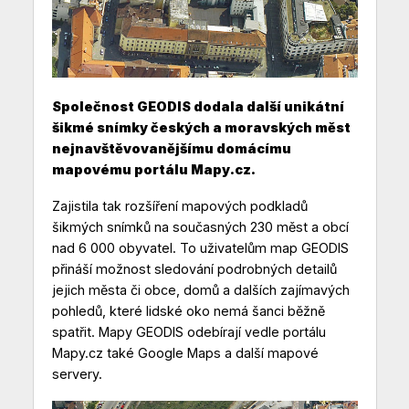
Společnost GEODIS dodala další unikátní
šikmé snímky českých a moravských měst
nejnavštěvovanějšímu domácímu
mapovému portálu Mapy.cz.
Zajistila tak rozšíření mapových podkladů
šikmých snímků na současných 230 měst a obcí
nad 6 000 obyvatel. To uživatelům map GEODIS
přináší možnost sledování podrobných detailů
jejich města či obce, domů a dalších zajímavých
pohledů, které lidské oko nemá šanci běžně
spatřit. Mapy GEODIS odebírají vedle portálu
Mapy.cz také Google Maps a další mapové
servery.