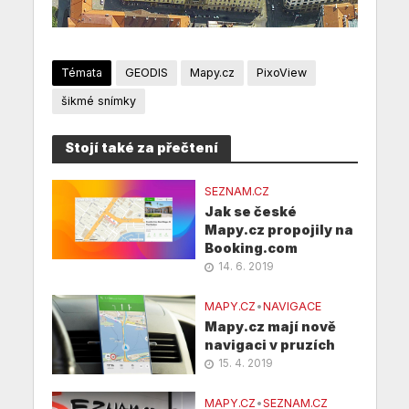
Témata
GEODIS
Mapy.cz
PixoView
šikmé snímky
Stojí také za přečtení
SEZNAM.CZ
Jak se české
Mapy.cz propojily na
Booking.com
14. 6. 2019
MAPY.CZ
•
NAVIGACE
Mapy.cz mají nově
navigaci v pruzích
15. 4. 2019
MAPY.CZ
•
SEZNAM.CZ