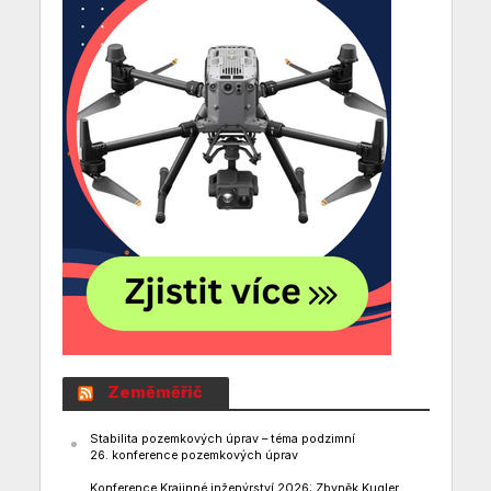
Zeměměřič
Stabilita pozemkových úprav – téma podzimní
26. konference pozemkových úprav
Konference Krajinné inženýrství 2026: Zbyněk Kugler