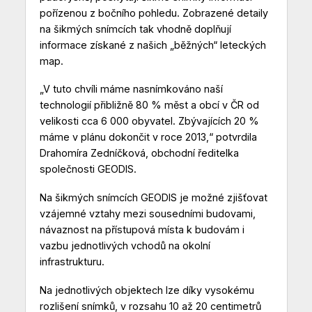
pořízenou z bočního pohledu. Zobrazené detaily
na šikmých snímcích tak vhodně doplňují
informace získané z našich „běžných“ leteckých
map.
„V tuto chvíli máme nasnímkováno naší
technologií přibližně 80 % měst a obcí v ČR od
velikosti cca 6 000 obyvatel. Zbývajících 20 %
máme v plánu dokončit v roce 2013,“ potvrdila
Drahomíra Zedníčková, obchodní ředitelka
společnosti GEODIS.
Na šikmých snímcích GEODIS je možné zjišťovat
vzájemné vztahy mezi sousedními budovami,
návaznost na přístupová místa k budovám i
vazbu jednotlivých vchodů na okolní
infrastrukturu.
Na jednotlivých objektech lze díky vysokému
rozlišení snímků, v rozsahu 10 až 20 centimetrů