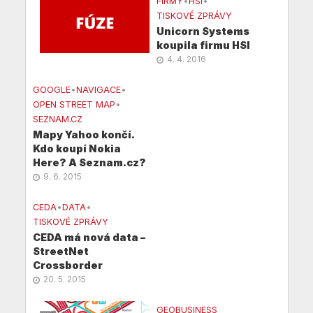
FIRMY
•
HSI
•
TISKOVÉ ZPRÁVY
Unicorn Systems
koupila firmu HSI
4. 4. 2016
GOOGLE
•
NAVIGACE
•
OPEN STREET MAP
•
SEZNAM.CZ
Mapy Yahoo končí.
Kdo koupí Nokia
Here? A Seznam.cz?
9. 6. 2015
CEDA
•
DATA
•
TISKOVÉ ZPRÁVY
CEDA má nová data –
StreetNet
Crossborder
20. 5. 2015
GEOBUSINESS