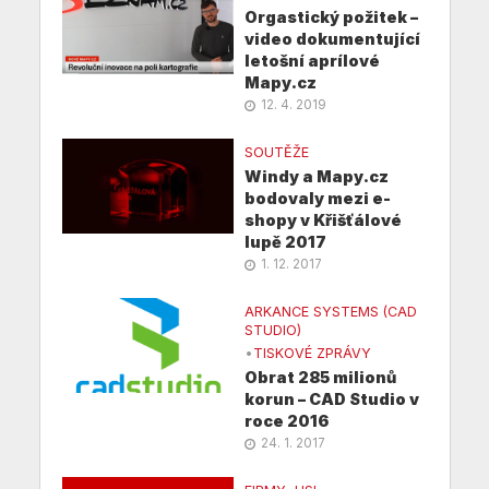
Orgastický požitek –
video dokumentující
letošní aprílové
Mapy.cz
12. 4. 2019
SOUTĚŽE
Windy a Mapy.cz
bodovaly mezi e-
shopy v Křišťálové
lupě 2017
1. 12. 2017
ARKANCE SYSTEMS (CAD
STUDIO)
•
TISKOVÉ ZPRÁVY
Obrat 285 milionů
korun – CAD Studio v
roce 2016
24. 1. 2017