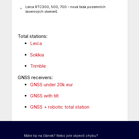
Leica RTC300, 500, 700 – nová řada pozemních
laserových skenerů
Total stations:
Leica
Sokkia
Trimble
GNSS receivers:
GNSS under 20k eur
GNSS with tilt
GNSS + robotic total station
Máte tip na článek? Nebo jste objevili chybu?