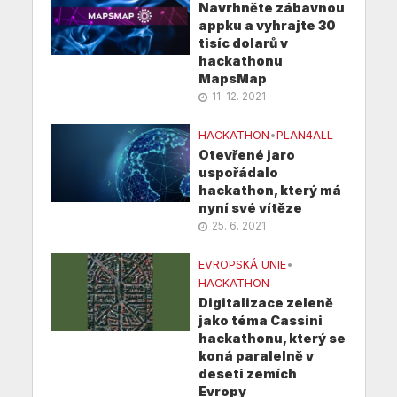
Navrhněte zábavnou
appku a vyhrajte 30
tisíc dolarů v
hackathonu
MapsMap
11. 12. 2021
HACKATHON
•
PLAN4ALL
Otevřené jaro
uspořádalo
hackathon, který má
nyní své vítěze
25. 6. 2021
EVROPSKÁ UNIE
•
HACKATHON
Digitalizace zeleně
jako téma Cassini
hackathonu, který se
koná paralelně v
deseti zemích
Evropy