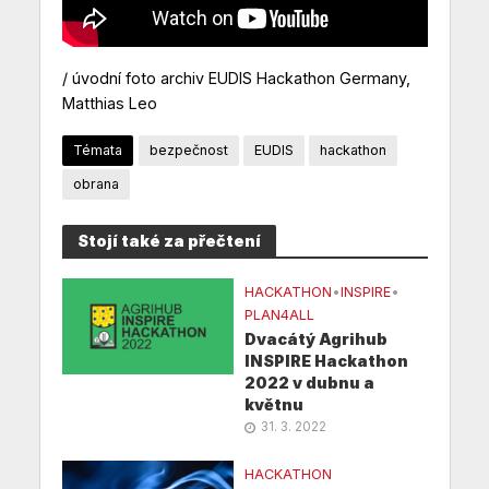
/ úvodní foto archiv EUDIS Hackathon Germany,
Matthias Leo
Témata
bezpečnost
EUDIS
hackathon
obrana
Stojí také za přečtení
HACKATHON
•
INSPIRE
•
PLAN4ALL
Dvacátý Agrihub
INSPIRE Hackathon
2022 v dubnu a
květnu
31. 3. 2022
HACKATHON