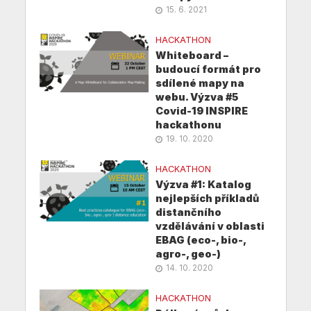
15. 6. 2021
HACKATHON
Whiteboard –
budoucí formát pro
sdílené mapy na
webu. Výzva #5
Covid-19 INSPIRE
hackathonu
19. 10. 2020
HACKATHON
Výzva #1: Katalog
nejlepších příkladů
distančního
vzdělávání v oblasti
EBAG (eco-, bio-,
agro-, geo-)
14. 10. 2020
HACKATHON