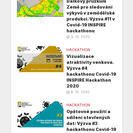
Dálkový průzkum
Země pro sledování
výkyvů v zemědělské
produkci. Výzva #11 v
Covid-19 INSPIRE
hackathonu
9. 10. 2020
HACKATHON
Vizualizace
atraktivity venkova.
Výzva #4
hackathonu Covid-19
INSPIRE Hackathon
2020
8. 10. 2020
HACKATHON
Opětovné použití a
sdílení otevřených
dat: Výzva #3
hackathonu Covid-19