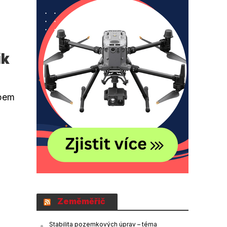
ik
upem
Zeměměřič
Stabilita pozemkových úprav – téma