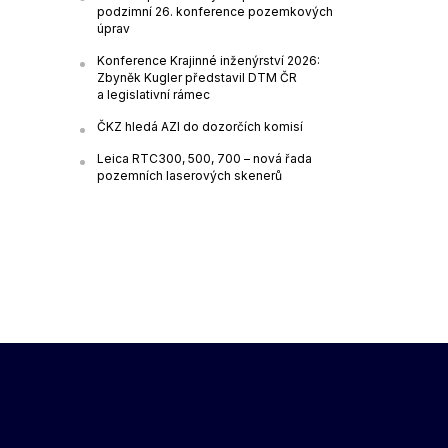
podzimní 26. konference pozemkových
úprav
Konference Krajinné inženýrství 2026:
Zbyněk Kugler představil DTM ČR
a legislativní rámec
ČKZ hledá AZI do dozorčích komisí
Leica RTC300, 500, 700 – nová řada
pozemních laserových skenerů