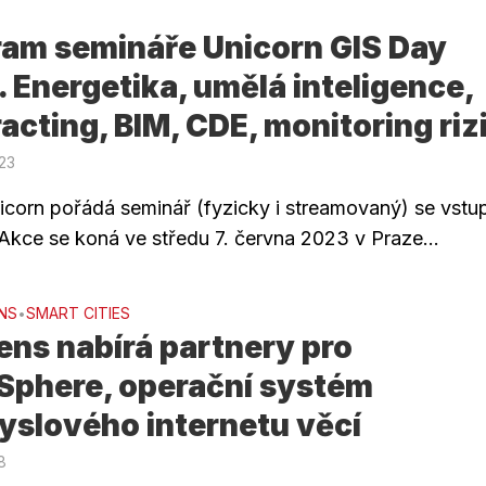
ram semináře Unicorn GIS Day
 Energetika, umělá inteligence,
acting, BIM, CDE, monitoring riz
023
icorn pořádá seminář (fyzicky i streamovaný) se vst
Akce se koná ve středu 7. června 2023 v Praze...
NS
SMART CITIES
•
ns nabírá partnery pro
Sphere, operační systém
yslového internetu věcí
18