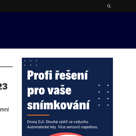
23
emní