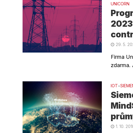
UNICORN
Prog
2023.
contr
29. 5. 2
Firma Un
zdarma. 
IOT
SIEME
•
Sieme
Mind
prům
1. 10. 20