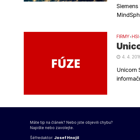
Siemens 
MindSphe
FIRMY
HSI
•
Unico
4. 4. 201
Unicorn 
informačn
Máte tip na článek? Nebo jste objevili chybu?
Napište nebo zavolejte.
Šéfredaktor:
Josef Hnojil