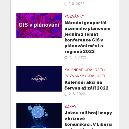
1. 8. 2022
POZVÁNKY
Národní geoportál
územního plánování
jedním z témat
konference GIS v
plánování měst a
regionů 2022
18. 7. 2022
KALENDÁŘ UDÁLOSTÍ
•
POZVÁNKY
•
UDÁLOSTI
Kalendář akcí na
červen až září 2022
2. 6. 2022
ZDRAVÍ
Jakou roli hrají mapy
v krizové
komunikaci. V Liberci