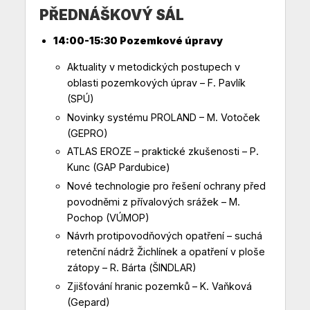
PŘEDNÁŠKOVÝ SÁL
14:00-15:30 Pozemkové úpravy
Aktuality v metodických postupech v
oblasti pozemkových úprav – F. Pavlík
(SPÚ)
Novinky systému PROLAND – M. Votoček
(GEPRO)
ATLAS EROZE – praktické zkušenosti – P.
Kunc (GAP Pardubice)
Nové technologie pro řešení ochrany před
povodněmi z přívalových srážek – M.
Pochop (VÚMOP)
Návrh protipovodňových opatření – suchá
retenční nádrž Žichlínek a opatření v ploše
zátopy – R. Bárta (ŠINDLAR)
Zjišťování hranic pozemků – K. Vaňková
(Gepard)