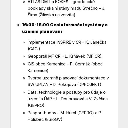
ATLAS DMT a KOKEŠ – geodetické
podklady skalní stěny hradu Strečno – J.
Šíma (Žilinská univerzita)
16:00-18:00 Geoinformační systémy a
územní plánování
Implementace INSPIRE v ČR – K. Janečka
(CAGI)
Geoportál MF ČR – L. Krňávek (MF ČR)
GIS obce Kamenice – P. Čermák (obec
Kamenice)
Tvorba územně plánovací dokumentace v
SW UPLAN – D. Pokojová (DPROJEKT)
Data, technologie a postupy pro údaje o
území a ÚAP – L. Doubravová a V. Zvěřina
(GEPRO)
Pasport budov – M. Huml (GEPRO) a P.
Holubec (EuroGV)