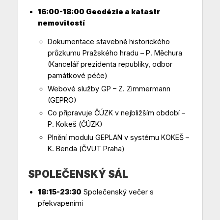
16:00-18:00 Geodézie a katastr
nemovitostí
Dokumentace stavebně historického
průzkumu Pražského hradu – P. Měchura
(Kancelář prezidenta republiky, odbor
památkové péče)
Webové služby GP – Z. Zimmermann
(GEPRO)
Co připravuje ČÚZK v nejbližším období –
P. Kokeš (ČÚZK)
Plnění modulu GEPLAN v systému KOKEŠ –
K. Benda (ČVUT Praha)
SPOLEČENSKÝ SÁL
18:15-23:30
Společenský večer s
překvapeními