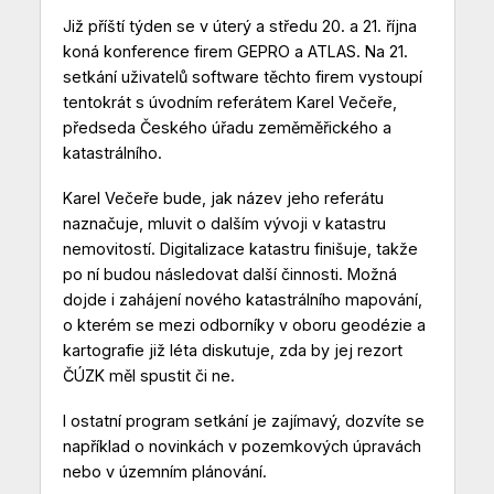
Již příští týden se v úterý a středu 20. a 21. října
koná konference firem GEPRO a ATLAS. Na 21.
setkání uživatelů software těchto firem vystoupí
tentokrát s úvodním referátem Karel Večeře,
předseda Českého úřadu zeměměřického a
katastrálního.
Karel Večeře bude, jak název jeho referátu
naznačuje, mluvit o dalším vývoji v katastru
nemovitostí. Digitalizace katastru finišuje, takže
po ní budou následovat další činnosti. Možná
dojde i zahájení nového katastrálního mapování,
o kterém se mezi odborníky v oboru geodézie a
kartografie již léta diskutuje, zda by jej rezort
ČÚZK měl spustit či ne.
I ostatní program setkání je zajímavý, dozvíte se
například o novinkách v pozemkových úpravách
nebo v územním plánování.