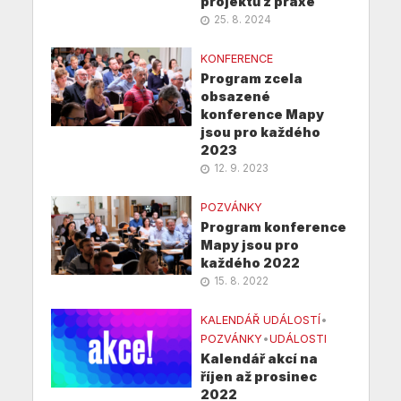
projektů z praxe
25. 8. 2024
KONFERENCE
Program zcela
obsazené
konference Mapy
jsou pro každého
2023
12. 9. 2023
POZVÁNKY
Program konference
Mapy jsou pro
každého 2022
15. 8. 2022
KALENDÁŘ UDÁLOSTÍ
•
POZVÁNKY
•
UDÁLOSTI
Kalendář akcí na
říjen až prosinec
2022