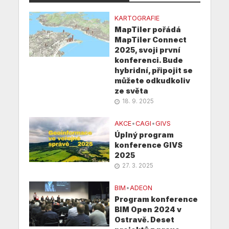
KARTOGRAFIE
MapTiler pořádá
MapTiler Connect
2025, svoji první
konferenci. Bude
hybridní, připojit se
můžete odkudkoliv
ze světa
18. 9. 2025
AKCE
•
CAGI
•
GIVS
Úplný program
konference GIVS
2025
27. 3. 2025
BIM
•
ADEON
Program konference
BIM Open 2024 v
Ostravě. Deset