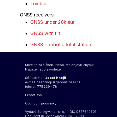
Trimble
GNSS receivers:
GNSS under 20k eur
GNSS with tilt
GNSS + robotic total station
Máte tip na článek? Nebo jste objevili chybu?
Napište nebo zavolejte.
Šéfredaktor:
Josef Hnojil
e-mail
josef.hnojil@geobusiness.cz
telefon 775 239 478
Export
RSS
Obchodní podmínky
Vydává Springwinter, s.r.o. — DIČ CZ27649601
Copyright © Springwinter 2002 – 2030