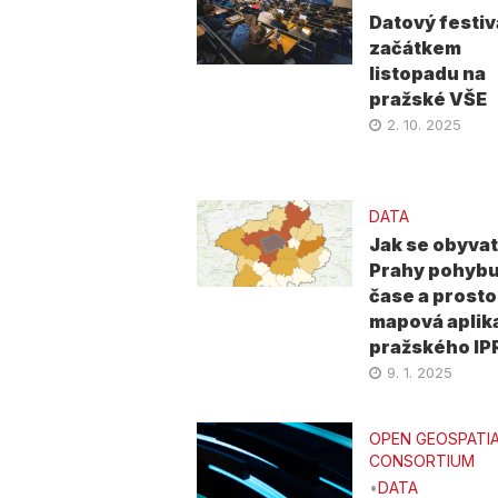
Datový festiv
začátkem
listopadu na
pražské VŠE
2. 10. 2025
DATA
Jak se obyva
Prahy pohybuj
čase a prosto
mapová aplik
pražského IP
9. 1. 2025
OPEN GEOSPATI
CONSORTIUM
•
DATA