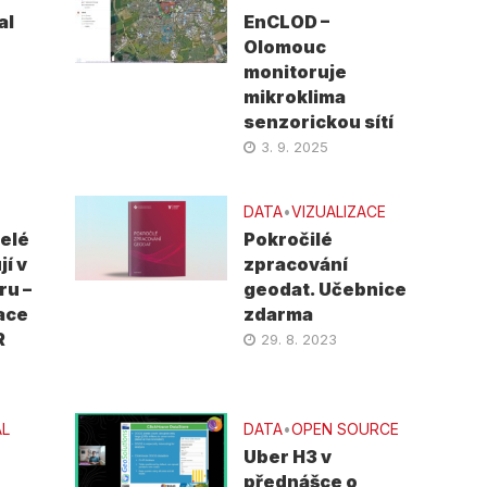
al
EnCLOD –
Olomouc
monitoruje
mikroklima
senzorickou sítí
3. 9. 2025
DATA
•
VIZUALIZACE
telé
Pokročilé
í v
zpracování
ru –
geodat. Učebnice
ace
zdarma
R
29. 8. 2023
AL
DATA
•
OPEN SOURCE
Uber H3 v
přednášce o