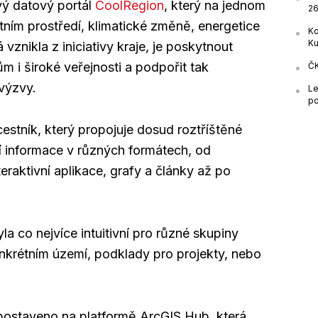
vý datový portál
CoolRegion
, který na jednom
26
tním prostředí, klimatické změně, energetice
Ko
Ku
á vznikla z iniciativy kraje, je poskytnout
 i široké veřejnosti a podpořit tak
ČK
 výzvy.
Le
po
cestník, který propojuje dosud roztříštěné
í informace v různých formátech, od
eraktivní aplikace, grafy a články až po
a co nejvíce intuitivní pro různé skupiny
konkrétním území, podklady pro projekty, nebo
 postaveno na platformě ArcGIS Hub, která