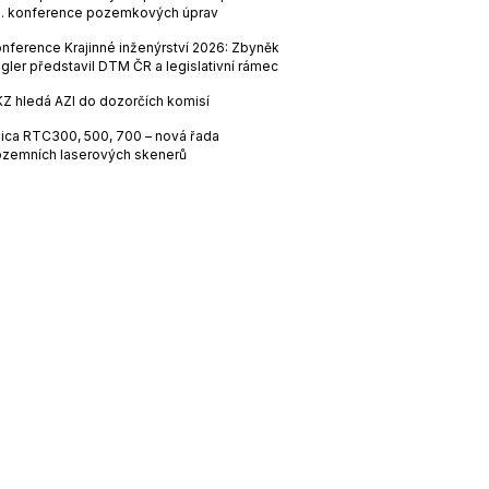
. konference pozemkových úprav
nference Krajinné inženýrství 2026: Zbyněk
gler představil DTM ČR a legislativní rámec
Z hledá AZI do dozorčích komisí
ica RTC300, 500, 700 – nová řada
zemních laserových skenerů