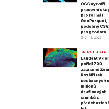
OGC vytváří
pracovní sku
pro formát
GeoParquet,
podobný CSV,
pro geodata
24. 8. 2023
DRUŽICE
•
DATA
Landsat 9 de
pořídí 700
záznamů Zem
Rozšíří tak
současných 
milionů
družicových
snímků z
předchozích 
let