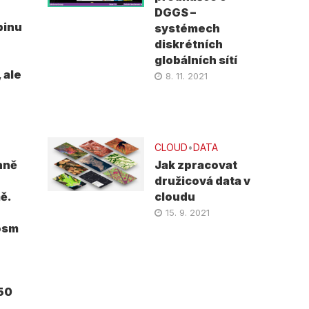
DGGS –
pinu
systémech
diskrétních
globálních sítí
 ale
8. 11. 2021
CLOUD
•
DATA
nně
Jak zpracovat
družicová data v
ě.
cloudu
15. 9. 2021
osm
50