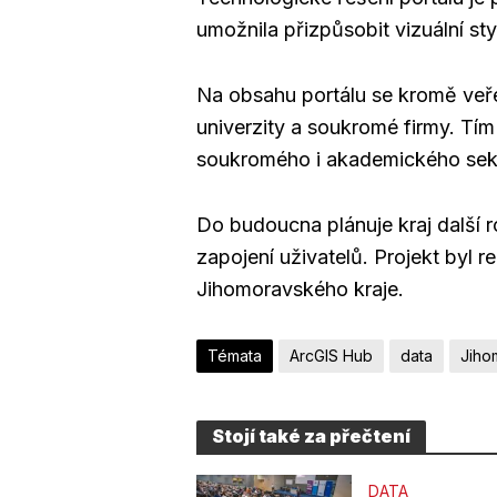
umožnila přizpůsobit vizuální st
Na obsahu portálu se kromě veřej
univerzity a soukromé firmy. Tím 
soukromého i akademického sek
Do budoucna plánuje kraj další r
zapojení uživatelů. Projekt byl 
Jihomoravského kraje.
Témata
ArcGIS Hub
data
Jiho
Stojí také za přečtení
DATA