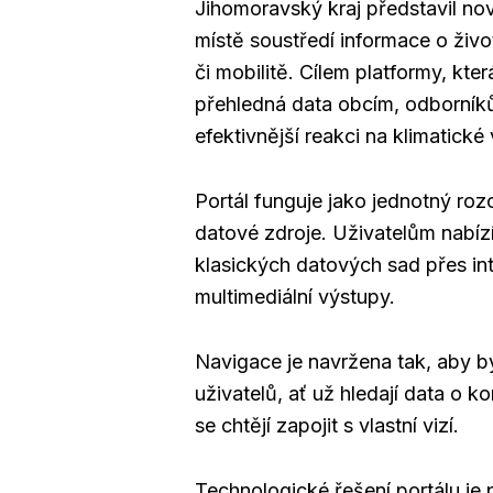
Jihomoravský kraj představil no
místě soustředí informace o živo
či mobilitě. Cílem platformy, kter
přehledná data obcím, odborníkům
efektivnější reakci na klimatické
Portál funguje jako jednotný roz
datové zdroje. Uživatelům nabíz
klasických datových sad přes int
multimediální výstupy.
Navigace je navržena tak, aby byl
uživatelů, ať už hledají data o 
se chtějí zapojit s vlastní vizí.
Technologické řešení portálu je