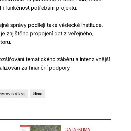
yl i funkčnost potřebám projektu.
né správy podílejí také vědecké instituce,
je zajištěno propojení dat z veřejného,
toru.
ozšiřování tematického záběru a intenzivnější
realizován za finanční podpory
moravský kraj
klima
DATA
•
KLIMA