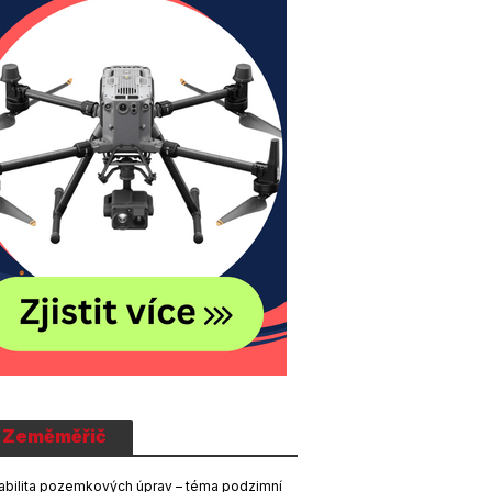
Zeměměřič
abilita pozemkových úprav – téma podzimní