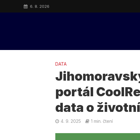
6. 8. 2026
DATA
Jihomoravský
portál CoolRe
data o životn
4. 9. 2025
1 min. čtení