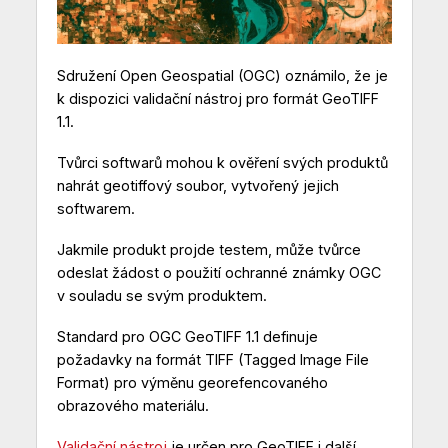
Sdružení Open Geospatial (OGC) oznámilo, že je
k dispozici validační nástroj pro formát GeoTIFF
1.1.
Tvůrci softwarů mohou k ověření svých produktů
nahrát geotiffový soubor, vytvořený jejich
softwarem.
Jakmile produkt projde testem, může tvůrce
odeslat žádost o použití ochranné známky OGC
v souladu se svým produktem.
Standard pro OGC GeoTIFF 1.1 definuje
požadavky na formát TIFF (Tagged Image File
Format) pro výměnu georefencovaného
obrazového materiálu.
Validační nástroj
je určen pro GeoTIFF i další