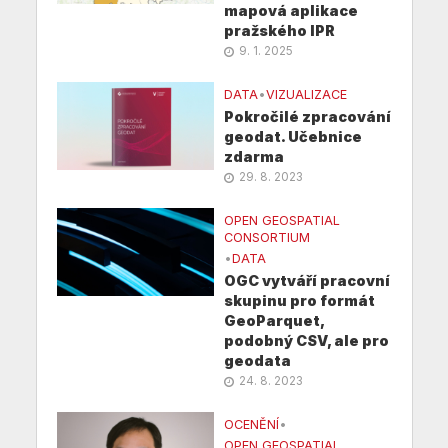
mapová aplikace
pražského IPR
9. 1. 2025
DATA
•
VIZUALIZACE
Pokročilé zpracování
geodat. Učebnice
zdarma
29. 8. 2023
OPEN GEOSPATIAL
CONSORTIUM
•
DATA
OGC vytváří pracovní
skupinu pro formát
GeoParquet,
podobný CSV, ale pro
geodata
24. 8. 2023
OCENĚNÍ
•
OPEN GEOSPATIAL