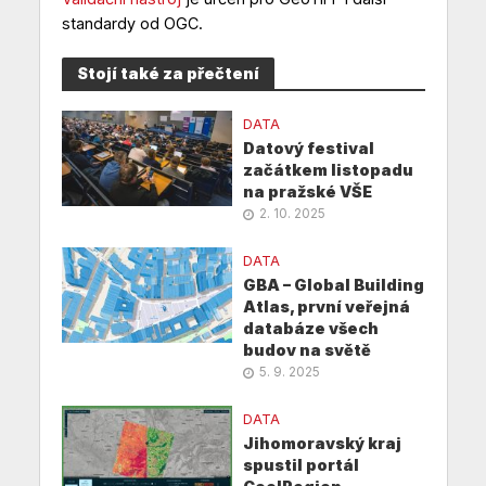
standardy od OGC.
Stojí také za přečtení
DATA
Datový festival
začátkem listopadu
na pražské VŠE
2. 10. 2025
DATA
GBA – Global Building
Atlas, první veřejná
databáze všech
budov na světě
5. 9. 2025
DATA
Jihomoravský kraj
spustil portál