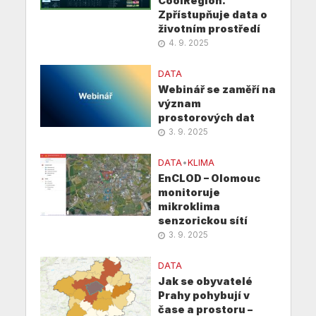
CoolRegion.
Zpřístupňuje data o
životním prostředí
4. 9. 2025
DATA
Webinář se zaměří na
význam
prostorových dat
3. 9. 2025
DATA
•
KLIMA
EnCLOD – Olomouc
monitoruje
mikroklima
senzorickou sítí
3. 9. 2025
DATA
Jak se obyvatelé
Prahy pohybují v
čase a prostoru –