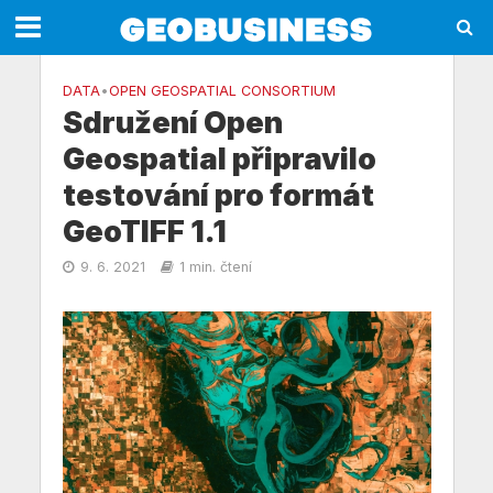
DATA
•
OPEN GEOSPATIAL CONSORTIUM
Sdružení Open
Geospatial připravilo
testování pro formát
GeoTIFF 1.1
9. 6. 2021
1 min. čtení