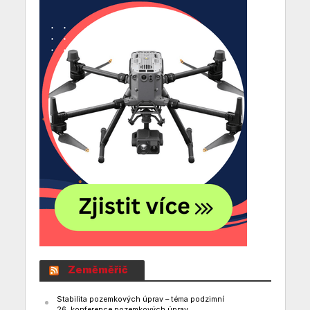
Zeměměřič
Stabilita pozemkových úprav – téma podzimní
26. konference pozemkových úprav