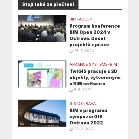
Stojí také za přečtení
BIM
•
ADEON
Program konference
BIM Open 2024 v
Ostravě. Deset
projektů z praxe
25. 8. 2024
ARKANCE SYSTEMS
•
BIM
TwiGIS pracuje s 3D
objekty, vytvořenými
v BIM softwaru
5. 6. 2023
GIS OSTRAVA
BIM v programu
sympozia GIS
Ostrava 2022
28. 2. 2022