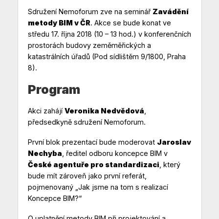
Sdružení Nemoforum zve na seminář
Zavádění
metody BIM v ČR
. Akce se bude konat ve
středu 17. října 2018 (10 – 13 hod.) v konferenčních
prostorách budovy zeměměřických a
katastrálních úřadů (Pod sídlištěm 9/1800, Praha
8).
Program
Akci zahájí
Veronika Nedvědová
,
předsedkyně sdružení Nemoforum.
První blok prezentací bude moderovat
Jaroslav
Nechyba
, ředitel odboru koncepce BIM v
České agentuře pro standardizaci
, který
bude mít zároveň jako první referát,
pojmenovaný „Jak jsme na tom s realizací
Koncepce BIM?“
O uplatnění metody BIM při projektování a