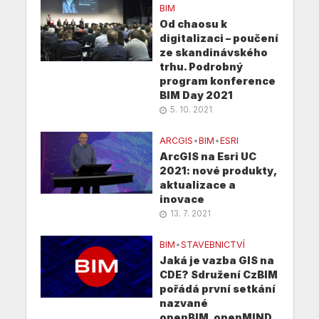
BIM
Od chaosu k
digitalizaci – poučení
ze skandinávského
trhu. Podrobný
program konference
BIM Day 2021
5. 10. 2021
ARCGIS
•
BIM
•
ESRI
ArcGIS na Esri UC
2021: nové produkty,
aktualizace a
inovace
13. 7. 2021
BIM
•
STAVEBNICTVÍ
Jaká je vazba GIS na
CDE? Sdružení CzBIM
pořádá první setkání
nazvané
openBIM_openMIND