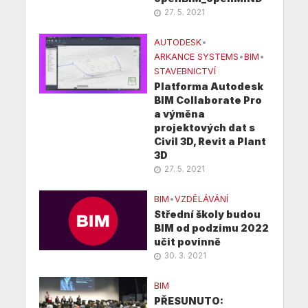
27. 5. 2021
AUTODESK
•
ARKANCE SYSTEMS
•
BIM
•
STAVEBNICTVÍ
Platforma Autodesk
BIM Collaborate Pro
a výměna
projektových dat s
Civil 3D, Revit a Plant
3D
27. 5. 2021
BIM
•
VZDĚLÁVÁNÍ
Střední školy budou
BIM od podzimu 2022
učit povinně
30. 3. 2021
BIM
PŘESUNUTO: