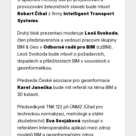
provozování železničních staveb bude mluvit
Robert Číhal
z firmy
Intelligent Transport
Systems
.
Druhý blok prezentací moderuje
Leoš Svoboda
,
člen představenstva a vedoucí pracovní skupiny
BIM & Geo v
Odborné radě pro BIM
(czBIM).
Leoš Svoboda bude mluvit o požadavcích,
dopadech a příležitostech BIM v souvislosti s
geoinformatikou.
Předseda České asociace pro geoinformace
Karel Janečka
bude mít referát na téma BIM a
3D katastr.
Předsedkyně TNK 122 při ÚNMZ (Úřad pro
technickou normalizaci, metrologii a státní
zkušebnictví)
Eva Sovjáková
vystoupí s
referátem Interoperabilita aplikací mezi zdroji
modelů BIM a geoinformačními zdroji.