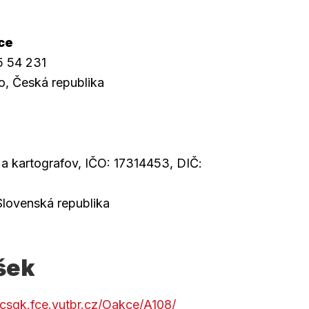
ce
5 54 231
o, Česká republika
a kartografov, IČO: 17314453, DIČ:
Slovenská republika
šek
/csgk.fce.vutbr.cz/Oakce/A108/