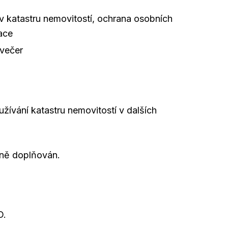
í
v katastru nemovitostí, ochrana osobních
ace
večer
ívání katastru nemovitostí v dalších
ně doplňován.
D.