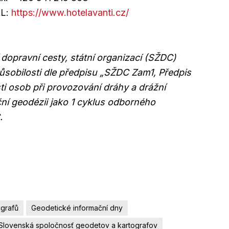
RL:
https://www.hotelavanti.cz/
 dopravní cesty, státní organizací (SŽDC)
sobilosti dle předpisu „SŽDC Zam1, Předpis
ti osob při provozování dráhy a drážní
ční geodézii jako 1 cyklus odborného
.
ografů
Geodetické informační dny
Slovenská spoločnosť geodetov a kartografov