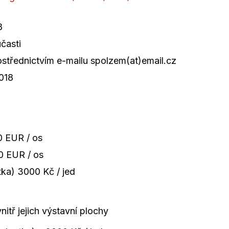
8
časti
střednictvím e-mailu spolzem(at)email.cz
018
0 EUR / os
0 EUR / os
ka) 3000 Kč / jed
nitř jejich výstavní plochy