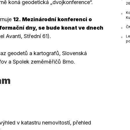
rně koná geodetická „dvojkonference“.
26
Ko
Ku
hrnuje
12. Mezinárodní konferenci o
ČK
nformační dny, se bude konat ve dnech
el Avanti, Střední 61).
Le
po
vaz geodetů a kartografů, Slovenská
fov a Spolek zeměměřičů Brno.
am
hled v katastru nemovitostí, přehled