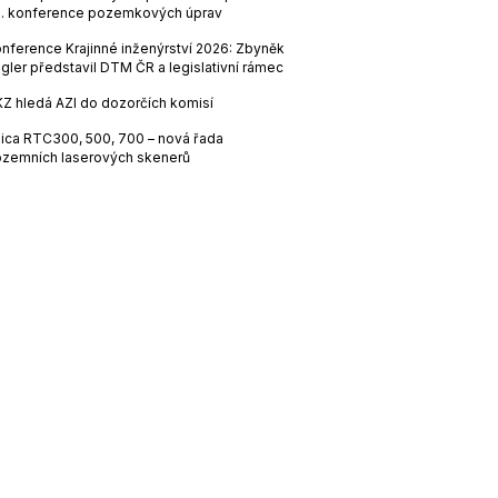
. konference pozemkových úprav
nference Krajinné inženýrství 2026: Zbyněk
gler představil DTM ČR a legislativní rámec
Z hledá AZI do dozorčích komisí
ica RTC300, 500, 700 – nová řada
zemních laserových skenerů