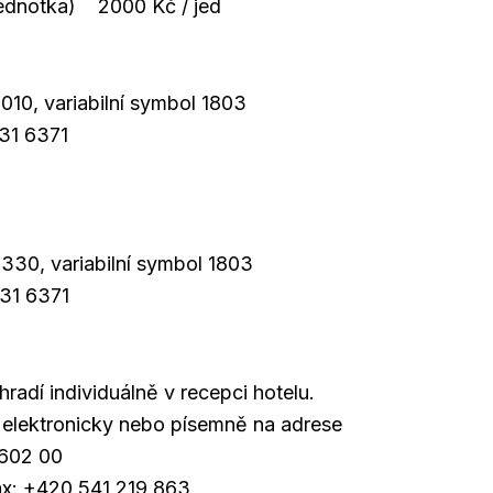
jednotka) 2000 Kč / jed
010, variabilní symbol 1803
31 6371
330, variabilní symbol 1803
31 6371
 hradí individuálně v recepci hotelu.
 elektronicky nebo písemně na adrese
 602 00
fax: +420 541 219 863