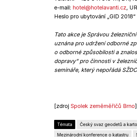
e-mail:
hotel@hotelavanti.cz
, U
Heslo pro ubytování „GID 2018“
Tato akce je Správou železniční
uznána pro udržení odborné způ
o odborné způsobilosti a znalos
dopravy“ pro činnosti v železni
semináře, který nepořádá SŽDC
[zdroj
Spolek zeměměřičů Brno
]
Témata
Český svaz geodetů a kart
Mezinárodní konference o katastru