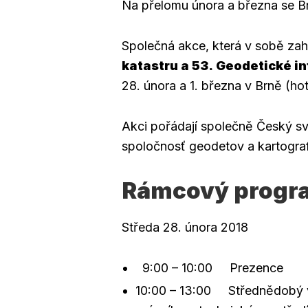
Na přelomu února a března se B
Společná akce, která v sobě za
katastru a 53. Geodetické i
28. února a 1. března v Brně (hot
Akci pořádají společně Český s
spoločnosť geodetov a kartogra
Rámcový progr
Středa 28. února 2018
9:00 – 10:00 Prezence
10:00 – 13:00 Střednědobý vý