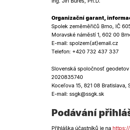
Ing. Jiří Bureš, Ph.D.
Organizační garant, informa
Spolek zeměměřičů Brno, IČ 60
Moravské náměstí 1, 602 00 Brn
E-mail: spolzem(at)email.cz
Telefon: +420 732 437 337
Slovenská spoločnosť geodetov 
2020835740
Koceľova 15, 821 08 Bratislava, 
E-mail: ssgk@ssgk.sk
Podávání přihlá
Přihláška účastníků je na
https:/