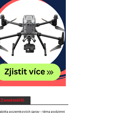
Zeměměřič
abilita pozemkových úprav – téma podzimní