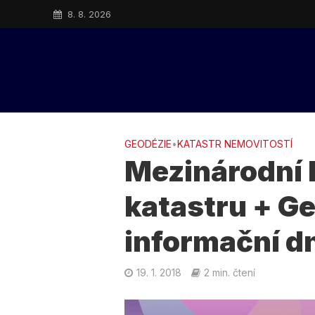
8. 8. 2026
GEODÉZIE
•
KATASTR NEMOVITOSTÍ
Mezinárodní 
katastru + G
informační d
19. 1. 2018
2 min. čtení