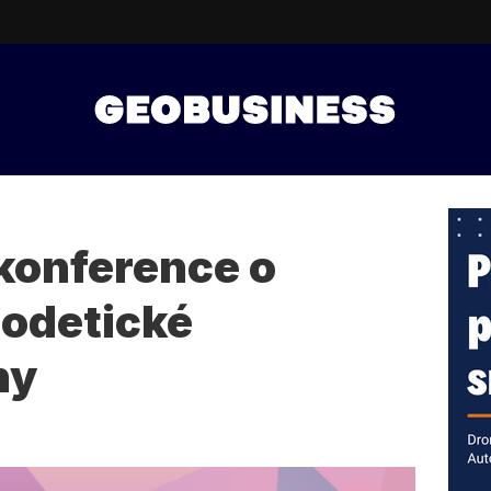
konference o
eodetické
ny