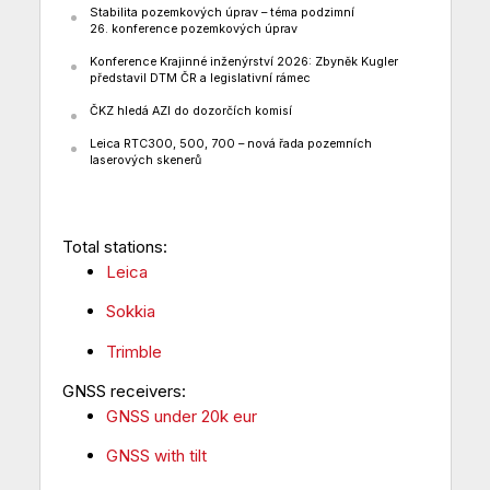
Stabilita pozemkových úprav – téma podzimní
26. konference pozemkových úprav
Konference Krajinné inženýrství 2026: Zbyněk Kugler
představil DTM ČR a legislativní rámec
ČKZ hledá AZI do dozorčích komisí
Leica RTC300, 500, 700 – nová řada pozemních
laserových skenerů
Total stations:
Leica
Sokkia
Trimble
GNSS receivers:
GNSS under 20k eur
GNSS with tilt