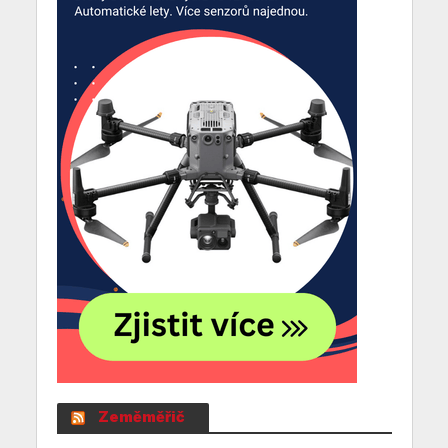
Zeměměřič