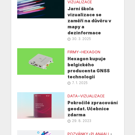
VIZUALIZACE
Jarní škola
vizualizace se
zaměří na důvěru v
mapy a
dezinformace
30. 3. 2025
FIRMY
•
HEXAGON
Hexagon kupuje
belgického
producenta GNSS
technologií
7. 1. 2025
DATA
•
VIZUALIZACE
Pokročilé zpracování
geodat. Učebnice
zdarma
29. 8. 2023
POZVÁNKY
•
PLAN4ALL
•