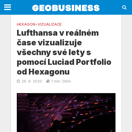
HEXAGON
•
VIZUALIZACE
Lufthansa v reálném
čase vizualizuje
všechny své lety s
pomocí Luciad Portfolio
od Hexagonu
26. 8. 2020
1 min. čtení