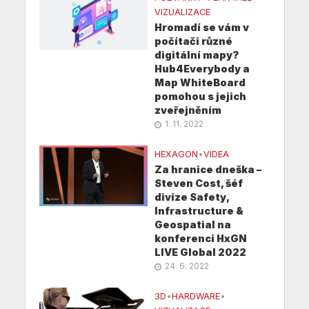
VIZUALIZACE
Hromadí se vám v
počítači různé
digitální mapy?
Hub4Everybody a
Map WhiteBoard
pomohou s jejich
zveřejněním
1. 11. 2022
HEXAGON
•
VIDEA
Za hranice dneška –
Steven Cost, šéf
divize Safety,
Infrastructure &
Geospatial na
konferenci HxGN
LIVE Global 2022
24. 6. 2022
3D
•
HARDWARE
•