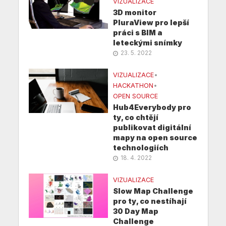
VIZUALIZACE
3D monitor
PluraView pro lepší
práci s BIM a
leteckými snímky
23. 5. 2022
VIZUALIZACE
•
HACKATHON
•
OPEN SOURCE
Hub4Everybody pro
ty, co chtějí
publikovat digitální
mapy na open source
technologiích
18. 4. 2022
VIZUALIZACE
Slow Map Challenge
pro ty, co nestíhají
30 Day Map
Challenge