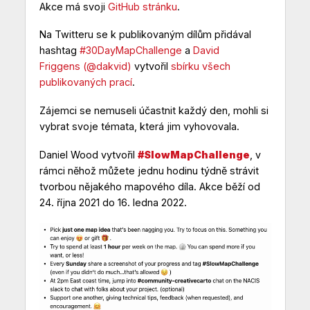
Akce má svoji
GitHub stránku
.
Na Twitteru se k publikovaným dílům přidával
hashtag
#30DayMapChallenge
a
David
Friggens
(@dakvid)
vytvořil
sbírku všech
publikovaných prací
.
Zájemci se nemuseli účastnit každý den, mohli si
vybrat svoje témata, která jim vyhovovala.
Daniel Wood vytvořil
#SlowMapChallenge
, v
rámci něhož můžete jednu hodinu týdně strávit
tvorbou nějakého mapového díla. Akce běží od
24. října 2021 do 16. ledna 2022.