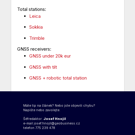
Total stations:
Leica
Sokkia
Trimble
GNSS receivers:
GNSS under 20k eur
GNSS with tilt
GNSS + robotic total station
Máte tip na článek? Nebo jste objevili chybu?
Napište nebo zavolejte.
Šéfredaktor:
Josef Hnojil
e-mail
josef.hnojil@geobusiness.cz
telefon 775 239 478