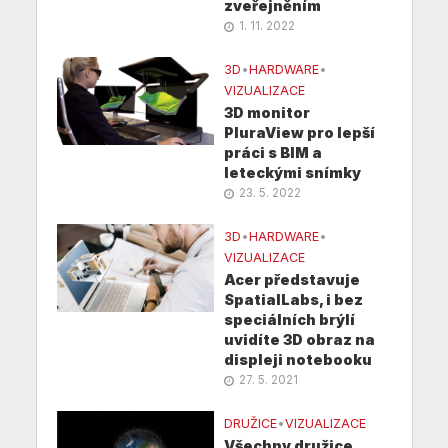
zveřejněním
1. 11. 2022
3D
•
HARDWARE
•
VIZUALIZACE
3D monitor
PluraView pro lepší
práci s BIM a
leteckými snímky
23. 5. 2022
3D
•
HARDWARE
•
VIZUALIZACE
Acer představuje
SpatialLabs, i bez
speciálních brýlí
uvidíte 3D obraz na
displeji notebooku
27. 5. 2021
DRUŽICE
•
VIZUALIZACE
Všechny družice