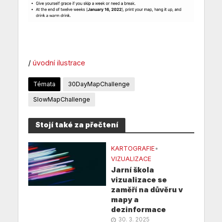
/
úvodní ilustrace
Témata
30DayMapChallenge
SlowMapChallenge
Stojí také za přečtení
KARTOGRAFIE
•
VIZUALIZACE
Jarní škola
vizualizace se
zaměří na důvěru v
mapy a
dezinformace
30. 3. 2025