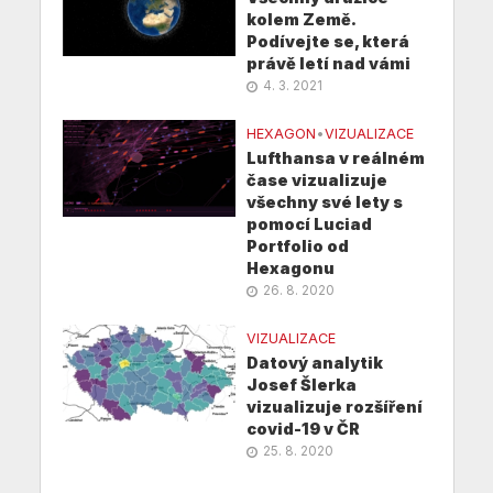
kolem Země.
Podívejte se, která
právě letí nad vámi
4. 3. 2021
HEXAGON
•
VIZUALIZACE
Lufthansa v reálném
čase vizualizuje
všechny své lety s
pomocí Luciad
Portfolio od
Hexagonu
26. 8. 2020
VIZUALIZACE
Datový analytik
Josef Šlerka
vizualizuje rozšíření
covid-19 v ČR
25. 8. 2020