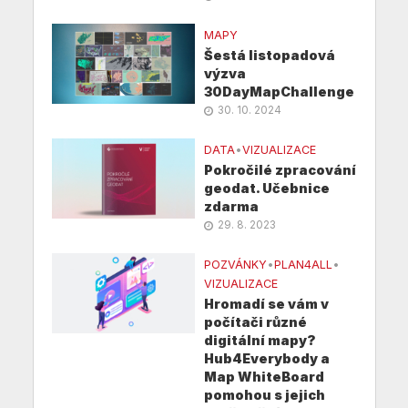
MAPY
Šestá listopadová
výzva
30DayMapChallenge
30. 10. 2024
DATA
•
VIZUALIZACE
Pokročilé zpracování
geodat. Učebnice
zdarma
29. 8. 2023
POZVÁNKY
•
PLAN4ALL
•
VIZUALIZACE
Hromadí se vám v
počítači různé
digitální mapy?
Hub4Everybody a
Map WhiteBoard
pomohou s jejich