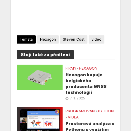
Témata
Hexagon
Steven Cost
video
Stojí také za přečtení
FIRMY
•
HEXAGON
Hexagon kupuje
belgického
producenta GNSS
technologií
7. 1. 2025
PROGRAMOVÁNÍ
•
PYTHON
•
VIDEA
Prostorová analýza v
Pythonu s využitím