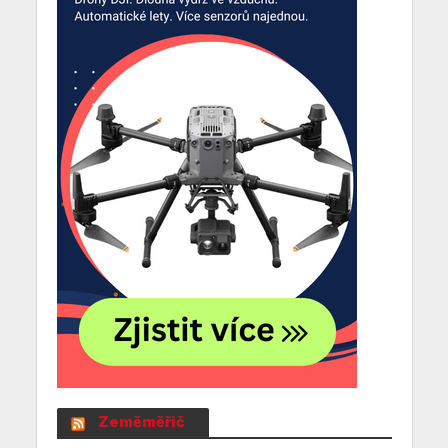
Zeměměřič