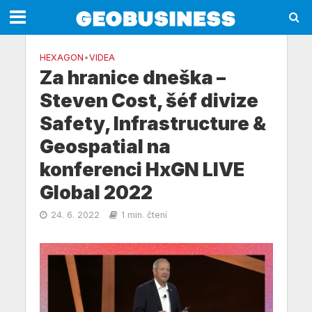
HEXAGON
•
VIDEA
Za hranice dneška –
Steven Cost, šéf divize
Safety, Infrastructure &
Geospatial na
konferenci HxGN LIVE
Global 2022
24. 6. 2022
1 min. čtení