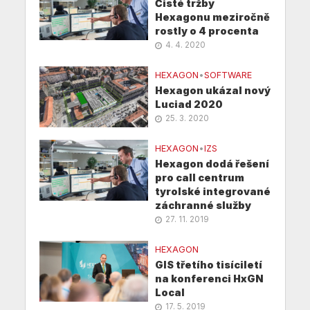
Čisté tržby
Hexagonu meziročně
rostly o 4 procenta
4. 4. 2020
HEXAGON
•
SOFTWARE
Hexagon ukázal nový
Luciad 2020
25. 3. 2020
HEXAGON
•
IZS
Hexagon dodá řešení
pro call centrum
tyrolské integrované
záchranné služby
27. 11. 2019
HEXAGON
GIS třetího tisíciletí
na konferenci HxGN
Local
17. 5. 2019