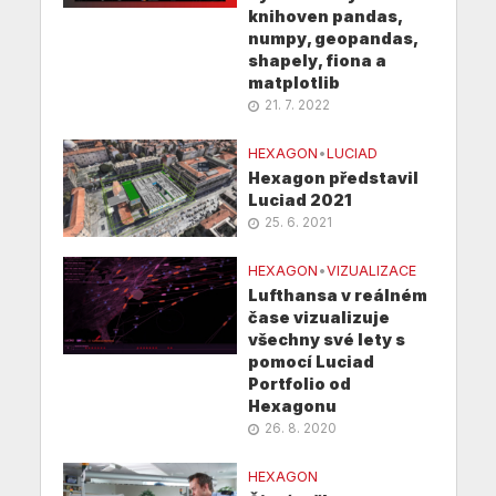
knihoven pandas,
numpy, geopandas,
shapely, fiona a
matplotlib
21. 7. 2022
HEXAGON
•
LUCIAD
Hexagon představil
Luciad 2021
25. 6. 2021
HEXAGON
•
VIZUALIZACE
Lufthansa v reálném
čase vizualizuje
všechny své lety s
pomocí Luciad
Portfolio od
Hexagonu
26. 8. 2020
HEXAGON