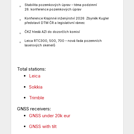
Stabilita pozemkových úprav – téma podzimní
26. konference pozemkových úprav
Konference Krajinné inženýrství 2026: Zbyněk Kugler
představil DTM ČR a legislativní rámec
ČKZ hledá AZI do dozorčích komisí
Leica RTC300, 500, 700 – nová řada pozemních
laserových skenerů
Total stations:
Leica
Sokkia
Trimble
GNSS receivers:
GNSS under 20k eur
GNSS with tilt