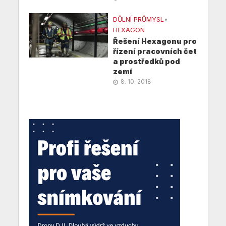
DŮLNÍ PRŮMYSL
•
HEXAGON
Řešení Hexagonu pro
řízení pracovních čet
a prostředků pod
zemí
8. 10. 2018