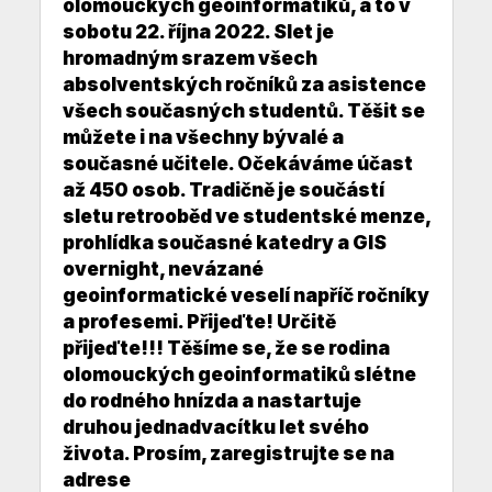
olomouckých geoinformatiků, a to v
sobotu 22. října 2022. Slet je
hromadným srazem všech
absolventských ročníků za asistence
všech současných studentů. Těšit se
můžete i na všechny bývalé a
současné učitele. Očekáváme účast
až 450 osob. Tradičně je součástí
sletu retrooběd ve studentské menze,
prohlídka současné katedry a GIS
overnight, nevázané
geoinformatické veselí napříč ročníky
a profesemi. Přijeďte! Určitě
přijeďte!!! Těšíme se, že se rodina
olomouckých geoinformatiků slétne
do rodného hnízda a nastartuje
druhou jednadvacítku let svého
života. Prosím, zaregistrujte se na
adrese