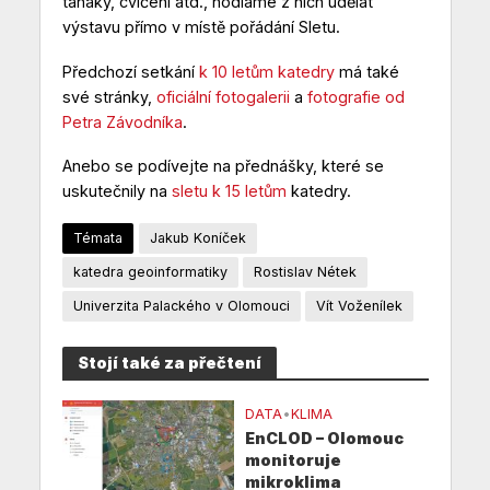
taháky, cvičení atd., hodláme z nich udělat
výstavu přímo v místě pořádání Sletu.
Předchozí setkání
k 10 letům katedry
má také
své stránky,
oficiální fotogalerii
a
fotografie od
Petra Závodníka
.
Anebo se podívejte na přednášky, které se
uskutečnily na
sletu k 15 letům
katedry.
Témata
Jakub Koníček
katedra geoinformatiky
Rostislav Nétek
Univerzita Palackého v Olomouci
Vít Voženílek
Stojí také za přečtení
DATA
•
KLIMA
EnCLOD – Olomouc
monitoruje
mikroklima