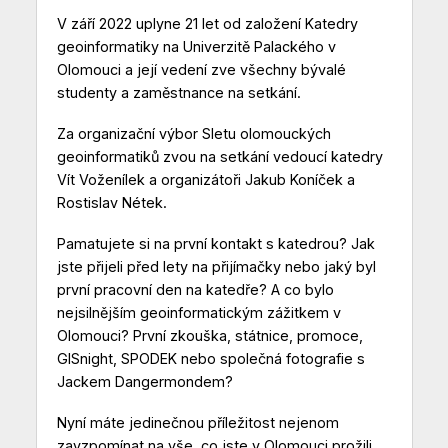
V září 2022 uplyne 21 let od založení Katedry
geoinformatiky na Univerzitě Palackého v
Olomouci a její vedení zve všechny bývalé
studenty a zaměstnance na setkání.
Za organizační výbor Sletu olomouckých
geoinformatiků zvou na setkání vedoucí katedry
Vít Voženílek a organizátoři Jakub Koníček a
Rostislav Nétek.
Pamatujete si na první kontakt s katedrou? Jak
jste přijeli před lety na přijímačky nebo jaký byl
první pracovní den na katedře? A co bylo
nejsilnějším geoinformatickým zážitkem v
Olomouci? První zkouška, státnice, promoce,
GISnight, SPODEK nebo společná fotografie s
Jackem Dangermondem?
Nyní máte jedinečnou příležitost nejenom
zavzpomínat na vše, co jste v Olomouci prožili,