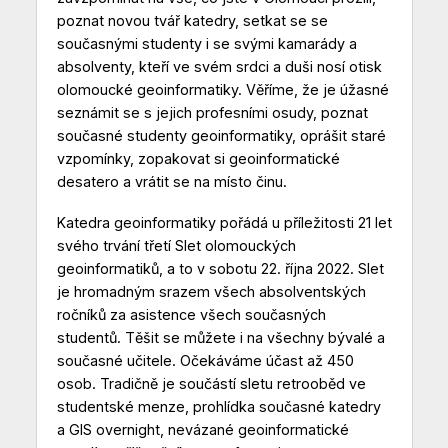
poznat novou tvář katedry, setkat se se
současnými studenty i se svými kamarády a
absolventy, kteří ve svém srdci a duši nosí otisk
olomoucké geoinformatiky. Věříme, že je úžasné
seznámit se s jejich profesními osudy, poznat
současné studenty geoinformatiky, oprášit staré
vzpomínky, zopakovat si geoinformatické
desatero a vrátit se na místo činu.
Katedra geoinformatiky pořádá u příležitosti 21 let
svého trvání třetí Slet olomouckých
geoinformatiků, a to v sobotu 22. října 2022. Slet
je hromadným srazem všech absolventských
ročníků za asistence všech současných
studentů. Těšit se můžete i na všechny bývalé a
současné učitele. Očekáváme účast až 450
osob. Tradičně je součástí sletu retrooběd ve
studentské menze, prohlídka současné katedry
a GIS overnight, nevázané geoinformatické