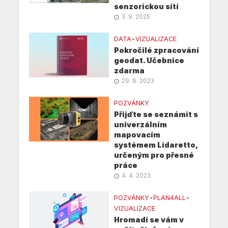
senzorickou sítí
3. 9. 2025
DATA
•
VIZUALIZACE
Pokročilé zpracování
geodat. Učebnice
zdarma
29. 8. 2023
POZVÁNKY
Přijďte se seznámit s
univerzálním
mapovacím
systémem Lidaretto,
určeným pro přesné
práce
4. 4. 2023
POZVÁNKY
•
PLAN4ALL
•
VIZUALIZACE
Hromadí se vám v