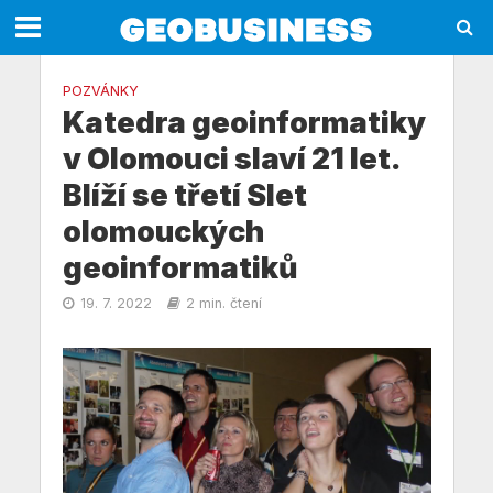
POZVÁNKY
Katedra geoinformatiky
v Olomouci slaví 21 let.
Blíží se třetí Slet
olomouckých
geoinformatiků
19. 7. 2022
2 min. čtení