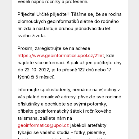
veselí napříč ročníky a profesemi.
Přijeďte! Určitě přijeďte!!! Těšíme se, že se rodina
olomouckých geoinformatiků slétne do rodného
hnízda a nastartuje druhou jednadvacítku let
svého života.
Prosím, zaregistrujte se na adrese
https://www.geoinformatics.upol.cz/21let
, kde
najdete více informací. A pak už jen počítejte dny
do 22. 10. 2022, je to přesně 122 dnů nebo 17
týdnů či 5 měsíců.
Informujte spolustudenty, nemáme na všechny z
vás platné emailové adresy, přivezte své rodinné
příslušníky a pochlubte se svými potomky,
přibalte geoinformatický šátek i ročníkového
talismana, zašlete nám na
geoinformatics@upol.cz
jakékoli artefakty
týkající se vašeho studia – fotky, písemky,