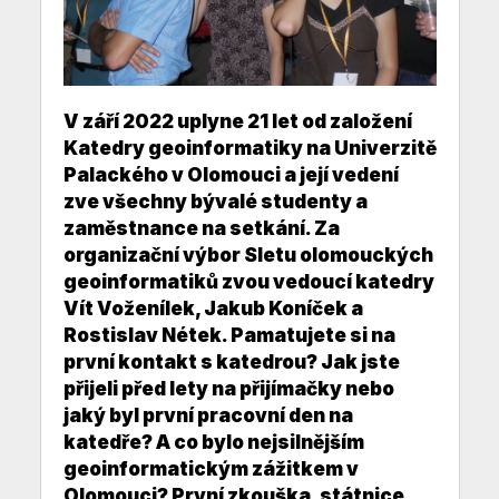
V září 2022 uplyne 21 let od založení
Katedry geoinformatiky na Univerzitě
Palackého v Olomouci a její vedení
zve všechny bývalé studenty a
zaměstnance na setkání. Za
organizační výbor Sletu olomouckých
geoinformatiků zvou vedoucí katedry
Vít Voženílek, Jakub Koníček a
Rostislav Nétek. Pamatujete si na
první kontakt s katedrou? Jak jste
přijeli před lety na přijímačky nebo
jaký byl první pracovní den na
katedře? A co bylo nejsilnějším
geoinformatickým zážitkem v
Olomouci? První zkouška, státnice,