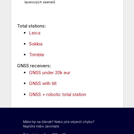
laserových skenerů
Total stations:
Leica
Sokkia
Trimble
GNSS receivers:
GNSS under 20k eur
GNSS with tilt
GNSS + robotic total station
Máte tip na článek? Nebo jste objevili chybu?
Napište nebo zavolejte.