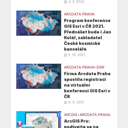
4. 3. 2022
ARCDATA PRAHA
Program konference
GIS Esri v ČR 2021.
Přednášet bude i Jan
Kolář, zakladatel
České kosmické
kanceláře
5. 10. 2021
ARCDATA PRAHA
•
ESRI
Firma Arcdata Praha
spustila registraci
na virtuální
konferenci GIS Esri v
ČR
9. 9. 2021
ARCGIS
•
ARCDATA PRAHA
ArcGIS Pro:
podívejte se na