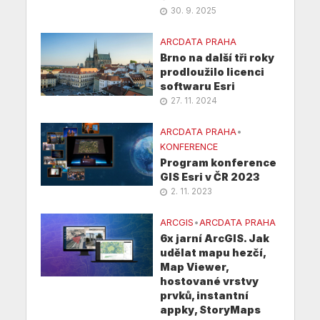
30. 9. 2025
ARCDATA PRAHA
Brno na další tři roky
prodloužilo licenci
softwaru Esri
27. 11. 2024
ARCDATA PRAHA
•
KONFERENCE
Program konference
GIS Esri v ČR 2023
2. 11. 2023
ARCGIS
•
ARCDATA PRAHA
6x jarní ArcGIS. Jak
udělat mapu hezčí,
Map Viewer,
hostované vrstvy
prvků, instantní
appky, StoryMaps