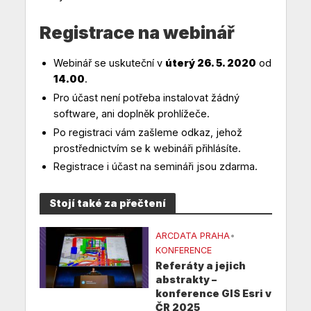
Registrace na webinář
Webinář se uskuteční v
úterý 26. 5. 2020
od
14.00
.
Pro účast není potřeba instalovat žádný
software, ani doplněk prohlížeče.
Po registraci vám zašleme odkaz, jehož
prostřednictvím se k webináři přihlásíte.
Registrace i účast na semináři jsou zdarma.
Stojí také za přečtení
ARCDATA PRAHA
•
KONFERENCE
Referáty a jejich
abstrakty –
konference GIS Esri v
ČR 2025