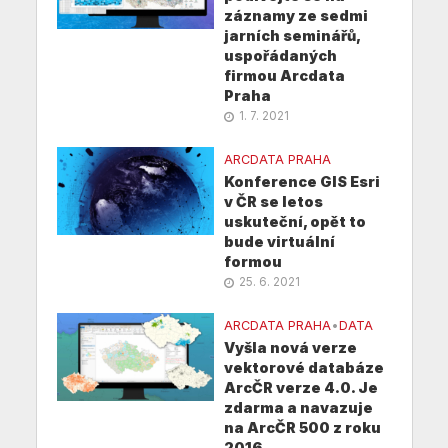
záznamy ze sedmi
jarních seminářů,
uspořádaných
firmou Arcdata
Praha
1. 7. 2021
ARCDATA PRAHA
Konference GIS Esri
v ČR se letos
uskuteční, opět to
bude virtuální
formou
25. 6. 2021
ARCDATA PRAHA
•
DATA
Vyšla nová verze
vektorové databáze
ArcČR verze 4.0. Je
zdarma a navazuje
na ArcČR 500 z roku
2016