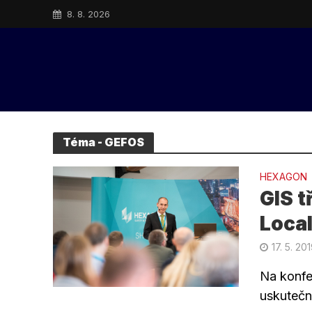
8. 8. 2026
Téma - GEFOS
HEXAGON
GIS t
Loca
17. 5. 20
Na konfe
uskuteční