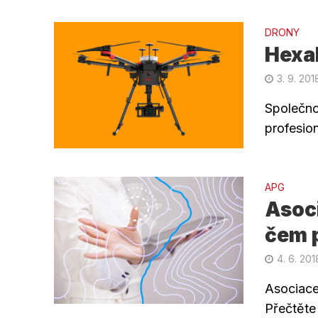
DRONY
Hexak
3. 9. 201
Společno
profesion
APG
Asoc
čem p
4. 6. 201
Asociace
Přečtěte 