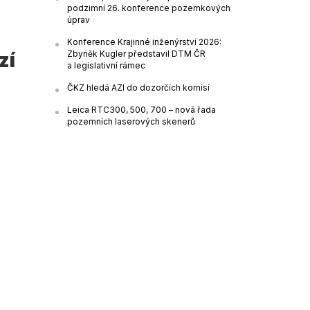
podzimní 26. konference pozemkových
úprav
Konference Krajinné inženýrství 2026:
Zbyněk Kugler představil DTM ČR
zí
a legislativní rámec
ČKZ hledá AZI do dozorčích komisí
Leica RTC300, 500, 700 – nová řada
pozemních laserových skenerů