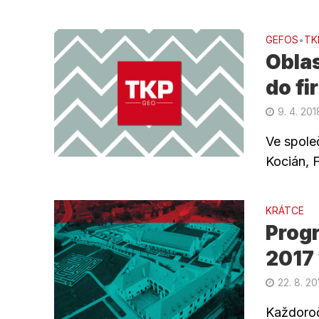
GEFOS
TK
•
Oblas
do f
9. 4. 201
Ve spole
Kocián, F
KRÁTCE
Prog
2017 
22. 8. 20
Každoroč