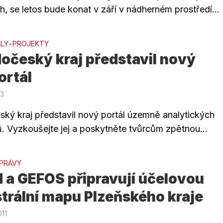
h, se letos bude konat v září v nádherném prostředí...
LY
PROJEKTY
•
očeský kraj představil nový
ortál
13
ský kraj představil nový portál územně analytických
. Vyzkoušejte jej a poskytněte tvůrcům zpětnou...
ZPRÁVY
 a GEFOS připravují účelovou
trální mapu Plzeňského kraje
011