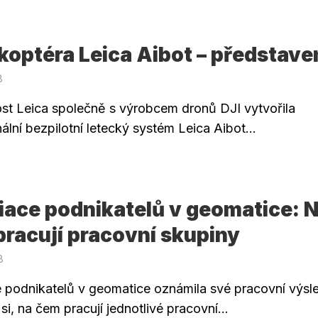
optéra Leica Aibot – představe
8
st Leica společně s výrobcem dronů DJI vytvořila
ální bezpilotní letecký systém Leica Aibot...
iace podnikatelů v geomatice: 
racují pracovní skupiny
8
 podnikatelů v geomatice oznámila své pracovní výsl
si, na čem pracují jednotlivé pracovní...