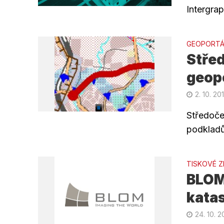
Intergrap
GEOPORTÁ
Střed
geop
2. 10. 20
Středoče
podkladů
TISKOVÉ 
BLOM
katas
24. 10. 2