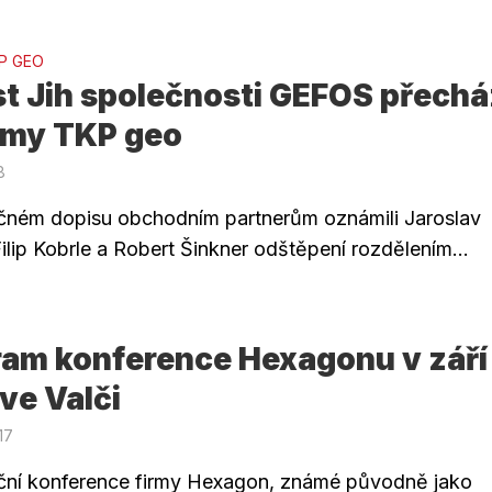
P GEO
t Jih společnosti GEFOS přechá
irmy TKP geo
8
čném dopisu obchodním partnerům oznámili Jaroslav
ilip Kobrle a Robert Šinkner odštěpení rozdělením...
ram konference Hexagonu v září
ve Valči
17
ní konference firmy Hexagon, známé původně jako