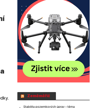
ní
Na
Zeměměřič
edky.
Stabilita pozemkových úprav – téma