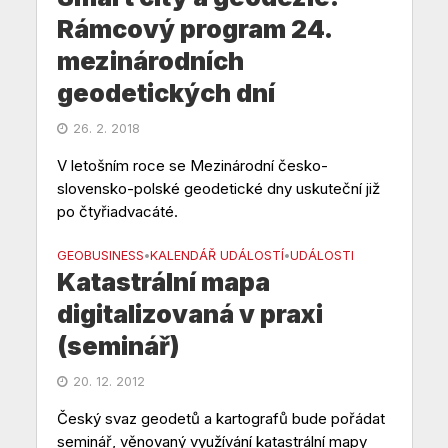
Rámcový program 24.
mezinárodních
geodetických dní
26. 2. 2018
V letošním roce se Mezinárodní česko-
slovensko-polské geodetické dny uskuteční již
po čtyřiadvacáté.
GEOBUSINESS
KALENDÁŘ UDÁLOSTÍ
UDÁLOSTI
•
•
Katastrální mapa
digitalizovaná v praxi
(seminář)
20. 12. 2012
Český svaz geodetů a kartografů bude pořádat
seminář, věnovaný využívání katastrální mapy