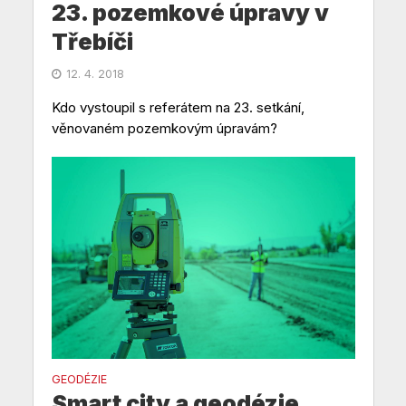
23. pozemkové úpravy v
Třebíči
12. 4. 2018
Kdo vystoupil s referátem na 23. setkání,
věnovaném pozemkovým úpravám?
GEODÉZIE
Smart city a geodézie.