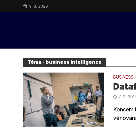
9. 8. 2026
Téma - business intelligence
BUSINESS 
Data
7. 11. 201
Koncem l
věnovaná