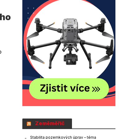
ého
o
Zeměměřič
Stabilita pozemkových úprav – téma