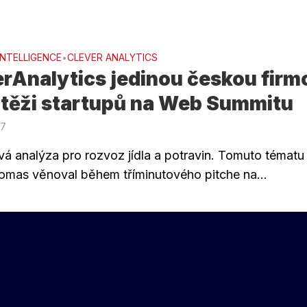
INTELLIGENCE
CLEVER ANALYTICS
•
rAnalytics jedinou českou firm
utěži startupů na Web Summitu
17
vá analýza pro rozvoz jídla a potravin. Tomuto tématu
omas věnoval během tříminutového pitche na...