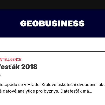
INTELLIGENCE
fesťák 2018
8
istopadu se v Hradci Králové uskuteční dvoudenní ak
 datové analytice pro byznys. Datafesťák má...