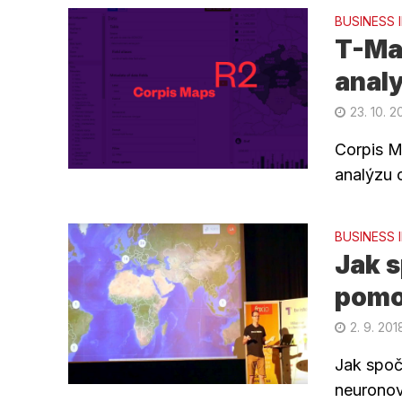
BUSINESS 
T-Ma
analy
23. 10. 2
Corpis M
analýzu o
BUSINESS 
Jak s
pomo
2. 9. 201
Jak spoč
neuronov