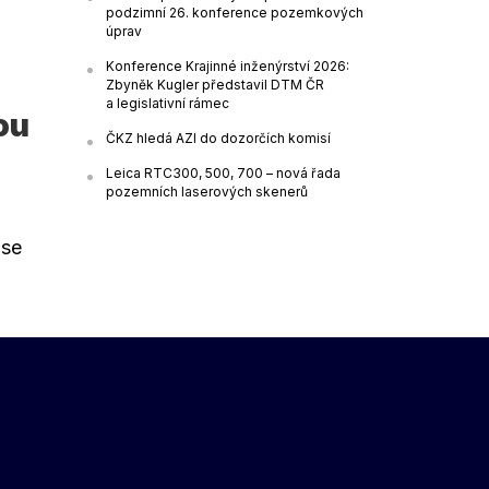
podzimní 26. konference pozemkových
úprav
Konference Krajinné inženýrství 2026:
Zbyněk Kugler představil DTM ČR
a legislativní rámec
ou
ČKZ hledá AZI do dozorčích komisí
Leica RTC300, 500, 700 – nová řada
pozemních laserových skenerů
 se