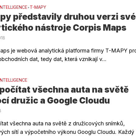
INTELLIGENCE
T-MAPY
•
py představily druhou verzi sv
tického nástroje Corpis Maps
018
aps je webová analytická platforma firmy T-MAPY pr
bchodních dat, tedy dat, která vznikají v...
INTELLIGENCE
počítat všechna auta na světě
cí družic a Google Cloudu
8
ítat všechna auta na světě z družicových snímků,
ých sítí a výpočetního výkonu Googlu Cloudu. Každý