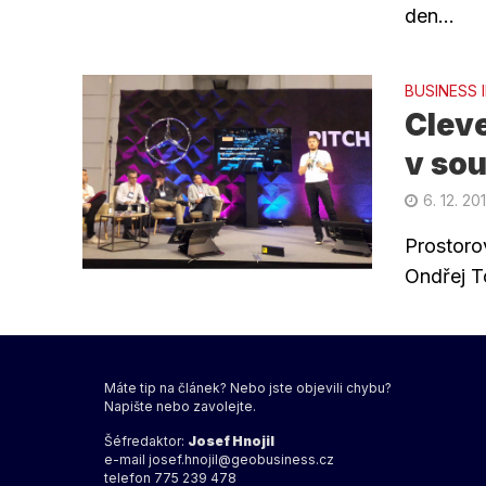
den...
BUSINESS 
Cleve
v so
6. 12. 20
Prostoro
Ondřej T
Máte tip na článek? Nebo jste objevili chybu?
Napište nebo zavolejte.
Šéfredaktor:
Josef Hnojil
e-mail
josef.hnojil@geobusiness.cz
telefon 775 239 478