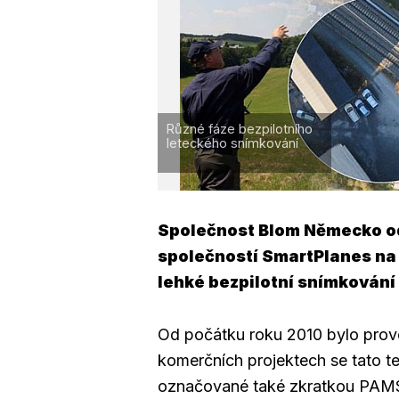
Různé fáze bezpilotního
leteckého snímkování
Společnost Blom Německo od
společností SmartPlanes na
lehké bezpilotní snímkování 
Od počátku roku 2010 bylo prove
komerčních projektech se tato t
označované také zkratkou PAMS, 