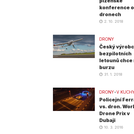
plzeňské
konference o
dronech
2. 10. 2018
DRONY
Český výrob
bezpilotních
letounů chce
burzu
31. 1. 2018
DRONY
•
V KUCH
Policejní Ferr
vs. dron. Wor
Drone Prix v
Dubaji
10. 3. 2016