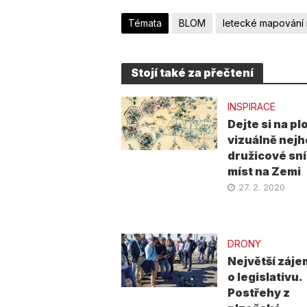
Témata
BLOM
letecké mapování
Stojí také za přečtení
INSPIRACE
Dejte si na p
vizuálně nejh
družicové sn
míst na Zemi
27. 2. 2020
DRONY
Největší záje
o legislativu.
Postřehy z