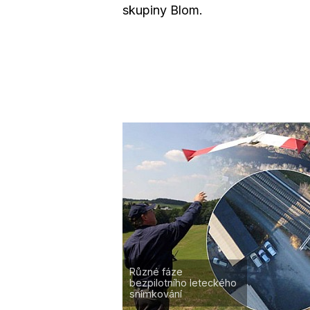
skupiny Blom.
Různé fáze
bezpilotního leteckého
snímkování