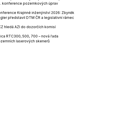
. konference pozemkových úprav
nference Krajinné inženýrství 2026: Zbyněk
gler představil DTM ČR a legislativní rámec
Z hledá AZI do dozorčích komisí
ica RTC300, 500, 700 – nová řada
zemních laserových skenerů