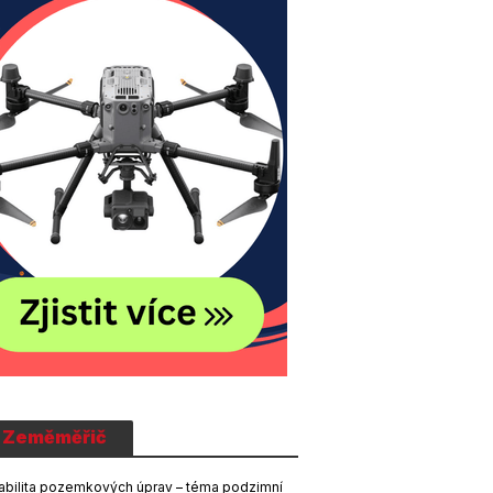
Zeměměřič
abilita pozemkových úprav – téma podzimní