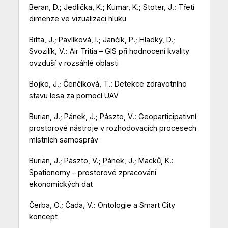
Beran, D.; Jedlička, K.; Kumar, K.; Stoter, J.: Třetí
dimenze ve vizualizaci hluku
Bitta, J.; Pavlíková, I.; Jančík, P.; Hladký, D.;
Svozilík, V.: Air Tritia – GIS při hodnocení kvality
ovzduší v rozsáhlé oblasti
Bojko, J.; Čenčíková, T.: Detekce zdravotního
stavu lesa za pomocí UAV
Burian, J.; Pánek, J.; Pászto, V.: Geoparticipativní
prostorové nástroje v rozhodovacích procesech
místních samospráv
Burian, J.; Pászto, V.; Pánek, J.; Macků, K.:
Spationomy – prostorové zpracování
ekonomických dat
Čerba, O.; Čada, V.: Ontologie a Smart City
koncept