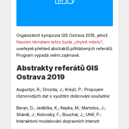
Organizátoři sympozia GIS Ostrava 2019, jehož
hlavním tématem letos bude „chytré město“
,
uveřejnili přehled abstraktů přihlášených referátů.
Program vypadá velmi zajímavě.
Abstrakty referátů GIS
Ostrava 2019
Augustýn, R.; Drozda, J.; Krejčí, P.: Propojení
různorodých dat s využitím dolícování souřadnic
Beran, D.; Jedlička, K.; Kepka, M.; Martolos, J.;
Sháněl, J.; Kolovský, F.; Bouchal, J.; Uhlíř, P.:
Interaktivní modelování dopravních intenzit