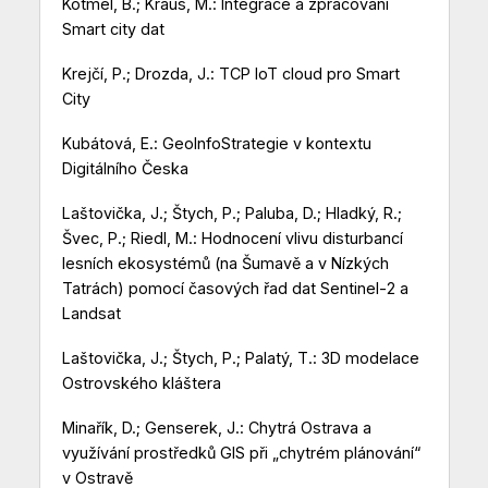
Kotmel, B.; Kraus, M.: Integrace a zpracování
Smart city dat
Krejčí, P.; Drozda, J.: TCP IoT cloud pro Smart
City
Kubátová, E.: GeoInfoStrategie v kontextu
Digitálního Česka
Laštovička, J.; Štych, P.; Paluba, D.; Hladký, R.;
Švec, P.; Riedl, M.: Hodnocení vlivu disturbancí
lesních ekosystémů (na Šumavě a v Nízkých
Tatrách) pomocí časových řad dat Sentinel-2 a
Landsat
Laštovička, J.; Štych, P.; Palatý, T.: 3D modelace
Ostrovského kláštera
Minařík, D.; Genserek, J.: Chytrá Ostrava a
využívání prostředků GIS při „chytrém plánování“
v Ostravě