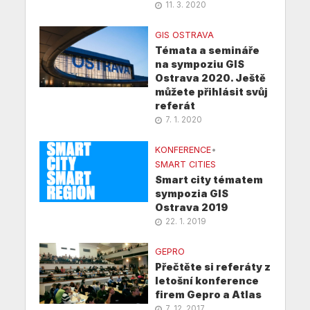
11. 3. 2020
GIS OSTRAVA
Témata a semináře
na sympoziu GIS
Ostrava 2020. Ještě
můžete přihlásit svůj
referát
7. 1. 2020
KONFERENCE
•
SMART CITIES
Smart city tématem
sympozia GIS
Ostrava 2019
22. 1. 2019
GEPRO
Přečtěte si referáty z
letošní konference
firem Gepro a Atlas
7. 12. 2017