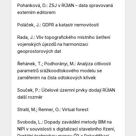
Pohanková, D.: ZSJ v RÚIAN – data spravovaná
externím editorem
Poláček, J.: GDPR a katastr nemovitostí
Rada, J.: Vliv topografického místního šetření
vojenských újezdů na harmonizaci
geoprostorových dat
Řehánek, T.; Podhorányi, M.: Analýza citlivosti
parametrů srážkoodtokového modelu se
zaměřením na čísla odtokových křivek
Souček, P.: Účelové územní prvky dodají RÚIAN
další rozměr
Stratil, M.; Renner, O.: Virtual forest
Svoboda, L.: Dopady zavádění metody BIM na
NIPI v souvislosti s digitalizací stavebního řízení,
Digitální technickou mapou ČR a Rekodifikací