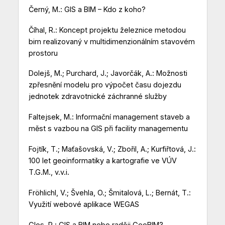
Černý, M.: GIS a BIM – Kdo z koho?
Číhal, R.: Koncept projektu železnice metodou
bim realizovaný v multidimenzionálním stavovém
prostoru
Dolejš, M.; Purchard, J.; Javorčák, A.: Možnosti
zpřesnění modelu pro výpočet času dojezdu
jednotek zdravotnické záchranné služby
Faltejsek, M.: Informační management staveb a
měst s vazbou na GIS při facility managementu
Fojtík, T.; Maťašovská, V.; Zbořil, A.; Kurfiřtová, J.:
100 let geoinformatiky a kartografie ve VÚV
T.G.M., v.v.i.
Fröhlichl, V.; Švehla, O.; Šmitalová, L.; Bernát, T.:
Využití webové aplikace WEGAS
Glos, P.: GIS a BIM nebo raději GeoBIM?