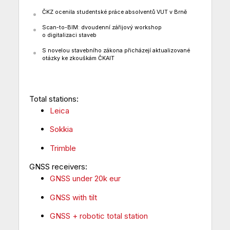
ČKZ ocenila studentské práce absolventů VUT v Brně
Scan-to-BIM: dvoudenní zářijový workshop
o digitalizaci staveb
S novelou stavebního zákona přicházejí aktualizované
otázky ke zkouškám ČKAIT
Total stations:
Leica
Sokkia
Trimble
GNSS receivers:
GNSS under 20k eur
GNSS with tilt
GNSS + robotic total station