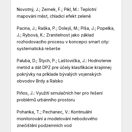
Novotný, J.; Zemek, F.; Pikl, M.: Teplotní
mapování měst, chladicí efekt zeleně
Pacina, J.; Raška, P.; Dolejš, M.; Píša, J.; Popelka,
J.; Rybová, K.: Zranitelnost jako základ
rozhodovacího procesu v koncepci smart city:
systematická rešerše
Paluba, D.; Štych, P.; Laštovička, J.: Hodnotenie
metód a dát DPZ pre účely klasifikácie krajinnej
pokrývky na príklade bývalých vojenských
obvodov Brdy a Ralsko
Piňos, J.: Využití simulačních her pro řešení
problémů urbánního prostoru
Pohanka, T.; Pechanec, V.: Kontinuální
monitorování a modelování nebodového
znečištění podzemních vod