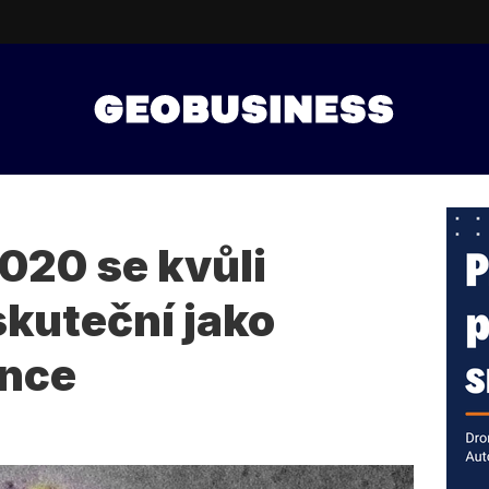
020 se kvůli
skuteční jako
ence