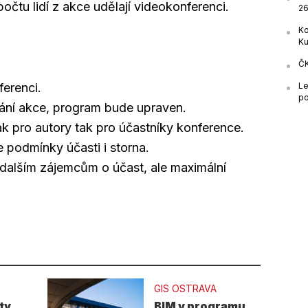
čtu lidí z akce udělají videokonferenci.
26
Ko
Ku
ČK
Le
erenci.
po
nání akce, program bude upraven.
k pro autory tak pro účastníky konference.
 podmínky účasti i storna.
dalším zájemcům o účast, ale maximální
GIS OSTRAVA
ty
BIM v programu