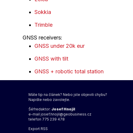
Sokkia
Trimble
GNSS receivers:
GNSS under 20k eur
GNSS with tilt
GNSS + robotic total station
Máte tip na článek? Nebo jste objevili chybu?
Napište nebo zavolejte.
Šéfredaktor:
Josef Hnojil
e-mail
josef.hnojil@geobusiness.cz
telefon 775 239 478
Export
RSS