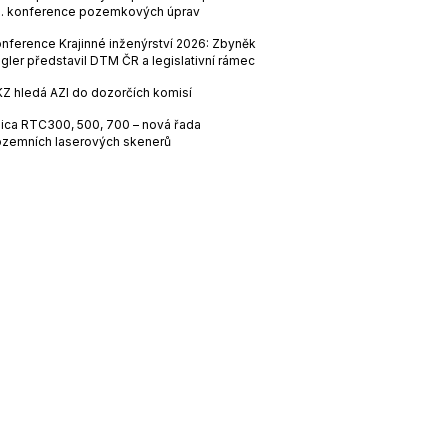
. konference pozemkových úprav
nference Krajinné inženýrství 2026: Zbyněk
gler představil DTM ČR a legislativní rámec
Z hledá AZI do dozorčích komisí
ica RTC300, 500, 700 – nová řada
zemních laserových skenerů