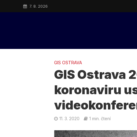
7. 8. 2026
GIS OSTRAVA
GIS Ostrava 2
koronaviru u
videokonfer
11. 3. 2020
1 min. čtení