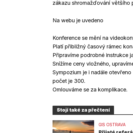
zákazu shromažďování většího po
Na webu je uvedeno
Konference se mění na videokonf
Platí přibližný časový rámec ko
Připravíme podrobné instrukce ja
Snížíme ceny vložného, upravíme
Sympozium je i nadále otevřeno 
počet je 300.
Omlouváme se za komplikace.
Stojí také za přečtení
GIS OSTRAVA
Přijaté referá