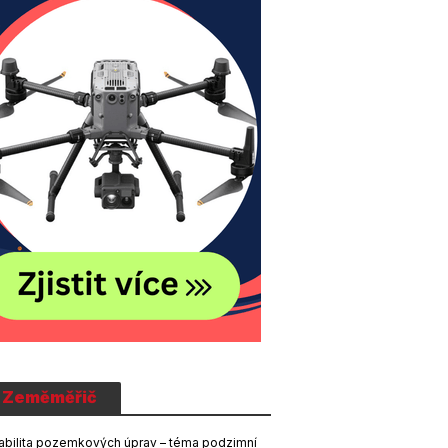
Zeměměřič
abilita pozemkových úprav – téma podzimní