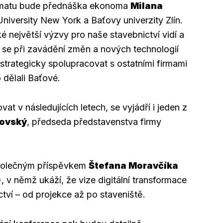
ématu bude přednáška ekonoma
Milana
niversity New York a Baťovy univerzity Zlín.
ké největší výzvy pro naše stavebnictví vidí a
jak se při zavádění změn a nových technologií
 strategicky spolupracovat s ostatními firmami
o dělali Baťové.
at v následujících letech, se vyjádří i jeden z
ovský
, předseda představenstva firmy
společným příspěvkem
Štefana Moravčíka
 v němž ukáží, že vize digitální transformace
ictví – od projekce až po staveniště.