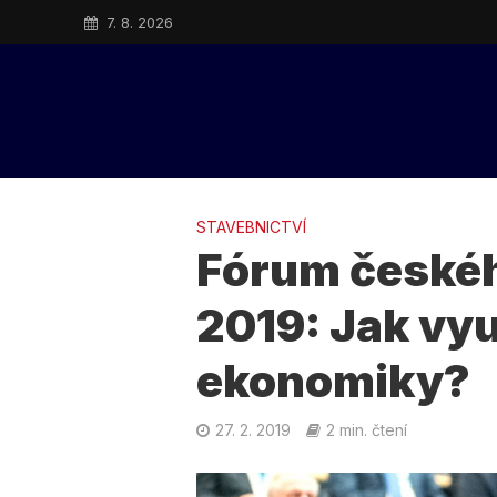
7. 8. 2026
STAVEBNICTVÍ
Fórum českéh
2019: Jak vyu
ekonomiky?
27. 2. 2019
2 min. čtení