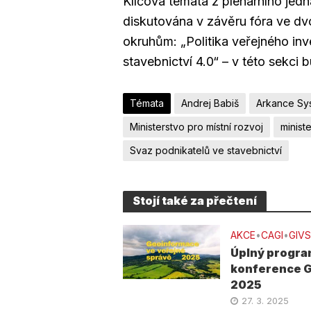
Klíčová témata z plenárního jed
diskutována v závěru fóra ve dv
okruhům: „Politika veřejného inv
stavebnictví 4.0“ – v této sekci
Témata
Andrej Babiš
Arkance Sy
Ministerstvo pro místní rozvoj
minist
Svaz podnikatelů ve stavebnictví
Stojí také za přečtení
AKCE
•
CAGI
•
GIVS
Úplný progr
konference 
2025
27. 3. 2025