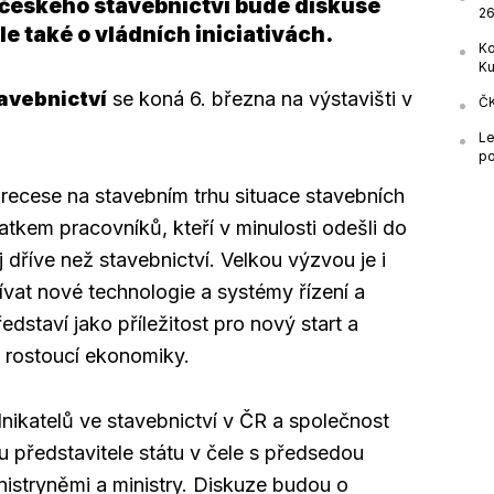
 českého stavebnictví bude diskuse
26
ale také o vládních iniciativách.
Ko
Ku
avebnictví
se koná 6. března na výstavišti v
ČK
Le
po
h recese na stavebním trhu situace stavebních
tatkem pracovníků, kteří v minulosti odešli do
j dříve než stavebnictví. Velkou výzvou je i
ívat nové technologie a systémy řízení a
edstaví jako příležitost pro nový start a
e rostoucí ekonomiky.
dnikatelů ve stavebnictví v ČR a společnost
u představitele státu v čele s předsedou
nistryněmi a ministry. Diskuze budou o