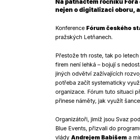
Na patnáctém ročníku Fóra
nejen o digitalizaci oboru, 
Konference
Fórum českého st
pražských Letňanech.
Přestože trh roste, tak po letec
firem není lehká – bojují s nedos
jiných odvětví zažívajících rozvo
potřeba začít systematicky využ
organizace. Fórum tuto situaci př
přinese náměty, jak využít šanc
Organizátoři, jimiž jsou Svaz po
Blue Events, přizvali do program
vlády
Andrejem Babišem
a mi