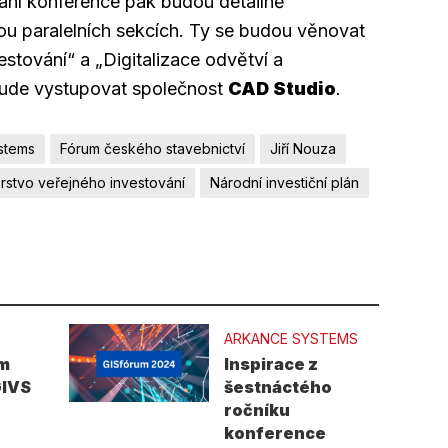
nání konference pak budou detailně
ou paralelních sekcích. Ty se budou věnovat
estování“ a „Digitalizace odvětví a
 bude vystupovat společnost
CAD Studio
.
stems
Fórum českého stavebnictví
Jiří Nouza
erstvo veřejného investování
Národní investiční plán
ARKANCE SYSTEMS
am
Inspirace z
GIVS
šestnáctého
ročníku
konference