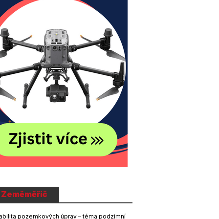
Zeměměřič
abilita pozemkových úprav – téma podzimní