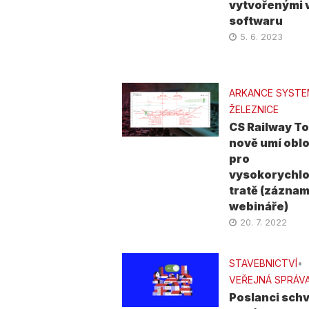
vytvořenými 
softwaru
5. 6. 2023
ARKANCE SYST
ŽELEZNICE
CS Railway To
nově umí obl
pro
vysokorychlo
tratě (zázna
webináře)
20. 7. 2022
STAVEBNICTVÍ
•
VEŘEJNÁ SPRÁV
Poslanci schvá