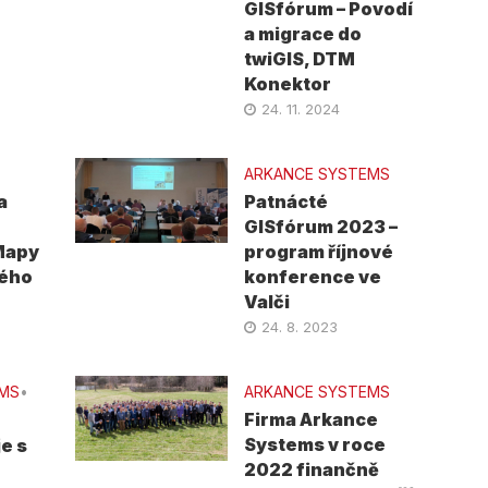
GISfórum – Povodí
a migrace do
twiGIS, DTM
Konektor
24. 11. 2024
ARKANCE SYSTEMS
a
Patnácté
GISfórum 2023 –
Mapy
program říjnové
dého
konference ve
Valči
24. 8. 2023
EMS
•
ARKANCE SYSTEMS
Firma Arkance
Systems v roce
e s
2022 finančně