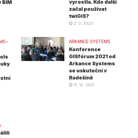
vyrostla. Kdo další
v BIM
začal používat
twiGIS?
2. 2. 2023
EMS
•
ARKANCE SYSTEMS
Konference
GISfórum 2021 od
ols
Arkance Systems
ouky
se uskuteční v
Radešíně
stní
m
11. 10. 2021
A
lili