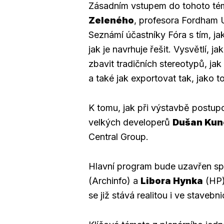
Zásadním vstupem do tohoto t
Zeleného
, profesora Fordham U
Seznámí účastníky Fóra s tím, ja
jak je navrhuje řešit. Vysvětlí, 
zbavit tradičních stereotypů, jak
a také jak exportovat tak, jako t
K tomu, jak při výstavbě postupov
velkých developerů
Dušan Kun
Central Group.
Hlavní program bude uzavřen 
(Archinfo) a
Libora Hynka
(HP),
se již stává realitou i ve stavebn