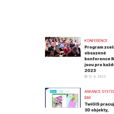
KONFERENCE
Program zcel
obsazené
konference 
jsou pro kaž
2023
12. 9. 2023
ARKANCE SYST
BIM
TwiGIS pracuj
3D objekty,