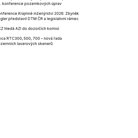
. konference pozemkových úprav
nference Krajinné inženýrství 2026: Zbyněk
gler představil DTM ČR a legislativní rámec
Z hledá AZI do dozorčích komisí
ica RTC300, 500, 700 – nová řada
zemních laserových skenerů