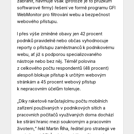
zabránit, navrhuje však (protože je to průzkum
softwarové firmy) řešení ve formě programu GFI
WebMonitor pro filtrování webu a bezpečnost
webového přístupu.
I přes výše zmíněné obavy jen 42 procent
podniků pravidelně nebo občas vyhodnocuje
reporty o přístupu zaměstnanců k podnikovému
webu, ať již s podporou specializovaného
nástroje nebo bez něj. Téměř polovina
z celkového počtu respondentů (48 procent)
alespoň blokuje přístup k určitým webovým
stránkám a 45 procent webový přístup
k nepracovním účelům toleruje.
„Díky raketově narůstajícímu počtu mobilních
zařízení používaných v podnikových sítích a
pracovních počítačů využívaných doma dochází
ke stírání hranic mezi soukromým a pracovním
životem,“ řekl Martin Říha, ředitel pro strategii ve