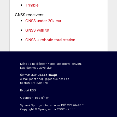
Trimble
GNSS receivers:
GNSS under 20k eur
GNSS with tilt
GNSS + robotic total station
Máte tip na článek? Nebo jste objevili chybu?
Napište nebo zavolejte.
Šéfredaktor:
Josef Hnojil
e-mail
josef.hnojil@geobusiness.cz
telefon 775 239 478
Export
RSS
Obchodní podmínky
Vydává Springwinter, s.r.o. — DIČ CZ27649601
Copyright © Springwinter 2002 – 2030