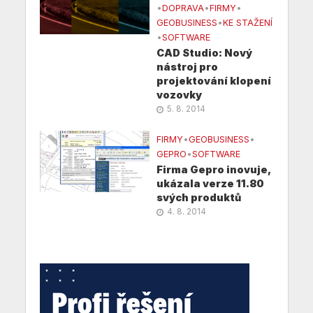
•
DOPRAVA
•
FIRMY
•
GEOBUSINESS
•
KE STAŽENÍ
•
SOFTWARE
CAD Studio: Nový
nástroj pro
projektování klopení
vozovky
5. 8. 2014
FIRMY
•
GEOBUSINESS
•
GEPRO
•
SOFTWARE
Firma Gepro inovuje,
ukázala verze 11.80
svých produktů
4. 8. 2014