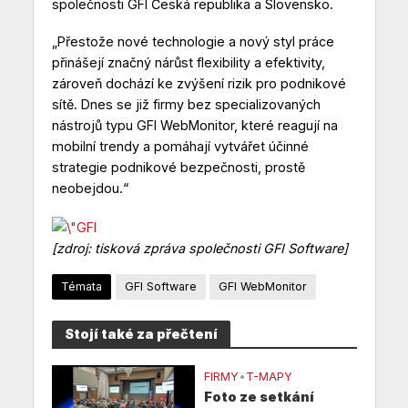
společnosti GFI Česká republika a Slovensko.
„Přestože nové technologie a nový styl práce
přinášejí značný nárůst flexibility a efektivity,
zároveň dochází ke zvýšení rizik pro podnikové
sítě. Dnes se již firmy bez specializovaných
nástrojů typu GFI WebMonitor, které reagují na
mobilní trendy a pomáhají vytvářet účinné
strategie podnikové bezpečnosti, prostě
neobejdou.“
[zdroj: tisková zpráva společnosti GFI Software]
Témata
GFI Software
GFI WebMonitor
Stojí také za přečtení
FIRMY
•
T-MAPY
Foto ze setkání