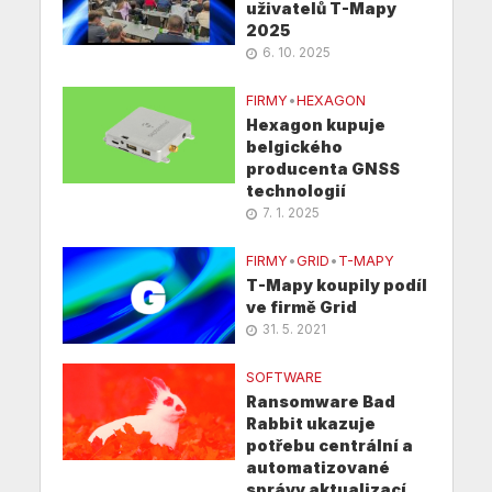
uživatelů T-Mapy
2025
6. 10. 2025
FIRMY
•
HEXAGON
Hexagon kupuje
belgického
producenta GNSS
technologií
7. 1. 2025
FIRMY
•
GRID
•
T-MAPY
T-Mapy koupily podíl
ve firmě Grid
31. 5. 2021
SOFTWARE
Ransomware Bad
Rabbit ukazuje
potřebu centrální a
automatizované
správy aktualizací