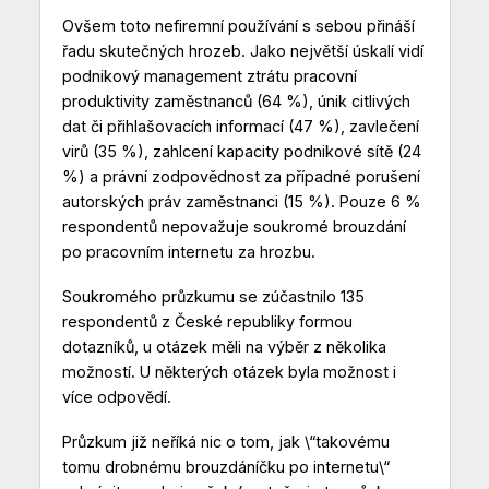
Ovšem toto nefiremní používání s sebou přináší
řadu skutečných hrozeb. Jako největší úskalí vidí
podnikový management ztrátu pracovní
produktivity zaměstnanců (64 %), únik citlivých
dat či přihlašovacích informací (47 %), zavlečení
virů (35 %), zahlcení kapacity podnikové sítě (24
%) a právní zodpovědnost za případné porušení
autorských práv zaměstnanci (15 %). Pouze 6 %
respondentů nepovažuje soukromé brouzdání
po pracovním internetu za hrozbu.
Soukromého průzkumu se zúčastnilo 135
respondentů z České republiky formou
dotazníků, u otázek měli na výběr z několika
možností. U některých otázek byla možnost i
více odpovědí.
Průzkum již neříká nic o tom, jak \“takovému
tomu drobnému brouzdáníčku po internetu\“