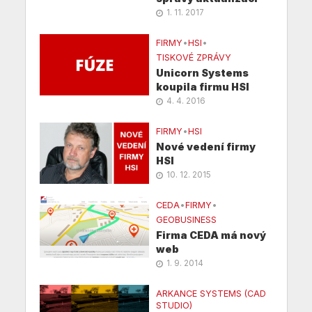
1. 11. 2017
FIRMY
•
HSI
•
TISKOVÉ ZPRÁVY
Unicorn Systems
koupila firmu HSI
4. 4. 2016
FIRMY
•
HSI
Nové vedení firmy
HSI
10. 12. 2015
CEDA
•
FIRMY
•
GEOBUSINESS
Firma CEDA má nový
web
1. 9. 2014
ARKANCE SYSTEMS (CAD
STUDIO)