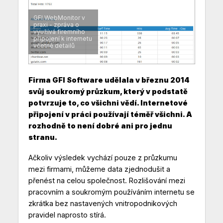
GFI WebMonitor v
praxi - zpráva o
využívá firemního
připojení k internetu
včetně detailů
Firma GFI Software udělala v březnu 2014
svůj soukromý průzkum, který v podstatě
potvrzuje to, co všichni vědí. Internetové
připojení v práci používají téměř všichni. A
rozhodně to není dobré ani pro jednu
stranu.
Ačkoliv výsledek vychází pouze z průzkumu
mezi firmami, můžeme data zjednodušit a
přenést na celou společnost. Rozlišování mezi
pracovním a soukromým používáním internetu se
zkrátka bez nastavených vnitropodnikových
pravidel naprosto stírá.