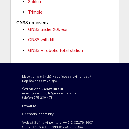
Sokkia
Trimble
GNSS receivers:
GNSS under 20k eur
GNSS with tilt
GNSS + robotic total station
Máte tip na článek? Nebo jste objevili chybu?
Napište nebo zavolejte.
Šéfredaktor:
Josef Hnojil
e-mail
josef.hnojil@geobusiness.cz
telefon 775 239 478
Export
RSS
Obchodní podmínky
Vydává Springwinter, s.r.o. — DIČ CZ27649601
Copyright © Springwinter 2002 – 2030