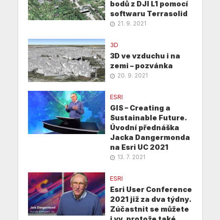
bodů z DJI L1 pomocí
softwaru Terrasolid
21. 9. 2021
3D
3D ve vzduchu i na
zemi – pozvánka
20. 9. 2021
ESRI
GIS – Creating a
Sustainable Future.
Úvodní přednáška
Jacka Dangermonda
na Esri UC 2021
13. 7. 2021
ESRI
Esri User Conference
2021 již za dva týdny.
Zúčastnit se můžete
i vy, protože také