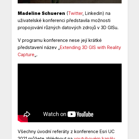
Madeline Schueren
(
Twitter
,
Linkedin
) na
uživatelské konferenci představila možnosti
propojování různých datových zdrojů v 3D GISu.
V programu konference nese její krátké
představení název „
Extending 3D GIS with Reality
Capture
„.
Všechny úvodní referáty z konference Esri UC
2021 můžete zhlédnout na
youtubovém kanálu