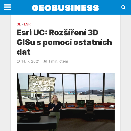
3D
•
ESRI
Esri UC: Rozšíření 3D
GISu s pomocí ostatních
dat
14. 7. 2021
1 min. čtení