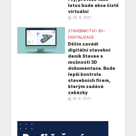
letos bude akce čistě
virtuální
29. 6. 2021
STAVEBNICTVÍ
•
3D
•
DIGITALIZACE
Děčín zavádí
digitální stavební
deník Stavee s
možností 3D
dokumentace. Bude
lepší kontrola
stavebních firem,
kterým zadává
zakázky
10. 6. 2021