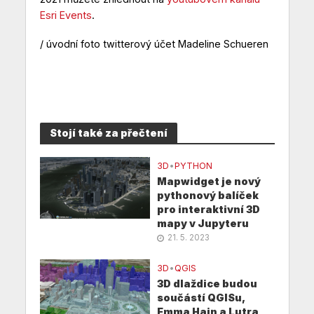
Esri Events
.
/ úvodní foto twitterový účet Madeline Schueren
Stojí také za přečtení
3D
•
PYTHON
Mapwidget je nový
pythonový balíček
pro interaktivní 3D
mapy v Jupyteru
21. 5. 2023
3D
•
QGIS
3D dlaždice budou
součástí QGISu,
Emma Hain a Lutra