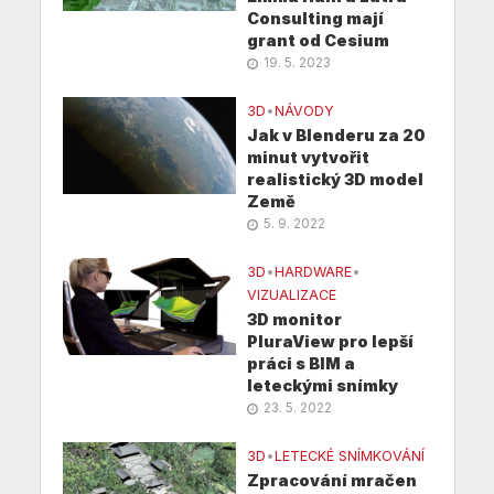
Consulting mají
grant od Cesium
19. 5. 2023
3D
•
NÁVODY
Jak v Blenderu za 20
minut vytvořit
realistický 3D model
Země
5. 9. 2022
3D
•
HARDWARE
•
VIZUALIZACE
3D monitor
PluraView pro lepší
práci s BIM a
leteckými snímky
23. 5. 2022
3D
•
LETECKÉ SNÍMKOVÁNÍ
Zpracování mračen