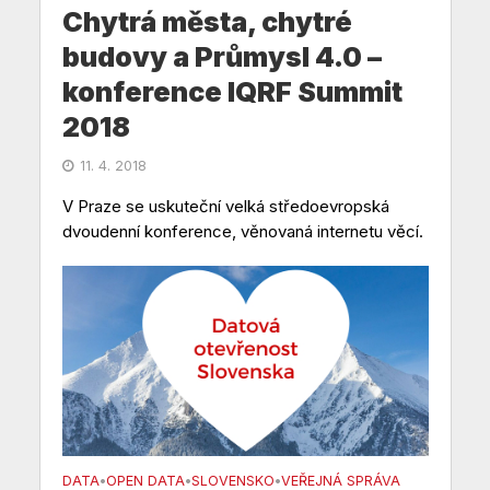
Chytrá města, chytré
budovy a Průmysl 4.0 –
konference IQRF Summit
2018
11. 4. 2018
V Praze se uskuteční velká středoevropská
dvoudenní konference, věnovaná internetu věcí.
DATA
OPEN DATA
SLOVENSKO
VEŘEJNÁ SPRÁVA
•
•
•