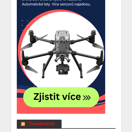
Zeměměřič