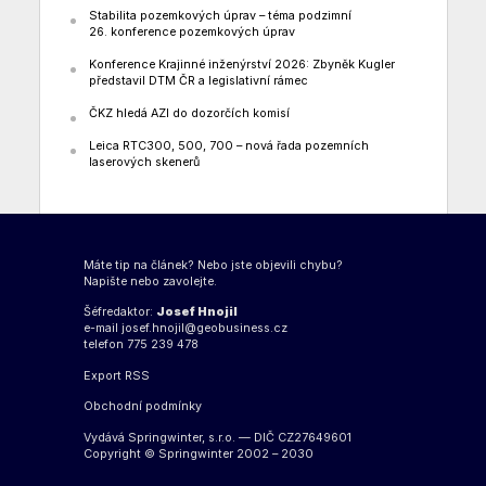
Stabilita pozemkových úprav – téma podzimní
26. konference pozemkových úprav
Konference Krajinné inženýrství 2026: Zbyněk Kugler
představil DTM ČR a legislativní rámec
ČKZ hledá AZI do dozorčích komisí
Leica RTC300, 500, 700 – nová řada pozemních
laserových skenerů
Máte tip na článek? Nebo jste objevili chybu?
Napište nebo zavolejte.
Šéfredaktor:
Josef Hnojil
e-mail
josef.hnojil@geobusiness.cz
telefon 775 239 478
Export
RSS
Obchodní podmínky
Vydává Springwinter, s.r.o. — DIČ CZ27649601
Copyright © Springwinter 2002 – 2030