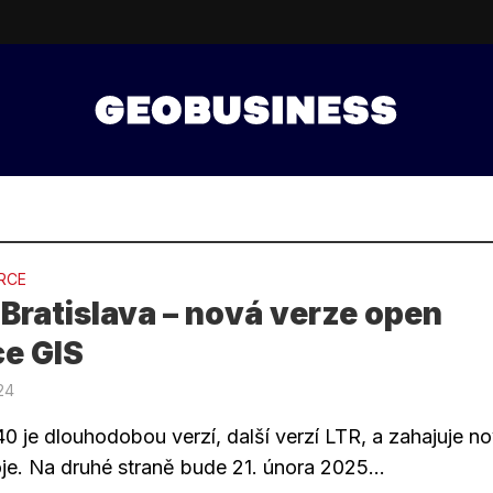
RCE
Bratislava – nová verze open
ce GIS
024
40 je dlouhodobou verzí, další verzí LTR, a zahajuje n
oje. Na druhé straně bude 21. února 2025...