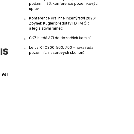
podzimní 26. konference pozemkových
úprav
Konference Krajinné inženýrství 2026:
Zbyněk Kugler představil DTM ČR
a legislativní rámec
ČKZ hledá AZI do dozorčích komisí
Leica RTC300, 500, 700 – nová řada
IS
pozemních laserových skenerů
.eu