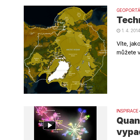
GEOPORTÁ
Tech
1. 4. 201
Víte, jak
můžete v
INSPIRACE
Quant
vypa