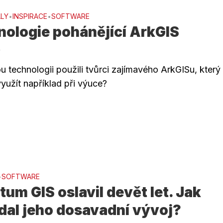
LY
INSPIRACE
SOFTWARE
•
•
nologie pohánějící ArkGIS
4
ou technologii použili tvůrci zajímavého ArkGISu, který
yužít například při výuce?
SOFTWARE
•
um GIS oslavil devět let. Jak
dal jeho dosavadní vývoj?