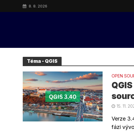
8. 8. 2026
Téma - QGIS
OPEN SOU
QGIS 
sour
15. 11. 2
Verze 3.
fázi výv