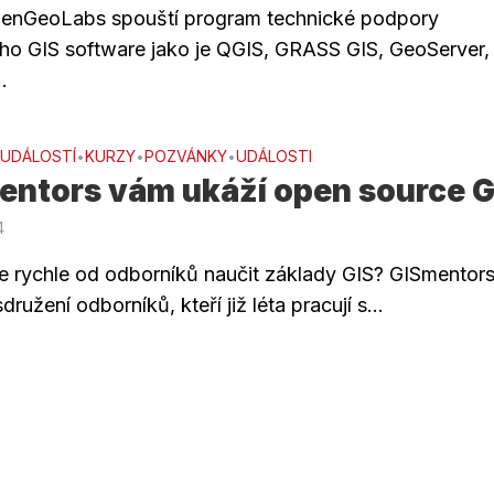
enGeoLabs spouští program technické podpory
ho GIS software jako je QGIS, GRASS GIS, GeoServer,
.
 UDÁLOSTÍ
KURZY
POZVÁNKY
UDÁLOSTI
•
•
•
entors vám ukáží open source G
4
e rychle od odborníků naučit základy GIS? GISmentors
sdružení odborníků, kteří již léta pracují s...