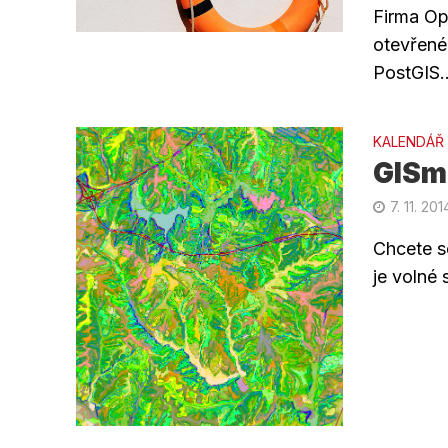
Firma Op
otevřené
PostGIS..
KALENDÁŘ
GISm
7. 11. 201
Chcete s
je volné 