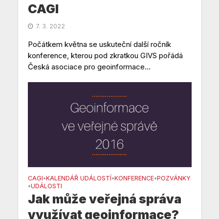
CAGI
7. 3. 2022
Počátkem května se uskuteční další ročník
konference, kterou pod zkratkou GIVS pořádá
Česká asociace pro geoinformace...
CAGI
KALENDÁŘ UDÁLOSTÍ
KONFERENCE
POZVÁNKY
•
•
•
UDÁLOSTI
•
Jak může veřejná správa
využívat geoinformace?