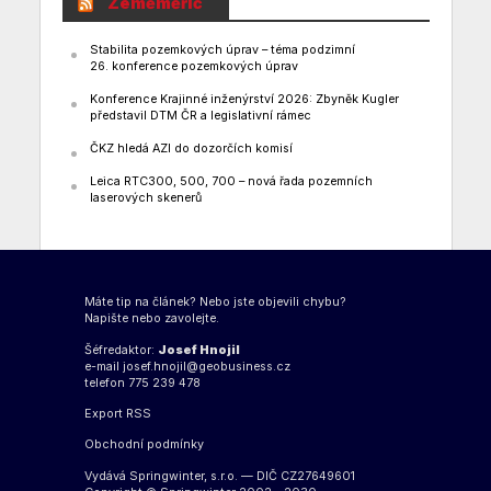
Zeměměřič
Stabilita pozemkových úprav – téma podzimní
26. konference pozemkových úprav
Konference Krajinné inženýrství 2026: Zbyněk Kugler
představil DTM ČR a legislativní rámec
ČKZ hledá AZI do dozorčích komisí
Leica RTC300, 500, 700 – nová řada pozemních
laserových skenerů
Máte tip na článek? Nebo jste objevili chybu?
Napište nebo zavolejte.
Šéfredaktor:
Josef Hnojil
e-mail
josef.hnojil@geobusiness.cz
telefon 775 239 478
Export
RSS
Obchodní podmínky
Vydává Springwinter, s.r.o. — DIČ CZ27649601