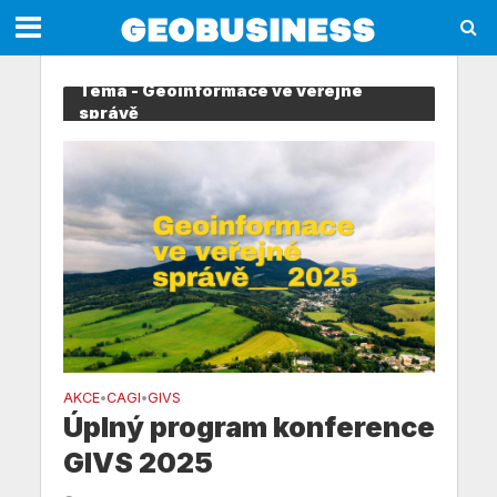
Téma - Geoinformace ve veřejné
správě
AKCE
CAGI
GIVS
•
•
Úplný program konference
GIVS 2025