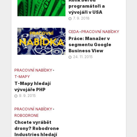
programátoři a
vývojáři v USA
7. 9. 2018
CEDA
•
PRACOVNÍ NABÍDKY
Práce: Manažer v
segmentu Google
Business View
24. 11. 2015
PRACOVNÍ NABÍDKY
•
T-MAPY
T-Mapy hledají
vývojáře PHP
9. 9. 2015
PRACOVNÍ NABÍDKY
•
ROBODRONE
Chcete vyrábět
drony? Robodrone
Industries hledají