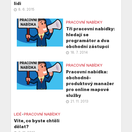
lidi
8. 6. 2015
PRACOVNÍ NABÍDKY
Tři pracovní nabídky:
hledají se
programátor a dva
obchodní zástupci
18. 7. 2014
PRACOVNÍ NABÍDKY
Pracovní nabídka:
obchodně-
produktový manažer
pro online mapové
služby
21. 11. 2013
LIDÉ
•
PRACOVNÍ NABÍDKY
Víte, co byste chtěli
dělat?