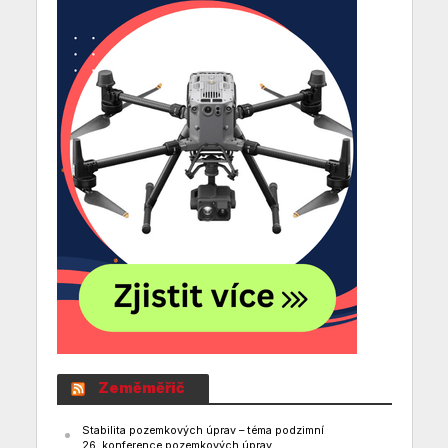
Zeměměřič
Stabilita pozemkových úprav – téma podzimní
26. konference pozemkových úprav