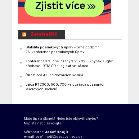
Zeměměřič
Stabilita pozemkových úprav – téma podzimní
26. konference pozemkových úprav
Konference Krajinné inženýrství 2026: Zbyněk Kugler
představil DTM ČR a legislativní rámec
ČKZ hledá AZI do dozorčích komisí
Leica RTC300, 500, 700 – nová řada pozemních
laserových skenerů
Máte tip na článek? Nebo jste objevili chybu?
Napište nebo zavolejte.
Šéfredaktor:
Josef Hnojil
e-mail
josef.hnojil@geobusiness.cz